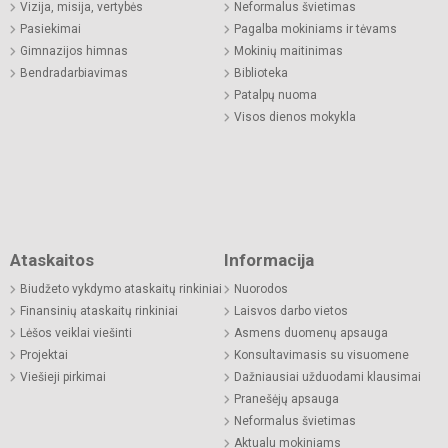
Vizija, misija, vertybės
Neformalus švietimas
Pasiekimai
Pagalba mokiniams ir tėvams
Gimnazijos himnas
Mokinių maitinimas
Bendradarbiavimas
Biblioteka
Patalpų nuoma
Visos dienos mokykla
Ataskaitos
Informacija
Biudžeto vykdymo ataskaitų rinkiniai
Nuorodos
Finansinių ataskaitų rinkiniai
Laisvos darbo vietos
Lėšos veiklai viešinti
Asmens duomenų apsauga
Projektai
Konsultavimasis su visuomene
Viešieji pirkimai
Dažniausiai užduodami klausimai
Pranešėjų apsauga
Neformalus švietimas
Aktualu mokiniams