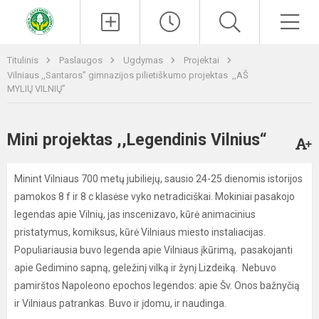
Paieška
Men
Titulinis
Paslaugos
Ugdymas
Projektai
Vilniaus ,,Santaros’’ gimnazijos pilietiškumo projektas ,,AŠ
MYLIŲ VILNIŲ’’
Mini projektas ,,Legendinis Vilnius“
Minint Vilniaus 700 metų jubiliejų, sausio 24-25 dienomis istorijos
pamokos 8 f ir 8 c klasėse vyko netradiciškai. Mokiniai pasakojo
legendas apie Vilnių, jas inscenizavo, kūrė animacinius
pristatymus, komiksus, kūrė Vilniaus miesto instaliacijas.
Populiariausia buvo legenda apie Vilniaus įkūrimą, pasakojanti
apie Gedimino sapną, geležinį vilką ir žynį Lizdeiką. Nebuvo
pamirštos Napoleono epochos legendos: apie Šv. Onos bažnyčią
ir Vilniaus patrankas. Buvo ir įdomu, ir naudinga.