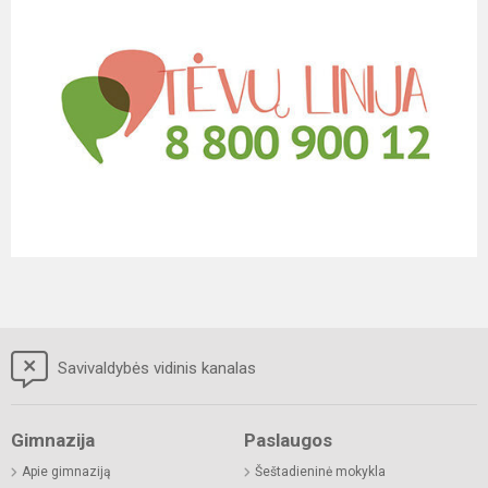
Savivaldybės vidinis kanalas
Gimnazija
Paslaugos
Apie gimnaziją
Šeštadieninė mokykla