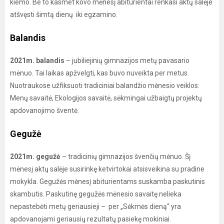
kiemo. Be to kasmet kovo mėnesį abiturientai renkasi aktų salėje
atšvęsti šimtą dienų iki egzamino.
Balandis
2021m. balandis
– jubiliejinių gimnazijos metų pavasario
mėnuo. Tai laikas apžvelgti, kas buvo nuveikta per metus.
Nuotraukose užfiksuoti tradiciniai balandžio mėnesio veiklos:
Menų savaitė, Ekologijos savaitė, sėkmingai užbaigtų projektų
apdovanojimo šventė.
Gegužė
2021m. gegužė
– tradicinių gimnazijos švenčių mėnuo. Šį
mėnesį aktų salėje susirinkę ketvirtokai atsisveikina su pradine
mokykla. Gegužės mėnesį abiturientams suskamba paskutinis
skambutis. Paskutinę gegužės mėnesio savaitę nelieka
nepastebėti metų geriausieji – per „Sėkmės dieną“ yra
apdovanojami geriausių rezultatų pasiekę mokiniai.