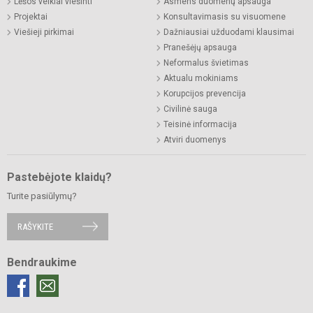
Lėšos veiklai viešinti
Asmens duomenų apsauga
Projektai
Konsultavimasis su visuomene
Viešieji pirkimai
Dažniausiai užduodami klausimai
Pranešėjų apsauga
Neformalus švietimas
Aktualu mokiniams
Korupcijos prevencija
Civilinė sauga
Teisinė informacija
Atviri duomenys
Pastebėjote klaidų?
Turite pasiūlymų?
RAŠYKITE
Bendraukime