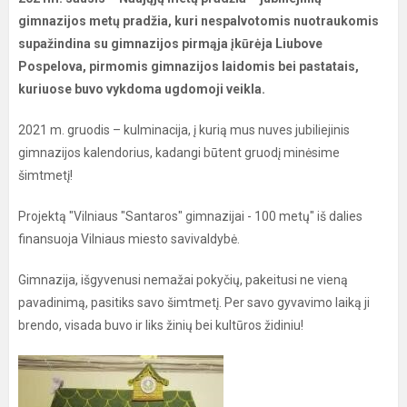
gimnazijos metų pradžia, kuri nespalvotomis nuotraukomis
supažindina su gimnazijos pirmąja įkūrėja Liubove
Pospelova, pirmomis gimnazijos laidomis bei pastatais,
kuriuose buvo vykdoma ugdomoji veikla.
2021 m. gruodis – kulminacija, į kurią mus nuves jubiliejinis
gimnazijos kalendorius, kadangi būtent gruodį minėsime
šimtmetį!
Projektą "Vilniaus "Santaros" gimnazijai - 100 metų" iš dalies
finansuoja Vilniaus miesto savivaldybė.
Gimnazija, išgyvenusi nemažai pokyčių, pakeitusi ne vieną
pavadinimą, pasitiks savo šimtmetį. Per savo gyvavimo laiką ji
brendo, visada buvo ir liks žinių bei kultūros židiniu!