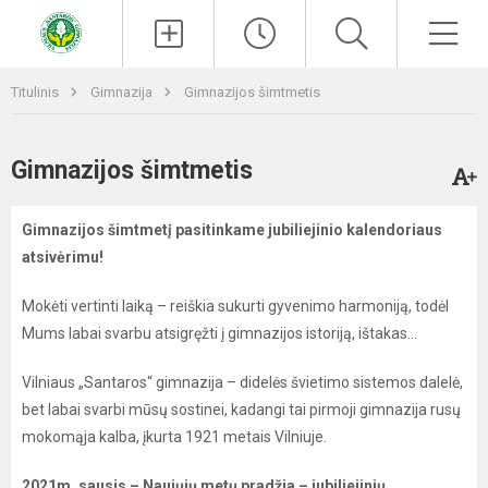
Paieška
Men
Titulinis
Gimnazija
Gimnazijos šimtmetis
Gimnazijos šimtmetis
Gimnazijos šimtmetį pasitinkame jubiliejinio kalendoriaus
atsivėrimu!
Mokėti vertinti laiką – reiškia sukurti gyvenimo harmoniją, todėl
Mums labai svarbu atsigręžti į gimnazijos istoriją, ištakas…
Vilniaus „Santaros“ gimnazija – didelės švietimo sistemos dalelė,
bet labai svarbi mūsų sostinei, kadangi tai pirmoji gimnazija rusų
mokomąja kalba, įkurta 1921 metais Vilniuje.
2021m. sausis – Naujųjų metų pradžia – jubiliejinių