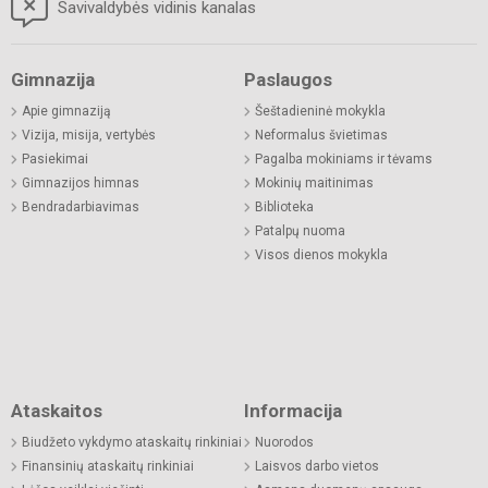
Savivaldybės vidinis kanalas
Gimnazija
Paslaugos
Apie gimnaziją
Šeštadieninė mokykla
Vizija, misija, vertybės
Neformalus švietimas
Pasiekimai
Pagalba mokiniams ir tėvams
Gimnazijos himnas
Mokinių maitinimas
Bendradarbiavimas
Biblioteka
Patalpų nuoma
Visos dienos mokykla
Ataskaitos
Informacija
Biudžeto vykdymo ataskaitų rinkiniai
Nuorodos
Finansinių ataskaitų rinkiniai
Laisvos darbo vietos