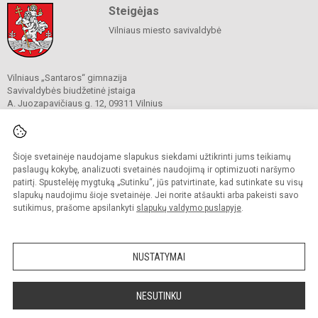
Steigėjas
Vilniaus miesto savivaldybė
Vilniaus „Santaros“ gimnazija
Savivaldybės biudžetinė įstaiga
A. Juozapavičiaus g. 12, 09311 Vilnius
Tel./ faks.
+37052727841
El. p.
rastine@santaros.vilnius.lm.lt
Duomenys kaupiami ir saugomi
Juridinių asmenų registre
Šioje svetainėje naudojame slapukus siekdami užtikrinti jums teikiamų
Įmonės kodas 304089960
paslaugų kokybę, analizuoti svetainės naudojimą ir optimizuoti naršymo
patirtį. Spustelėję mygtuką „Sutinku“, jūs patvirtinate, kad sutinkate su visų
slapukų naudojimu šioje svetainėje. Jei norite atšaukti arba pakeisti savo
sutikimus, prašome apsilankyti
slapukų valdymo puslapyje
.
© 2021. Vilniaus „Santaros“ gimnazija. Visos teisės saugomos.
Kopijuoti turinį be raštiško gimnazijos sutikimo griežtai draudžiama.
NUSTATYMAI
Prieinamumo paraiška
Slapukų politika
Sumanus būdas atnaujinti
NESUTINKU
mokyklos interneto
svetainę