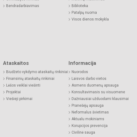
Bendradarbiavimas
Biblioteka
Patalpų nuoma
Visos dienos mokykla
Ataskaitos
Informacija
Biudžeto vykdymo ataskaitų rinkiniai
Nuorodos
Finansinių ataskaitų rinkiniai
Laisvos darbo vietos
Lėšos veiklai viešinti
Asmens duomenų apsauga
Projektai
Konsultavimasis su visuomene
Viešieji pirkimai
Dažniausiai užduodami klausimai
Pranešėjų apsauga
Neformalus švietimas
Aktualu mokiniams
Korupcijos prevencija
Civilinė sauga