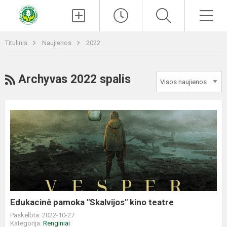
Paieška
Men
Titulinis
Naujienos
2022
RSS
Archyvas 2022 spalis
Edukacinė
pamoka
"Skalvijos"
kino
teatre
Edukacinė pamoka "Skalvijos" kino teatre
Paskelbta: 2022-10-27
Kategorija:
Renginiai