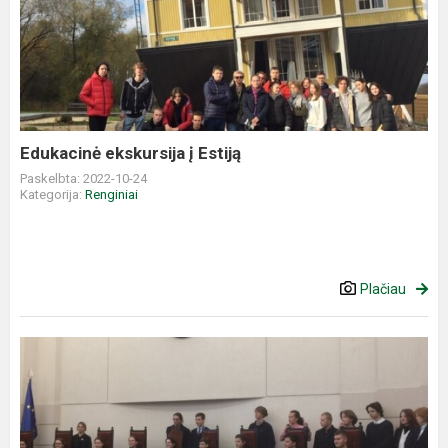
ekskursija
į
Estiją
Edukacinė ekskursija į Estiją
Paskelbta: 2022-10-24
Kategorija:
Renginiai
Plačiau
Minime
Konstitucijos
dieną