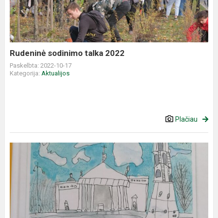
2022
Rudeninė sodinimo talka 2022
Paskelbta: 2022-10-17
Kategorija:
Aktualijos
Plačiau
Paroda
bibliotekoje