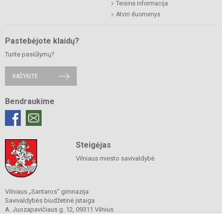
Teisinė informacija
Atviri duomenys
Pastebėjote klaidų?
Turite pasiūlymų?
RAŠYKITE
Bendraukime
Steigėjas
Vilniaus miesto savivaldybė
Vilniaus „Santaros“ gimnazija
Savivaldybės biudžetinė įstaiga
A. Juozapavičiaus g. 12, 09311 Vilnius
Tel./ faks.
+37052727841