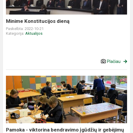
Minime Konstitucijos dieną
Paskelbta: 2022-10-21
Kategorija:
Aktualijos
Plačiau
Pamoka
-
viktorina
bendravimo
įgūdžių
ir
gebėjimų
formavimu...
Pamoka - viktorina bendravimo įgūdžių ir gebėjimų