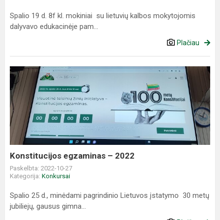
Spalio 19 d. 8f kl. mokiniai su lietuvių kalbos mokytojomis
dalyvavo edukacinėje pam...
Plačiau
Konstitucijos
egzaminas
–
2022
Konstitucijos egzaminas – 2022
Paskelbta: 2022-10-27
Kategorija:
Konkursai
Spalio 25 d., minėdami pagrindinio Lietuvos įstatymo 30 metų
jubiliejų, gausus gimna...