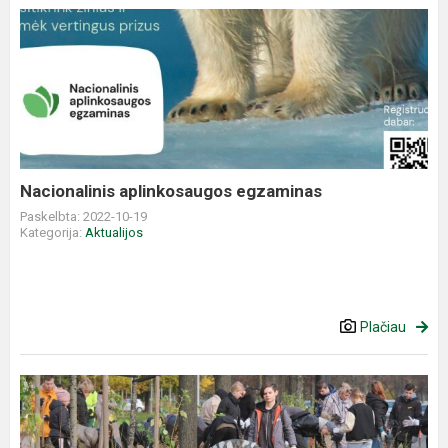
Nacionalinis
aplinkosaugos
egzaminas
Nacionalinis aplinkosaugos egzaminas
Paskelbta: 2022-10-19
Kategorija:
Aktualijos
Plačiau
Rudeninė
sodinimo
talka