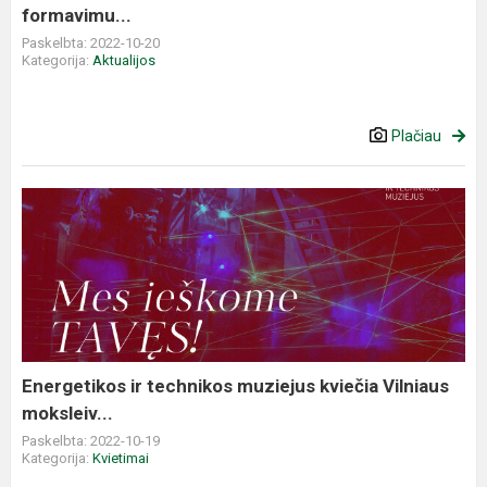
formavimu...
Paskelbta: 2022-10-20
Kategorija:
Aktualijos
Plačiau
Energetikos
ir
technikos
muziejus
kviečia
Vilniaus
moksleiv...
Energetikos ir technikos muziejus kviečia Vilniaus
moksleiv...
Paskelbta: 2022-10-19
Kategorija:
Kvietimai