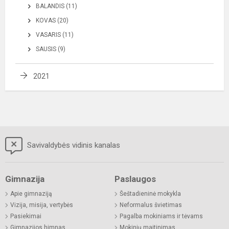
BALANDIS (11)
KOVAS (20)
VASARIS (11)
SAUSIS (9)
2021
Savivaldybės vidinis kanalas
Gimnazija
Paslaugos
Apie gimnaziją
Šeštadieninė mokykla
Vizija, misija, vertybės
Neformalus švietimas
Pasiekimai
Pagalba mokiniams ir tėvams
Gimnazijos himnas
Mokinių maitinimas