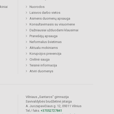
kiniai
Nuorodos
Laisvos darbo vietos
Asmens duomenų apsauga
Konsultavimasis su visuomene
Dažniausiai užduodami klausimai
Pranešėjų apsauga
Neformalus švietimas
Aktualu mokiniams
Korupcijos prevencija
Civilinė sauga
Teisinė informacija
Atviri duomenys
Vilniaus „Santaros“ gimnazija
Savivaldybės biudžetinė įstaiga
A. Juozapavičiaus g. 12, 09311 Vilnius
Tel./ faks.
+37052727841