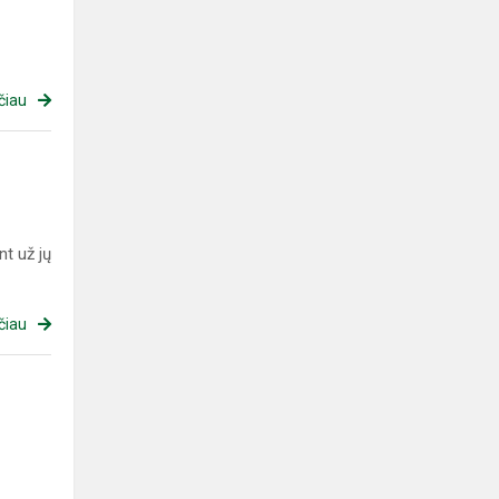
čiau
t už jų
čiau