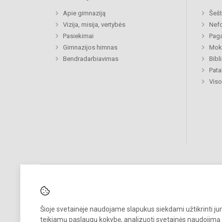
Apie gimnaziją
Šešt
Vizija, misija, vertybės
Nefo
Pasiekimai
Paga
Gimnazijos himnas
Moki
Bendradarbiavimas
Bibl
Pat
Viso
Pastebėjote klaidų?
Šioje svetainėje naudojame slapukus siekdami užtikrinti j
Bend
teikiamų paslaugų kokybę, analizuoti svetainės naudojimą 