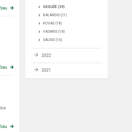
GEGUŽĖ (29)
čiau
BALANDIS (21)
KOVAS (18)
VASARIS (18)
SAUSIS (16)
2022
čiau
2021
tos
čiau