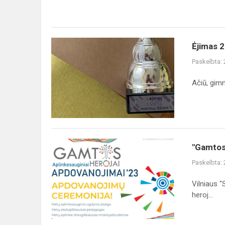
Ėjimas
Ėjimas 2
2023
Paskelbta:
Vilniaus
"Santaros"
Ačiū, gim
gimnazija
tapo
masiškiausia...
"Gamtos
"Gamtos
herojai
Paskelbta:
2023"
Vilniaus 
heroj...