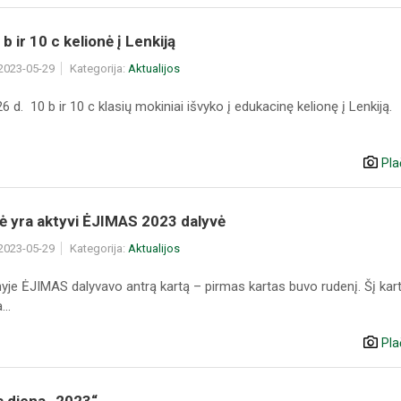
b ir 10 c kelionė į Lenkiją
 2023-05-29
Kategorija:
Aktualijos
 d. 10 b ir 10 c klasių mokiniai išvyko į edukacinę kelionę į Lenkiją.
Pla
sė yra aktyvi ĖJIMAS 2023 dalyvė
 2023-05-29
Kategorija:
Aktualijos
nyje ĖJIMAS dalyvavo antrą kartą – pirmas kartas buvo rudenį. Šį kar
..
Pla