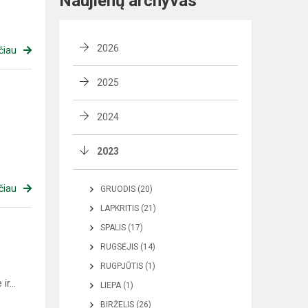
Naujienų archyvas
2026
čiau
2025
2024
2023
čiau
GRUODIS (20)
LAPKRITIS (21)
SPALIS (17)
RUGSĖJIS (14)
RUGPJŪTIS (1)
r...
LIEPA (1)
BIRŽELIS (26)