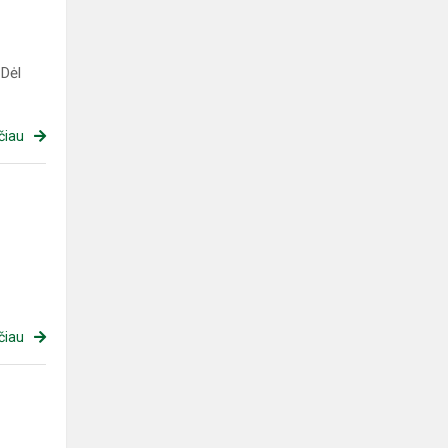
 Dėl
čiau
čiau