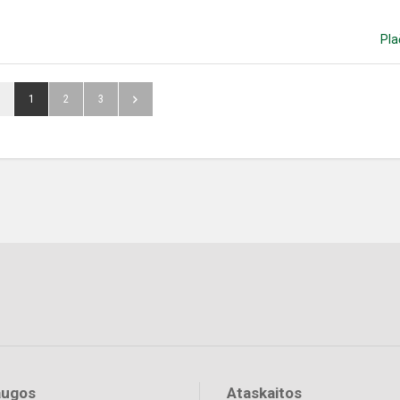
Pla
1
2
3
augos
Ataskaitos