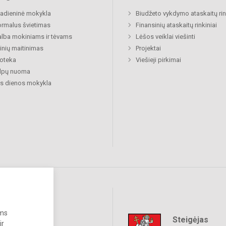
adieninė mokykla
Biudžeto vykdymo ataskaitų rin
rmalus švietimas
Finansinių ataskaitų rinkiniai
lba mokiniams ir tėvams
Lėšos veiklai viešinti
nių maitinimas
Projektai
ioteka
Viešieji pirkimai
alpų nuoma
s dienos mokykla
ums
Steigėjas
raukime
ir