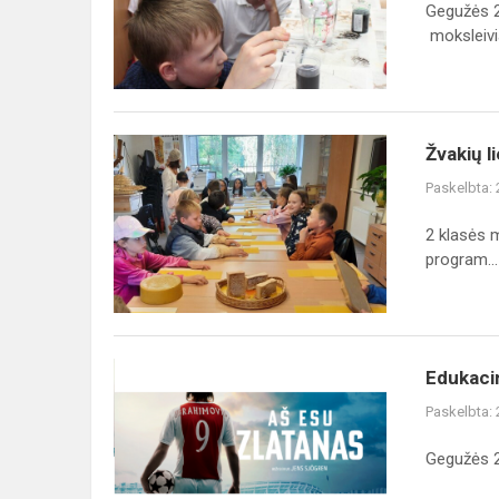
Gegužės 26
moksleivi
Žvakių
Žvakių l
liejimo
Paskelbta:
edukacinė
programa
2 klasės m
program...
Edukacinė
Edukacin
pamoka
Paskelbta:
,,Kino
Deli“
Gegužės 22