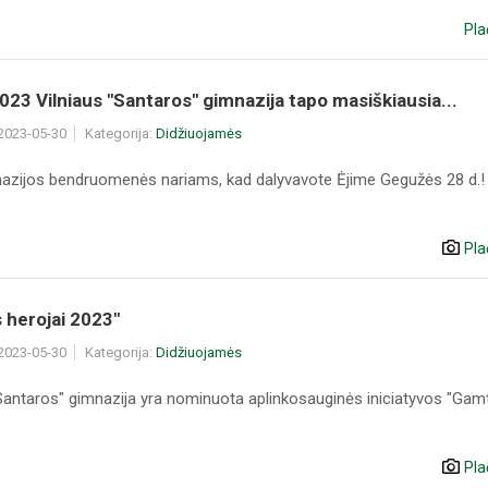
Pla
023 Vilniaus "Santaros" gimnazija tapo masiškiausia...
 2023-05-30
Kategorija:
Didžiuojamės
nazijos bendruomenės nariams, kad dalyvavote Ėjime Gegužės 28 d.!
Pla
 herojai 2023"
 2023-05-30
Kategorija:
Didžiuojamės
"Santaros" gimnazija yra nominuota aplinkosauginės iniciatyvos "Gam
Pla