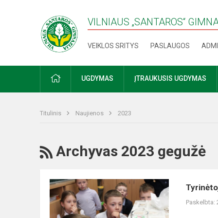
VILNIAUS „SANTAROS“ GIMN
VEIKLOS SRITYS
PASLAUGOS
ADMI
PRADŽIA
UGDYMAS
ĮTRAUKUSIS UGDYMAS
Titulinis
Naujienos
2023
RSS
Archyvas 2023 gegužė
Tyrinėtojų
Tyrinėto
diena
Paskelbta: