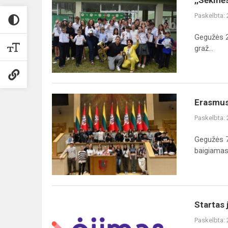
,,Sėkmė
diena
Paskelbta:
-2023“
Gegužės 2
graž...
Erasmus+
Erasmus+
projekto
Paskelbta:
„Darnus
vystymasis“
Gegužės 7
baigiamasis
baigiamasi
susitikim...
Startas
Startas 
jau
Paskelbta:
ne