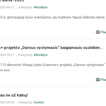
s diena -2023“
 2023-05-27
Kategorija:
Aktualijos
5 d. gimnazijoje buvo švenčiama jau tradicine tapusi Sėkmės diena.
Pla
 projekto „Darnus vystymasis“ baigiamasis susitikim...
 2023-05-27
Kategorija:
Aktualijos
-13 dienomis Vilniuje įvyko Erasmus+ projekto „Darnus vystymasis“
s sus...
Pla
jau ne už kalnų!
 2023-05-26
Kategorija:
Svarbu!