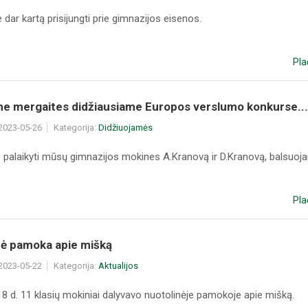
dar kartą prisijungti prie gimnazijos eisenos.
Pla
me mergaites didžiausiame Europos verslumo konkurse...
 2023-05-26
Kategorija:
Didžiuojamės
 palaikyti mūsų gimnazijos mokines A.Kranovą ir D.Kranovą, balsuojan
Pla
nė pamoka apie mišką
 2023-05-22
Kategorija:
Aktualijos
8 d. 11 klasių mokiniai dalyvavo nuotolinėje pamokoje apie mišką.