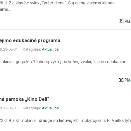
 d. 2 a klasėje vyko „Tyrėjo diena“. Šią dieną visiems klasės
ams...
Pla
iejimo edukacinė programa
 2023-05-31
Kategorija:
Aktualijos
okiniai gegužės 19 dieną vyko į pažintinę žvakių liejimo edukacinė
Pla
ė pamoka ,,Kino Deli“
 2023-05-31
Kategorija:
Aktualijos
 d. 9 a kl. mokiniai drauge su lietuvių klb. mokytojomis R. Vaitkaityte i