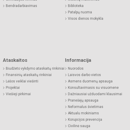
Bendradarbiavimas
Biblioteka
Patalpų nuoma
Visos dienos mokykla
Ataskaitos
Informacija
Biudžeto vykdymo ataskaitų rinkiniai
Nuorodos
Finansinių ataskaitų rinkiniai
Laisvos darbo vietos
Lėšos veiklai viešinti
Asmens duomenų apsauga
Projektai
Konsultavimasis su visuomene
Viešieji pirkimai
Dažniausiai užduodami klausimai
Pranešėjų apsauga
Neformalus švietimas
Aktualu mokiniams
Korupcijos prevencija
Civilinė sauga