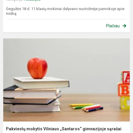
Gegužės 18 d. 11 klasių mokiniai dalyvavo nuotolinėje pamokoje apie
mišką.
Plačiau
P
m
V
„
g
s
Pakviestų mokytis Vilniaus „Santaros“ gimnazijoje sąrašai