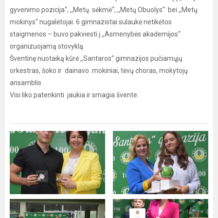
gyvenimo pozicija“, ,,Metų sėkmė“, ,,Metų Obuolys“ bei ,,Metų
mokinys“ nugalėtojai. 6 gimnazistai sulaukė netikėtos
staigmenos – buvo pakviesti į ,,Asmenybės akademijos“
organizuojamą stovyklą.
Šventinę nuotaiką kūrė ,,Santaros“ gimnazijos pučiamųjų
orkestras, šoko ir dainavo mokiniai, tėvų choras, mokytojų
ansamblis .
Visi liko patenkinti jaukia ir smagia švente.