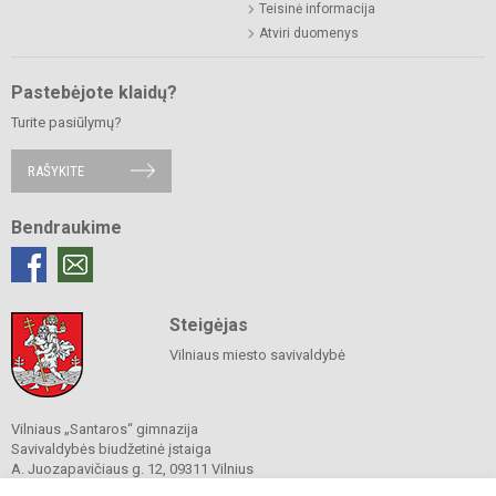
Teisinė informacija
Atviri duomenys
Pastebėjote klaidų?
Turite pasiūlymų?
RAŠYKITE
Bendraukime
Steigėjas
Vilniaus miesto savivaldybė
Vilniaus „Santaros“ gimnazija
Savivaldybės biudžetinė įstaiga
A. Juozapavičiaus g. 12, 09311 Vilnius
Tel./ faks.
+37052727841