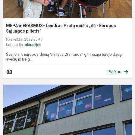
S
MEPA ir ERASMUS+ bendras Protų mūšis „Aš - Europos
Sąjungos pilietis“
Paskelbta: 2023-05-17
Kategorija:
Aktualijos
Švenčiant Europos dieną Vilniaus „Santaros“ gimnazija turėjo daug
svečių iš Belg...
Plačiau
M
p
„
D