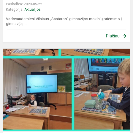
Paskelbta: 2023-05-22
Kategorija:
Aktualijos
Vadovaudamiesi Vilniaus „Santaros“ gimnazijos mokinių priėmimo į
gimnaziją ...
Plačiau
M
s
l