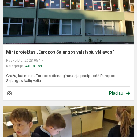
Mini projektas „Europos Sąjungos valstybių vėliavos“
Paskelbta: 2023-05-17
Kategorija:
Aktualijos
Gražu, kai minint Europos dieną gimnazija pasipuošė Europos
Sąjungos šalių vėlia...
Plačiau
P
m