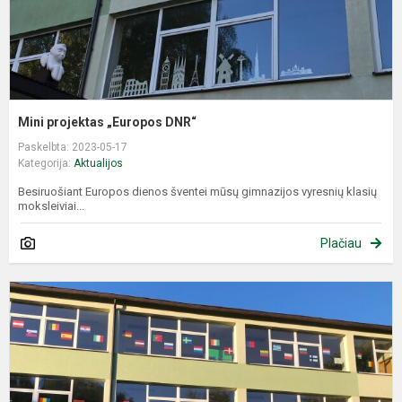
Mini projektas „Europos DNR“
Paskelbta: 2023-05-17
Kategorija:
Aktualijos
Besiruošiant Europos dienos šventei mūsų gimnazijos vyresnių klasių
moksleiviai...
Plačiau
M
p
„
S
v
v