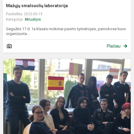
Mažųjų smalsuolių laboratorija
Paskelbta: 2023-05-19
Kategorija:
Aktualijos
Gegužės 17 d. 1a klasės mokiniai pavirto tyrinėtojais, pamokose buvo
organizuota...
Plačiau
P
M
d
k
„
v
2