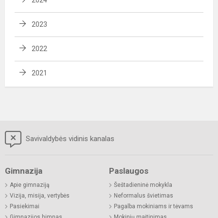
2023
2022
2021
Savivaldybės vidinis kanalas
Gimnazija
Paslaugos
Apie gimnaziją
Šeštadieninė mokykla
Vizija, misija, vertybės
Neformalus švietimas
Pasiekimai
Pagalba mokiniams ir tėvams
Gimnazijos himnas
Mokinių maitinimas