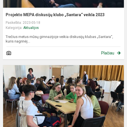
Projekto MEPA diskusijų klubo „Santara“ veikla 2023
Paskelbta: 2023-05-18
Kategorija:
Aktualijos
Trečius metus mūsų gimnazijoje veikia diskusijų klubas „Santara“,
kuris nagrinėj...
Plačiau
M
ir
E
b
P
m
„
-
E