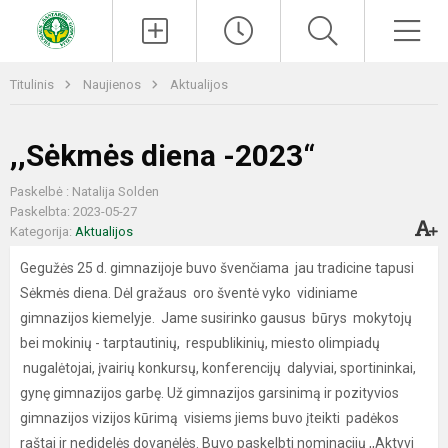
Paieška
Men
Titulinis
Naujienos
Aktualijos
,,Sėkmės diena -2023“
Paskelbė : Natalija Solden
Paskelbta: 2023-05-27
Kategorija:
Aktualijos
Gegužės 25 d. gimnazijoje buvo švenčiama jau tradicine tapusi
Sėkmės diena. Dėl gražaus oro šventė vyko vidiniame
gimnazijos kiemelyje. Jame susirinko gausus būrys mokytojų
bei mokinių - tarptautinių, respublikinių, miesto olimpiadų
nugalėtojai, įvairių konkursų, konferencijų dalyviai, sportininkai,
gynę gimnazijos garbę. Už gimnazijos garsinimą ir pozityvios
gimnazijos vizijos kūrimą visiems jiems buvo įteikti padėkos
raštai ir nedidelės dovanėlės. Buvo paskelbti nominacijų ,,Aktyvi