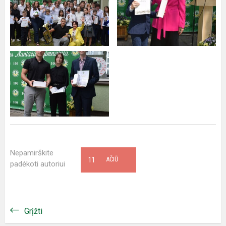
Nepamirškite
11
AČIŪ
padėkoti autoriui
Grįžti