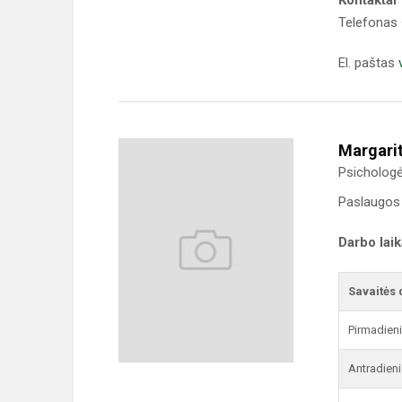
Kontaktai
Telefonas
El. paštas
Margari
Psicholog
Paslaugos 
Darbo lai
Savaitės 
Pirmadien
Antradieni