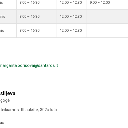
is
8.00 – 16.30
12.00 – 12.30
9.00 – 12.00
enis
8.00 – 16.30
12.00 – 12.30
nis
8.00 – 16.30
12.00 – 12.30
margarita.borisova@santaros.lt
siljeva
agogė
teikiamos: III aukšte, 302a kab.
kas