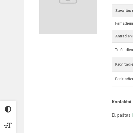
Savaitės 
Pirmadien
Antradieni
Trečiadien
Ketvirtadi
Penktadie
Kontaktai
El. paštas