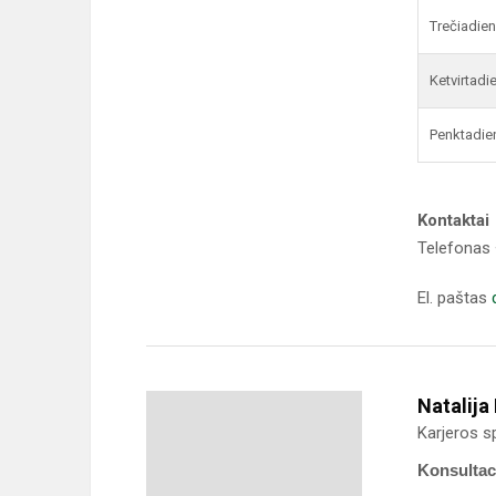
Trečiadien
Ketvirtadi
Penktadie
Kontaktai
Telefonas
El. paštas
Natalija
Karjeros sp
Konsultaci