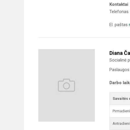
Kontaktai
Telefonas
El. paštas
Diana Ča
Socialinė
Paslaugos 
Darbo lai
Savaitės 
Pirmadien
Antradieni