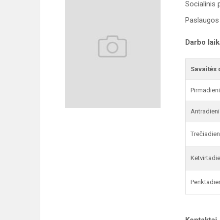
Socialinis
Paslaugos 
Darbo lai
Savaitės 
Pirmadien
Antradieni
Trečiadien
Ketvirtadi
Penktadie