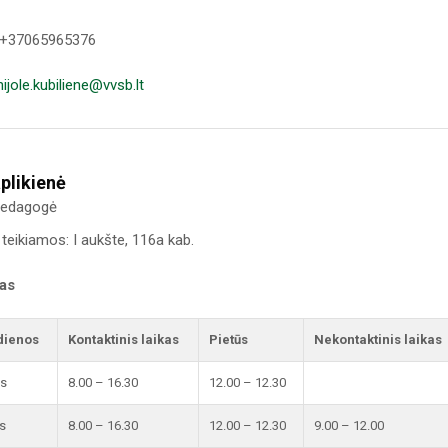
 +37065965376
nijole.kubiliene@vvsb.lt
plikienė
 pedagogė
teikiamos: I aukšte, 116a kab.
kas
dienos
Kontaktinis laikas
Pietūs
Nekontaktinis laikas
is
8.00 – 16.30
12.00 – 12.30
s
8.00 – 16.30
12.00 – 12.30
9.00 – 12.00