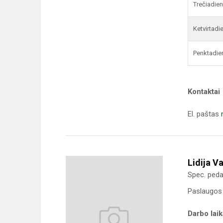
Trečiadien
Ketvirtadi
Penktadie
Kontaktai
El. paštas
Lidija Va
Spec. ped
Paslaugos 
Darbo lai