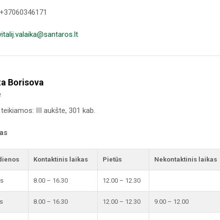
 +37060346171
vitalij.valaika@santaros.lt
ta Borisova
ė
teikiamos: III aukšte, 301 kab.
kas
dienos
Kontaktinis laikas
Pietūs
Nekontaktinis laikas
is
8.00 – 16.30
12.00 – 12.30
s
8.00 – 16.30
12.00 – 12.30
9.00 – 12.00