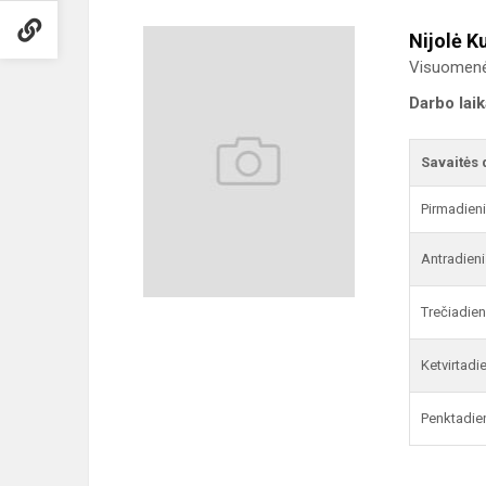
Nijolė K
Visuomenės
Darbo lai
Savaitės 
Pirmadien
Antradieni
Trečiadien
Ketvirtadi
Penktadie