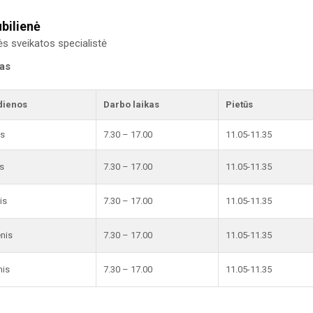
ubilienė
 sveikatos specialistė
kas
dienos
Darbo laikas
Pietūs
is
7.30 – 17.00
11.05-11.35
s
7.30 – 17.00
11.05-11.35
is
7.30 – 17.00
11.05-11.35
enis
7.30 – 17.00
11.05-11.35
nis
7.30 – 17.00
11.05-11.35