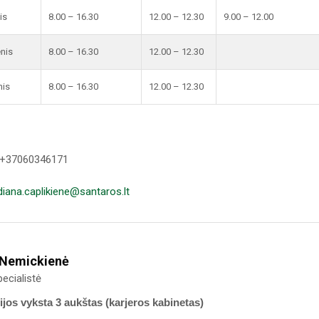
is
8.00 – 16.30
12.00 – 12.30
9.00 – 12.00
enis
8.00 – 16.30
12.00 – 12.30
nis
8.00 – 16.30
12.00 – 12.30
 +37060346171
diana.caplikiene@santaros.lt
 Nemickienė
ecialistė
jos vyksta 3 aukštas (karjeros kabinetas)