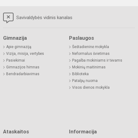
Savivaldybės vidinis kanalas
Gimnazija
Paslaugos
Apie gimnaziją
Šeštadieninė mokykla
Vizija, misija, vertybės
Neformalus švietimas
Pasiekimai
Pagalba mokiniams ir tėvams
Gimnazijos himnas
Mokinių maitinimas
Bendradarbiavimas
Biblioteka
Patalpų nuoma
Visos dienos mokykla
Ataskaitos
Informacija