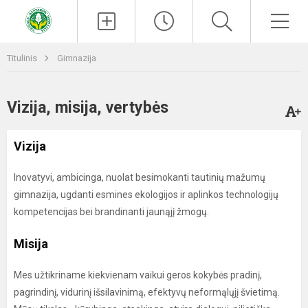
Paieška
Men
Titulinis
Gimnazija
Vizija, misija, vertybės
Vizija
Inovatyvi, ambicinga, nuolat besimokanti tautinių mažumų
gimnazija, ugdanti esmines ekologijos ir aplinkos technologijų
kompetencijas bei brandinanti jaunąjį žmogų.
Misija
Mes užtikriname kiekvienam vaikui geros kokybės pradinį,
pagrindinį, vidurinį išsilavinimą, efektyvų neformąlųjį švietimą.