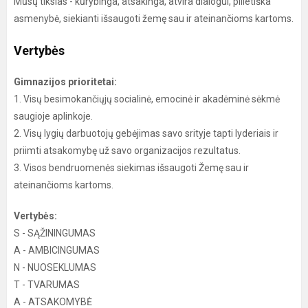
Mūsų tikslas - kūrybinga, atsakinga, atvira dialogui, pilietiška
asmenybė, siekianti išsaugoti žemę sau ir ateinančioms kartoms.
Vertybės
Gimnazijos prioritetai:
1. Visų besimokančiųjų socialinė, emocinė ir akadėminė sėkmė
saugioje aplinkoje.
2. Visų lygių darbuotojų gebėjimas savo srityje tapti lyderiais ir
priimti atsakomybę už savo organizacijos rezultatus.
3. Visos bendruomenės siekimas išsaugoti Žemę sau ir
ateinančioms kartoms.
Vertybės:
S - SĄŽININGUMAS
A - AMBICINGUMAS
N - NUOSEKLUMAS
T - TVARUMAS
A - ATSAKOMYBĖ