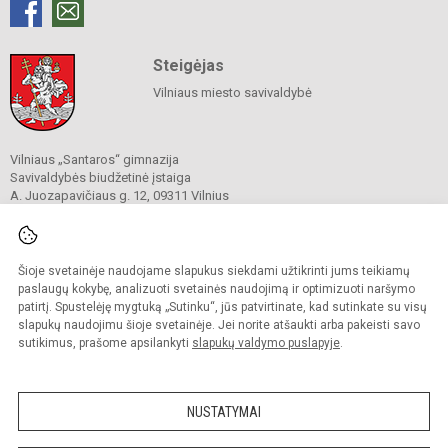
Steigėjas
Vilniaus miesto savivaldybė
Vilniaus „Santaros“ gimnazija
Savivaldybės biudžetinė įstaiga
A. Juozapavičiaus g. 12, 09311 Vilnius
Tel./ faks.
+37052727841
El. p.
rastine@santaros.vilnius.lm.lt
Duomenys kaupiami ir saugomi
Juridinių asmenų registre
Šioje svetainėje naudojame slapukus siekdami užtikrinti jums teikiamų
Įmonės kodas 304089960
paslaugų kokybę, analizuoti svetainės naudojimą ir optimizuoti naršymo
patirtį. Spustelėję mygtuką „Sutinku“, jūs patvirtinate, kad sutinkate su visų
slapukų naudojimu šioje svetainėje. Jei norite atšaukti arba pakeisti savo
sutikimus, prašome apsilankyti
slapukų valdymo puslapyje
.
© 2021. Vilniaus „Santaros“ gimnazija. Visos teisės saugomos.
Kopijuoti turinį be raštiško gimnazijos sutikimo griežtai draudžiama.
NUSTATYMAI
Prieinamumo paraiška
Slapukų politika