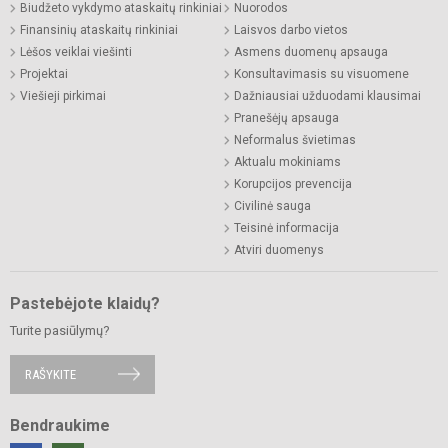
Biudžeto vykdymo ataskaitų rinkiniai
Nuorodos
Finansinių ataskaitų rinkiniai
Laisvos darbo vietos
Lėšos veiklai viešinti
Asmens duomenų apsauga
Projektai
Konsultavimasis su visuomene
Viešieji pirkimai
Dažniausiai užduodami klausimai
Pranešėjų apsauga
Neformalus švietimas
Aktualu mokiniams
Korupcijos prevencija
Civilinė sauga
Teisinė informacija
Atviri duomenys
Pastebėjote klaidų?
Turite pasiūlymų?
RAŠYKITE
Bendraukime