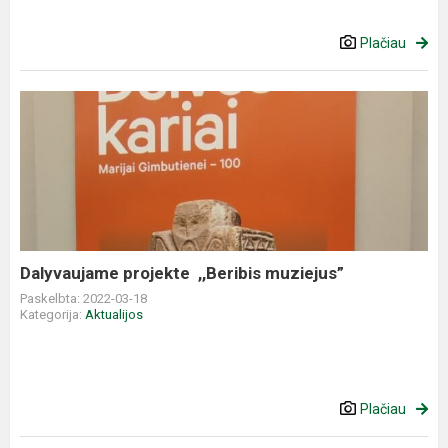
Plačiau
Dalyvaujame
projekte
,,Beribis
muziejus”
Dalyvaujame projekte ,,Beribis muziejus”
Paskelbta: 2022-03-18
Kategorija:
Aktualijos
Plačiau