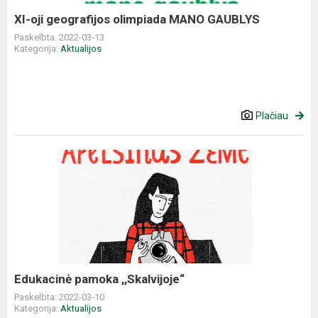
XI-oji geografijos olimpiada MANO GAUBLYS
Paskelbta: 2022-03-13
Kategorija:
Aktualijos
Plačiau
Edukacinė
pamoka
,,Skalvijoje“
Edukacinė pamoka ,,Skalvijoje“
Paskelbta: 2022-03-10
Kategorija:
Aktualijos