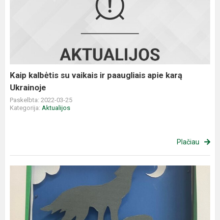
kalbėtis
su
vaikais
ir
paaugliais
apie
karą
Kaip kalbėtis su vaikais ir paaugliais apie karą
Ukrainoje
Ukrainoje
Paskelbta: 2022-03-25
Kategorija:
Aktualijos
Plačiau
Technologijų
olimpiada