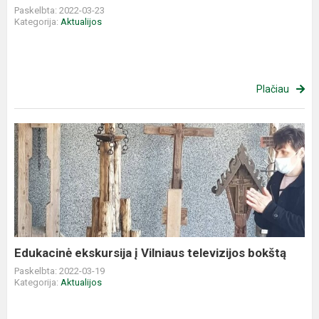
Paskelbta: 2022-03-23
Kategorija:
Aktualijos
Plačiau
Edukacinė
ekskursija
į
Vilniaus
televizijos
bokštą
Edukacinė ekskursija į Vilniaus televizijos bokštą
Paskelbta: 2022-03-19
Kategorija:
Aktualijos