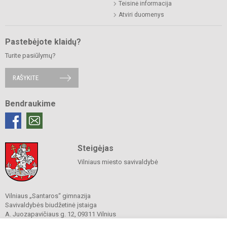
Teisinė informacija
Atviri duomenys
Pastebėjote klaidų?
Turite pasiūlymų?
RAŠYKITE
Bendraukime
Steigėjas
Vilniaus miesto savivaldybė
Vilniaus „Santaros“ gimnazija
Savivaldybės biudžetinė įstaiga
A. Juozapavičiaus g. 12, 09311 Vilnius
Tel./ faks.
+37052727841