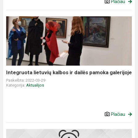
Plačiau
Integruota
lietuvių
kalbos
ir
dailės
pamoka
galerijoje
Integruota lietuvių kalbos ir dailės pamoka galerijoje
Paskelbta: 2022-03-29
Kategorija:
Aktualijos
Plačiau
Kaip