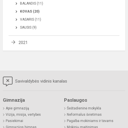
BALANDIS (11)
KOVAS (20)
VASARIS (11)
SAUSIS (9)
2021
Savivaldybės vidinis kanalas
Gimnazija
Paslaugos
Apie gimnaziją
Šeštadieninė mokykla
Vizija, misija, vertybės
Neformalus švietimas
Pasiekimai
Pagalba mokiniams ir tėvams
Gimnazijos himnas
Mokinių maitinimas