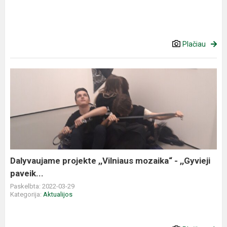
Plačiau
Dalyvaujame
projekte
,,Vilniaus
mozaika“
-
,,Gyvieji
paveik...
Dalyvaujame projekte ,,Vilniaus mozaika“ - ,,Gyvieji
paveik...
Paskelbta: 2022-03-29
Kategorija:
Aktualijos