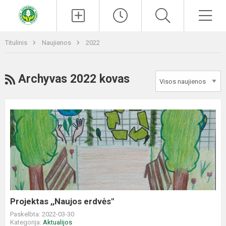
Paieška
Men
Titulinis
Naujienos
2022
RSS
Archyvas 2022 kovas
Projektas
,,Naujos
erdvės"
Projektas ,,Naujos erdvės"
Paskelbta: 2022-03-30
Kategorija:
Aktualijos