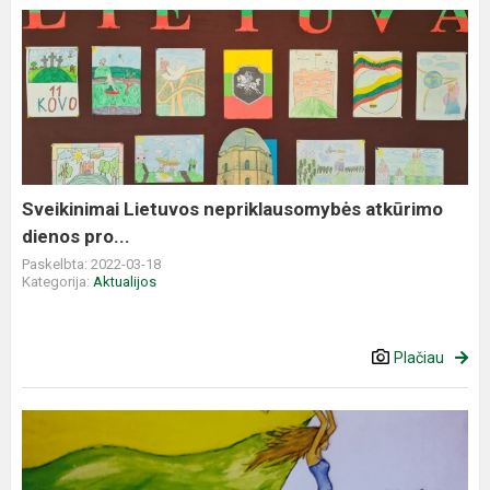
Sveikinimai
Lietuvos
nepriklausomybės
atkūrimo
dienos
pro...
Sveikinimai Lietuvos nepriklausomybės atkūrimo
dienos pro...
Paskelbta: 2022-03-18
Kategorija:
Aktualijos
Plačiau
Švenčiame
Kovo
11-