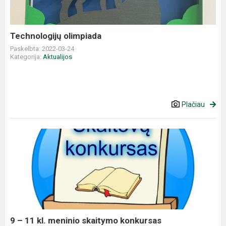
Technologijų olimpiada
Paskelbta: 2022-03-24
Kategorija:
Aktualijos
Plačiau
9
–
11
kl.
meninio
skaitymo
konkursas
9 – 11 kl. meninio skaitymo konkursas