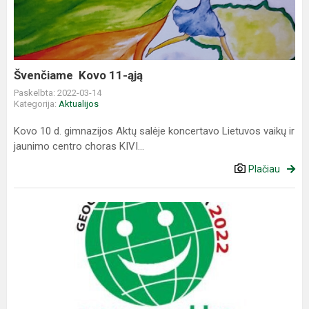
ąją
Švenčiame Kovo 11-ąją
Paskelbta: 2022-03-14
Kategorija:
Aktualijos
Kovo 10 d. gimnazijos Aktų salėje koncertavo Lietuvos vaikų ir
jaunimo centro choras KIVI...
Plačiau
XI-
oji
geografijos
olimpiada
MANO
GAUBLYS