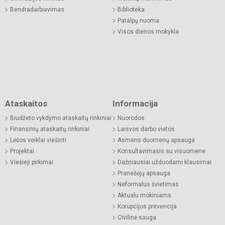
Bendradarbiavimas
Biblioteka
Patalpų nuoma
Visos dienos mokykla
Ataskaitos
Informacija
Biudžeto vykdymo ataskaitų rinkiniai
Nuorodos
Finansinių ataskaitų rinkiniai
Laisvos darbo vietos
Lėšos veiklai viešinti
Asmens duomenų apsauga
Projektai
Konsultavimasis su visuomene
Viešieji pirkimai
Dažniausiai užduodami klausimai
Pranešėjų apsauga
Neformalus švietimas
Aktualu mokiniams
Korupcijos prevencija
Civilinė sauga