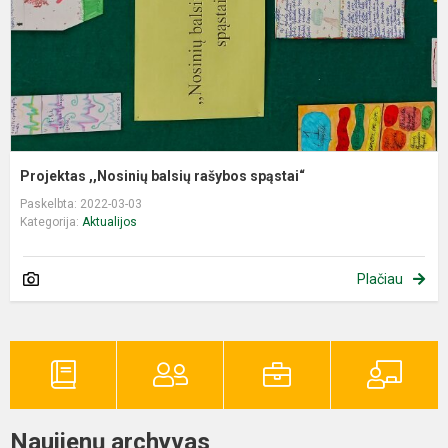
Projektas ,,Nosinių balsių rašybos spąstai“
Paskelbta: 2022-03-03
Kategorija:
Aktualijos
Plačiau
Naujienų archyvas