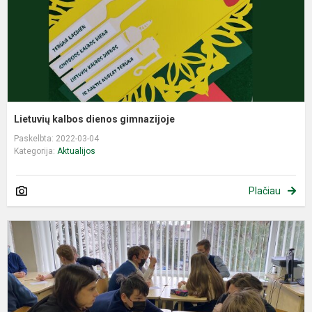
Lietuvių kalbos dienos gimnazijoje
Paskelbta: 2022-03-04
Kategorija:
Aktualijos
Plačiau
A
k
k
"
d
t