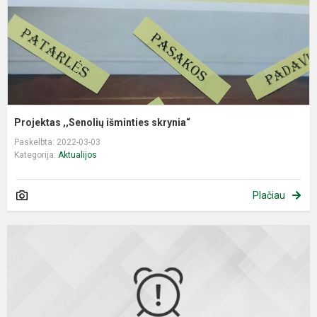
Projektas ,,Senolių išminties skrynia“
Paskelbta: 2022-03-03
Kategorija:
Aktualijos
Plačiau
E
p
,