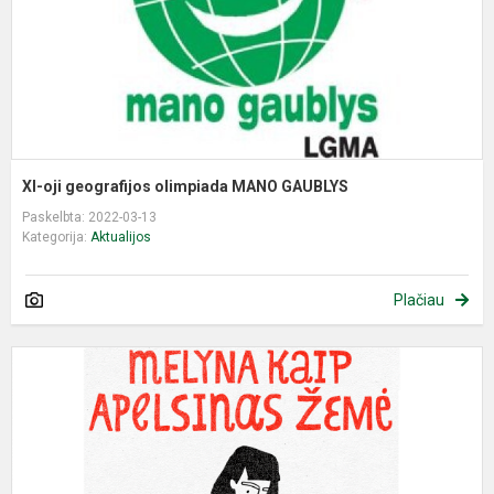
XI-oji geografijos olimpiada MANO GAUBLYS
Paskelbta: 2022-03-13
Kategorija:
Aktualijos
Plačiau
E
p
,