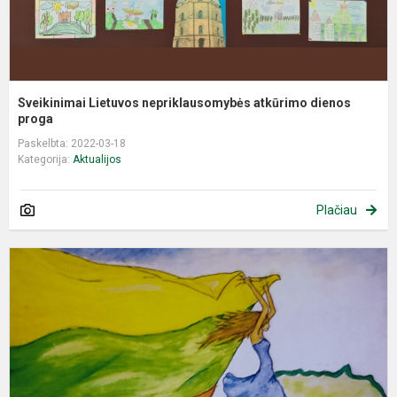
Sveikinimai Lietuvos nepriklausomybės atkūrimo dienos
proga
Paskelbta: 2022-03-18
Kategorija:
Aktualijos
Plačiau
Š
K
1
ą