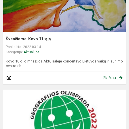
Švenčiame Kovo 11-ąją
Paskelbta: 2022-03-14
Kategorija:
Aktualijos
Kovo 10 d. gimnazijos Aktų salėje koncertavo Lietuvos vaikų ir jaunimo
centro ch...
Plačiau
X
oj
g
o
G