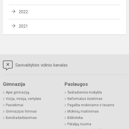
2022
2021
Savivaldybės vidinis kanalas
Gimnazija
Paslaugos
Apie gimnaziją
Šeštadieninė mokykla
Vizija, misija, vertybės
Neformalus švietimas
Pasiekimai
Pagalba mokiniams ir tėvams
Gimnazijos himnas
Mokinių maitinimas
Bendradarbiavimas
Biblioteka
Patalpų nuoma