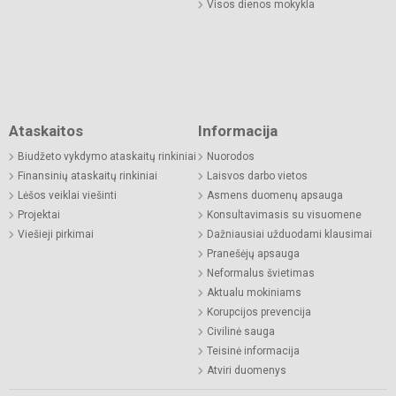
Visos dienos mokykla
Ataskaitos
Informacija
Biudžeto vykdymo ataskaitų rinkiniai
Nuorodos
Finansinių ataskaitų rinkiniai
Laisvos darbo vietos
Lėšos veiklai viešinti
Asmens duomenų apsauga
Projektai
Konsultavimasis su visuomene
Viešieji pirkimai
Dažniausiai užduodami klausimai
Pranešėjų apsauga
Neformalus švietimas
Aktualu mokiniams
Korupcijos prevencija
Civilinė sauga
Teisinė informacija
Atviri duomenys