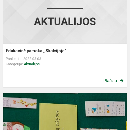
Edukacinė pamoka ,,Skalvijoje“
Paskelbta: 2022-03-03
Kategorija:
Aktualijos
Plačiau
P
,
b
r
s