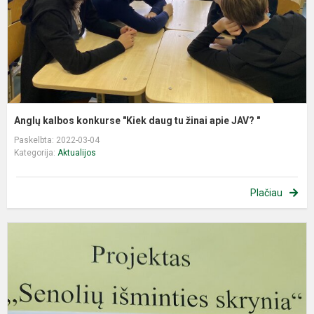
ž
a
J
"
Anglų kalbos konkurse "Kiek daug tu žinai apie JAV? "
Paskelbta: 2022-03-04
Kategorija:
Aktualijos
Plačiau
P
,
i
s