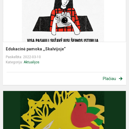
Edukacinė pamoka ,,Skalvijoje“
Paskelbta: 2022-03-10
Kategorija:
Aktualijos
Plačiau
L
k
d
g