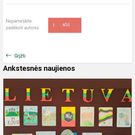
Nepamirškite
1
AČIŪ
padėkoti autoriui
Grįžti
Ankstesnės naujienos
S
L
n
a
d
pr