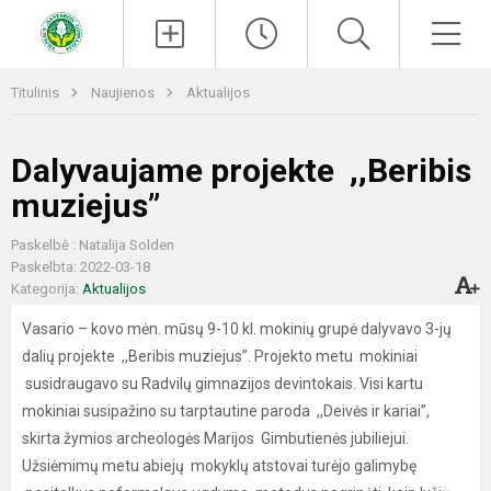
Paieška
Men
Titulinis
Naujienos
Aktualijos
Dalyvaujame projekte ,,Beribis
muziejus”
Paskelbė : Natalija Solden
Paskelbta: 2022-03-18
Kategorija:
Aktualijos
Vasario – kovo mėn. mūsų 9-10 kl. mokinių grupė dalyvavo 3-jų
dalių projekte ,,Beribis muziejus”. Projekto metu mokiniai
susidraugavo su Radvilų gimnazijos devintokais. Visi kartu
mokiniai susipažino su tarptautine paroda ,,Deivės ir kariai”,
skirta žymios archeologės Marijos Gimbutienės jubiliejui.
Užsiėmimų metu abiejų mokyklų atstovai turėjo galimybę