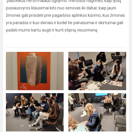
pasitelkus neformalaus ugdymo metodus nagrinėti, kaip lyčių
pusiausvyros klausimai kito nuo senovės iki dabar, kaip jauni
žmonės gali prisidėti prie pagarbios aplinkos kūrimo, kuo žmonės
yra panašūs ir kuo skiriasi ir kodėl tie panašumai ir skirtumai gali
padėti mums kartu augti ir kurti stiprią visuomenę.