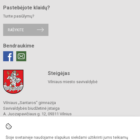
Pastebėjote klaidų?
Turite pasiūlymų?
RAŠYKITE
Bendraukime
Steigėjas
Vilniaus miesto savivaldybė
Vilniaus „Santaros“ gimnazija
Savivaldybės biudžetinė įstaiga
A. Juozapavičiaus g. 12, 09311 Vilnius
Tel./ faks.
+37052727841
El. p.
rastine@santaros.vilnius.lm.lt
Duomenys kaupiami ir saugomi
Juridinių asmenų registre
Šioje svetainėje naudojame slapukus siekdami užtikrinti jums teikiamų