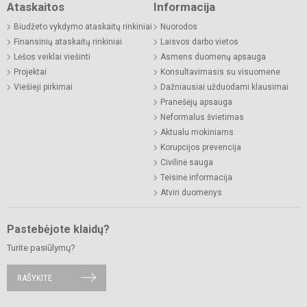
Ataskaitos
Informacija
Biudžeto vykdymo ataskaitų rinkiniai
Nuorodos
Finansinių ataskaitų rinkiniai
Laisvos darbo vietos
Lėšos veiklai viešinti
Asmens duomenų apsauga
Projektai
Konsultavimasis su visuomene
Viešieji pirkimai
Dažniausiai užduodami klausimai
Pranešėjų apsauga
Neformalus švietimas
Aktualu mokiniams
Korupcijos prevencija
Civilinė sauga
Teisinė informacija
Atviri duomenys
Pastebėjote klaidų?
Turite pasiūlymų?
RAŠYKITE