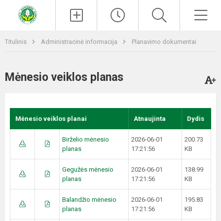
Paieška
Men
Titulinis
Administracinė informacija
Planavimo dokumentai
Mėnesio veiklos planas
Mėnesio veiklos planai
Atnaujinta
Dydis
Birželio mėnesio
2026-06-01
200.73
planas
17:21:56
KB
Gegužės mėnesio
2026-06-01
138.99
planas
17:21:56
KB
Balandžio mėnesio
2026-06-01
195.83
planas
17:21:56
KB