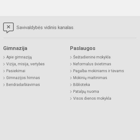
Savivaldybės vidinis kanalas
Gimnazija
Paslaugos
Apie gimnaziją
Šeštadieninė mokykla
Vizija, misija, vertybės
Neformalus švietimas
Pasiekimai
Pagalba mokiniams ir tėvams
Gimnazijos himnas
Mokinių maitinimas
Bendradarbiavimas
Biblioteka
Patalpų nuoma
Visos dienos mokykla