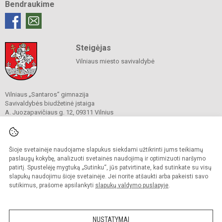
Bendraukime
Steigėjas
Vilniaus miesto savivaldybė
Vilniaus „Santaros“ gimnazija
Savivaldybės biudžetinė įstaiga
A. Juozapavičiaus g. 12, 09311 Vilnius
Tel./ faks.
+37052727841
El. p.
rastine@santaros.vilnius.lm.lt
Duomenys kaupiami ir saugomi
Juridinių asmenų registre
Šioje svetainėje naudojame slapukus siekdami užtikrinti jums teikiamų
Įmonės kodas 304089960
paslaugų kokybę, analizuoti svetainės naudojimą ir optimizuoti naršymo
patirtį. Spustelėję mygtuką „Sutinku“, jūs patvirtinate, kad sutinkate su visų
slapukų naudojimu šioje svetainėje. Jei norite atšaukti arba pakeisti savo
sutikimus, prašome apsilankyti
slapukų valdymo puslapyje
.
© 2021. Vilniaus „Santaros“ gimnazija. Visos teisės saugomos.
Kopijuoti turinį be raštiško gimnazijos sutikimo griežtai draudžiama.
NUSTATYMAI