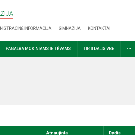
AZIJA
NISTRACINĖ INFORMACIJA
GIMNAZIJA
KONTAKTAI
D
PAGALBA MOKINIAMS IR TĖVAMS
I IR II DALIS VBE
Atnaujinta
Dydis