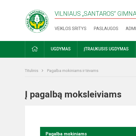
VILNIAUS „SANTAROS“ GIMN
VEIKLOS SRITYS
PASLAUGOS
ADMI
PRADŽIA
UGDYMAS
ĮTRAUKUSIS UGDYMAS
Titulinis
Pagalba mokiniams ir tėvams
Į pagalbą moksleiviams
Pagalba mokiniams