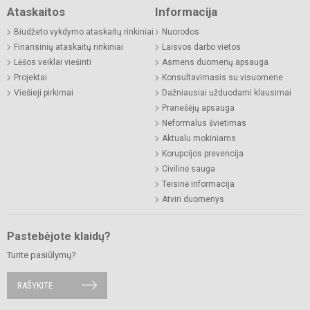
Ataskaitos
Informacija
Biudžeto vykdymo ataskaitų rinkiniai
Nuorodos
Finansinių ataskaitų rinkiniai
Laisvos darbo vietos
Lėšos veiklai viešinti
Asmens duomenų apsauga
Projektai
Konsultavimasis su visuomene
Viešieji pirkimai
Dažniausiai užduodami klausimai
Pranešėjų apsauga
Neformalus švietimas
Aktualu mokiniams
Korupcijos prevencija
Civilinė sauga
Teisinė informacija
Atviri duomenys
Pastebėjote klaidų?
Turite pasiūlymų?
RAŠYKITE