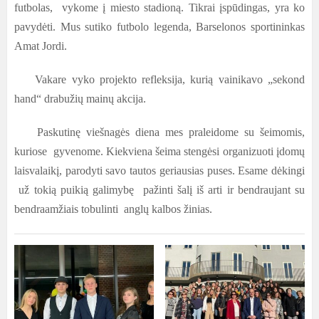
futbolas, vykome į miesto stadioną. Tikrai įspūdingas, yra ko
pavydėti. Mus sutiko futbolo legenda, Barselonos sportininkas
Amat Jordi.
Vakare vyko projekto refleksija, kurią vainikavo „sekond
hand“ drabužių mainų akcija.
Paskutinę viešnagės diena mes praleidome su šeimomis,
kuriose gyvenome. Kiekviena šeima stengėsi organizuoti įdomų
laisvalaikį, parodyti savo tautos geriausias puses. Esame dėkingi
už tokią puikią galimybę pažinti šalį iš arti ir bendraujant su
bendraamžiais tobulinti anglų kalbos žinias.