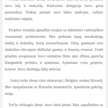
savo šalį ir mokyklą. Kiekviena delegacija buvo gerai
pasiruošusi. Puikiai pristatė savo šalies tradicijas, vaišino
tradiciniai valgiais.
Projekto tematika glaudžiai susijusi su dabartinės vartotojiškos
visuomenės problemomis. Mes perkame daug nereikalingų
daiktų ir drabužių, kurių nesunešiojome. Deja, gaminant tuos
drabužius eikvojami didžiuliai gamtos ir žmonių resursai. Todėl
projekto programoje buvo numatyta filmo apie džinsų gamybą
Bangladeše peržiūra ir aptarimas. Aptarimas vyko grupėse,
kuriose buvo skirtingų šalių atstovai.
Antrą vizito dieną vyko ekskursija į Belgijos sostinę Briuselį.
Mes susipažinome su Briuselio senamiesčiu, aplankėme galeriją,
turgų.
Trečia viešnagės diena buvo labai įdomi. Mus supažindino su