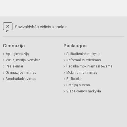
Savivaldybės vidinis kanalas
Gimnazija
Paslaugos
Apie gimnaziją
Šeštadieninė mokykla
Vizija, misija, vertybės
Neformalus švietimas
Pasiekimai
Pagalba mokiniams ir tėvams
Gimnazijos himnas
Mokinių maitinimas
Bendradarbiavimas
Biblioteka
Patalpų nuoma
Visos dienos mokykla