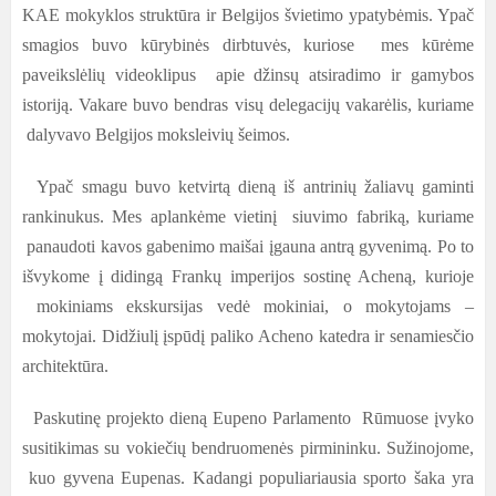
KAE mokyklos struktūra ir Belgijos švietimo ypatybėmis. Ypač
smagios buvo kūrybinės dirbtuvės, kuriose mes kūrėme
paveikslėlių videoklipus apie džinsų atsiradimo ir gamybos
istoriją. Vakare buvo bendras visų delegacijų vakarėlis, kuriame
dalyvavo Belgijos moksleivių šeimos.
Ypač smagu buvo ketvirtą dieną iš antrinių žaliavų gaminti
rankinukus. Mes aplankėme vietinį siuvimo fabriką, kuriame
panaudoti kavos gabenimo maišai įgauna antrą gyvenimą. Po to
išvykome į didingą Frankų imperijos sostinę Acheną, kurioje
mokiniams ekskursijas vedė mokiniai, o mokytojams –
mokytojai. Didžiulį įspūdį paliko Acheno katedra ir senamiesčio
architektūra.
Paskutinę projekto dieną Eupeno Parlamento Rūmuose įvyko
susitikimas su vokiečių bendruomenės pirmininku. Sužinojome,
kuo gyvena Eupenas. Kadangi populiariausia sporto šaka yra