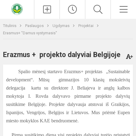
Paieška
Men
Titulinis
Paslaugos
Ugdymas
Projektai
Erasmus+ "Darnus vystymasis"
Erazmus + projekto dalyviai Belgijoje
Spalio mėnesį startavo Erazmus+ projektas „Sustainable
development“. Mūsų gimnazijos 10 klasių moksleivių
delegacija kartu su direktore J. Beliajeva ir anglų kalbos
mokytoja I. Rovda dalyvavo pirmame projekto dalyvių
susitikime Belgijoje. Projekte dalyvauja atstovai iš Graikijos,
Ispanijos, Vengrijos, Belgijos ir Lietuvos. Mus priėmė Eupen
miesto mokyklos KAE bendruomenė.
Pirmą susitikimo dieną visi projekto dalyviai turėjo pristatyti