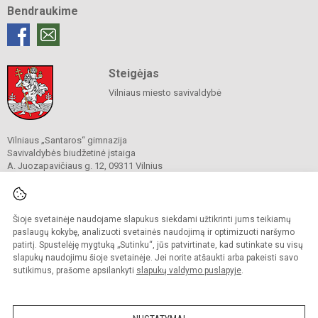
Bendraukime
Steigėjas
Vilniaus miesto savivaldybė
Vilniaus „Santaros“ gimnazija
Savivaldybės biudžetinė įstaiga
A. Juozapavičiaus g. 12, 09311 Vilnius
Tel./ faks.
+37052727841
El. p.
rastine@santaros.vilnius.lm.lt
Duomenys kaupiami ir saugomi
Juridinių asmenų registre
Šioje svetainėje naudojame slapukus siekdami užtikrinti jums teikiamų
Įmonės kodas 304089960
paslaugų kokybę, analizuoti svetainės naudojimą ir optimizuoti naršymo
patirtį. Spustelėję mygtuką „Sutinku“, jūs patvirtinate, kad sutinkate su visų
slapukų naudojimu šioje svetainėje. Jei norite atšaukti arba pakeisti savo
sutikimus, prašome apsilankyti
slapukų valdymo puslapyje
.
© 2021. Vilniaus „Santaros“ gimnazija. Visos teisės saugomos.
Kopijuoti turinį be raštiško gimnazijos sutikimo griežtai draudžiama.