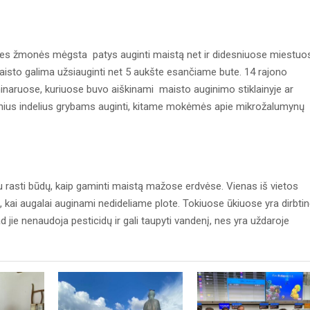
nes žmonės mėgsta patys auginti maistą net ir didesniuose miestuo
isto galima užsiauginti net 5 aukšte esančiame bute. 14 rajono
ruose, kuriuose buvo aiškinami maisto auginimo stiklainyje ar
nius indelius grybams auginti, kitame mokėmės apie mikrožalumynų
u rasti būdų, kaip gaminti maistą mažose erdvėse. Vienas iš vietos
 kai augalai auginami nedideliame plote. Tokiuose ūkiuose yra dirbti
kad jie nenaudoja pesticidų ir gali taupyti vandenį, nes yra uždaroje