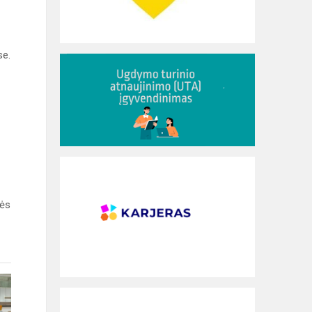
se.
nės