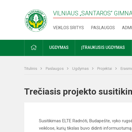
VILNIAUS „SANTAROS“ GIMN
VEIKLOS SRITYS
PASLAUGOS
ADMI
PRADŽIA
UGDYMAS
ĮTRAUKUSIS UGDYMAS
Titulinis
Paslaugos
Ugdymas
Projektai
Erasmu
Trečiasis projekto susit
Susitikimas ELTE Radnóti, Budapešte, vyko rugsėj
veiklose, kurių tikslas buvo didinti informuotumą