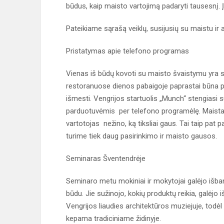
būdus, kaip maisto vartojimą padaryti tausesnį. 
Pateikiame sąrašą veiklų, susijusių su maistu ir a
Pristatymas apie telefono programas
Vienas iš būdų kovoti su maisto švaistymu yra 
restoranuose dienos pabaigoje paprastai būna per
išmesti. Vengrijos startuolis „Munch“ stengiasi s
parduotuvėmis per telefono programėlę. Maistas, k
vartotojas nežino, ką tiksliai gaus. Tai taip pat
turime tiek daug pasirinkimo ir maisto gausos.
Seminaras Šventendrėje
Seminaro metu mokiniai ir mokytojai galėjo iš
būdu. Jie sužinojo, kokių produktų reikia, galėjo
Vengrijos liaudies architektūros muziejuje, tod
kepama tradiciniame židinyje.