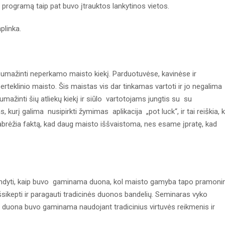
Į programą taip pat buvo įtrauktos lankytinos vietos.
plinka.
sumažinti neperkamo maisto kiekį. Parduotuvėse, kavinėse ir
teklinio maisto. Šis maistas vis dar tinkamas vartoti ir jo negalima
umažinti šių atliekų kiekį ir siūlo vartotojams jungtis su su
urį galima nusipirkti žymimas aplikacija „pot luck“, ir tai reiškia, 
 pabrėžia faktą, kad daug maisto iššvaistoma, nes esame įpratę, kad
bandyti, kaip buvo gaminama duona, kol maisto gamyba tapo pramoni
 išsikepti ir paragauti tradicinės duonos bandelių. Seminaras vyko
ėl duona buvo gaminama naudojant tradicinius virtuvės reikmenis ir