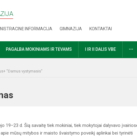
AZIJA
NISTRACINĖ INFORMACIJA
GIMNAZIJA
KONTAKTAI
D
PAGALBA MOKINIAMS IR TĖVAMS
I IR II DALIS VBE
s+ "Darnus vystymasis"
ikimas
o 19–23 d. Šią savaitę tiek mokiniai, tiek mokytojai dalyvavo įvairios
 apie mūsų mitybos ir maisto švaistymo poveikį aplinkai bei tyrinėti