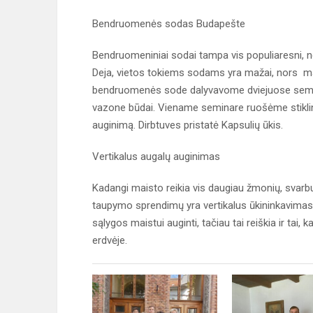
Bendruomenės sodas Budapešte
Bendruomeniniai sodai tampa vis populiaresni, 
Deja, vietos tokiems sodams yra mažai, nors ma
bendruomenės sode dalyvavome dviejuose semina
vazone būdai. Viename seminare ruošėme stikli
auginimą. Dirbtuves pristatė Kapsulių ūkis.
Vertikalus augalų auginimas
Kadangi maisto reikia vis daugiau žmonių, svarb
taupymo sprendimų yra vertikalus ūkininkavimas,
sąlygos maistui auginti, tačiau tai reiškia ir tai, 
erdvėje.