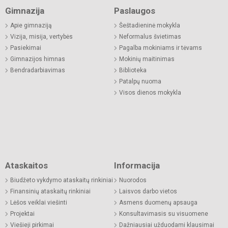
Gimnazija
Paslaugos
Apie gimnaziją
Šeštadieninė mokykla
Vizija, misija, vertybės
Neformalus švietimas
Pasiekimai
Pagalba mokiniams ir tėvams
Gimnazijos himnas
Mokinių maitinimas
Bendradarbiavimas
Biblioteka
Patalpų nuoma
Visos dienos mokykla
Ataskaitos
Informacija
Biudžeto vykdymo ataskaitų rinkiniai
Nuorodos
Finansinių ataskaitų rinkiniai
Laisvos darbo vietos
Lėšos veiklai viešinti
Asmens duomenų apsauga
Projektai
Konsultavimasis su visuomene
Viešieji pirkimai
Dažniausiai užduodami klausimai