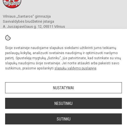
Vilniaus „Santaros“ gimnazija
Savivaldybės biudžetinė įstaiga
A. Juozapavičiaus g. 12, 09311 Vilnius
Tel./ faks.
+37052727841
El. p.
rastine@santaros.vilnius.lm.lt
Duomenys kaupiami ir saugomi
Juridinių asmenų registre
Šioje svetainėje naudojame slapukus siekdami užtikrinti jums teikiamų
Įmonės kodas 304089960
paslaugų kokybę, analizuoti svetainės naudojimą ir optimizuoti naršymo
patirtį. Spustelėję mygtuką „Sutinku“, jūs patvirtinate, kad sutinkate su visų
slapukų naudojimu šioje svetainėje. Jei norite atšaukti arba pakeisti savo
sutikimus, prašome apsilankyti
slapukų valdymo puslapyje
.
© 2021. Vilniaus „Santaros“ gimnazija. Visos teisės saugomos.
Kopijuoti turinį be raštiško gimnazijos sutikimo griežtai draudžiama.
NUSTATYMAI
Prieinamumo paraiška
Slapukų politika
Sumanus būdas atnaujinti
NESUTINKU
mokyklos interneto
svetainę
SUTINKU