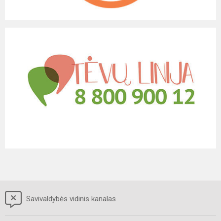
Savivaldybės vidinis kanalas