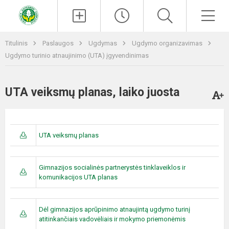
Paieška
Men
Titulinis
Paslaugos
Ugdymas
Ugdymo organizavimas
Ugdymo turinio atnaujinimo (UTA) įgyvendinimas
UTA veiksmų planas, laiko juosta
UTA veiksmų planas
Gimnazijos socialinės partnerystės tinklaveiklos ir
komunikacijos UTA planas
Dėl gimnazijos aprūpinimo atnaujintą ugdymo turinį
atitinkančiais vadovėliais ir mokymo priemonėmis