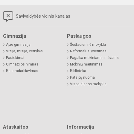
Savivaldybės vidinis kanalas
Gimnazija
Paslaugos
Apie gimnaziją
Šeštadieninė mokykla
Vizija, misija, vertybės
Neformalus švietimas
Pasiekimai
Pagalba mokiniams ir tėvams
Gimnazijos himnas
Mokinių maitinimas
Bendradarbiavimas
Biblioteka
Patalpų nuoma
Visos dienos mokykla
Ataskaitos
Informacija