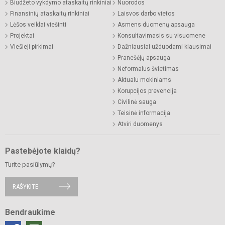
Biudžeto vykdymo ataskaitų rinkiniai
Nuorodos
Finansinių ataskaitų rinkiniai
Laisvos darbo vietos
Lėšos veiklai viešinti
Asmens duomenų apsauga
Projektai
Konsultavimasis su visuomene
Viešieji pirkimai
Dažniausiai užduodami klausimai
Pranešėjų apsauga
Neformalus švietimas
Aktualu mokiniams
Korupcijos prevencija
Civilinė sauga
Teisinė informacija
Atviri duomenys
Pastebėjote klaidų?
Turite pasiūlymų?
RAŠYKITE
Bendraukime