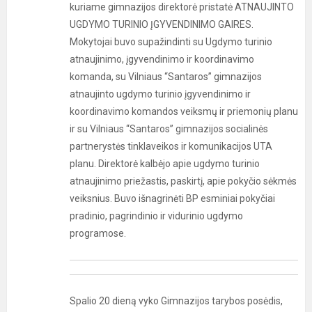
kuriame gimnazijos direktorė pristatė ATNAUJINTO
UGDYMO TURINIO ĮGYVENDINIMO GAIRES.
Mokytojai buvo supažindinti su Ugdymo turinio
atnaujinimo, įgyvendinimo ir koordinavimo
komanda, su Vilniaus “Santaros” gimnazijos
atnaujinto ugdymo turinio įgyvendinimo ir
koordinavimo komandos veiksmų ir priemonių planu
ir su Vilniaus “Santaros” gimnazijos socialinės
partnerystės tinklaveikos ir komunikacijos UTA
planu. Direktorė kalbėjo apie ugdymo turinio
atnaujinimo priežastis, paskirtį, apie pokyčio sėkmės
veiksnius. Buvo išnagrinėti BP esminiai pokyčiai
pradinio, pagrindinio ir vidurinio ugdymo
programose.
Spalio 20 dieną vyko Gimnazijos tarybos posėdis,