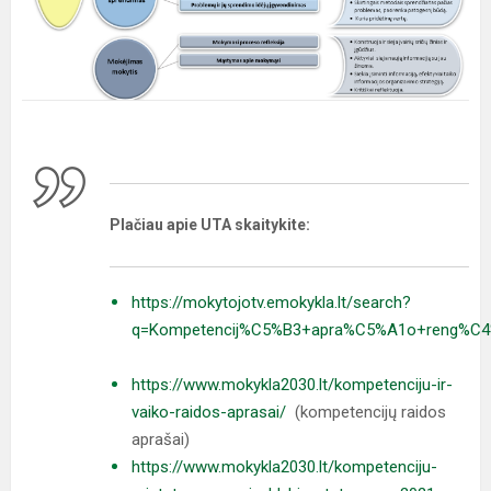
Plačiau apie UTA skaitykite:
https://mokytojotv.emokykla.lt/search?
q=Kompetencij%C5%B3+apra%C5%A1o+reng%C4%
https://www.mokykla2030.lt/kompetenciju-ir-
vaiko-raidos-aprasai/
(kompetencijų raidos
aprašai)
https://www.mokykla2030.lt/kompetenciju-