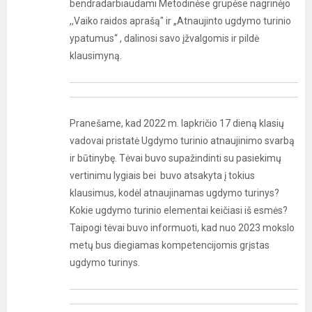
bendradarbiaudami Metodinėse grupėse nagrinėjo
,,Vaiko raidos aprašą" ir „Atnaujinto ugdymo turinio
ypatumus“ , dalinosi savo įžvalgomis ir pildė
klausimyną.
Pranešame, kad 2022 m. lapkričio 17 dieną klasių
vadovai pristatė Ugdymo turinio atnaujinimo svarbą
ir būtinybę. Tėvai buvo supažindinti su pasiekimų
vertinimu lygiais bei buvo atsakyta į tokius
klausimus, kodėl atnaujinamas ugdymo turinys?
Kokie ugdymo turinio elementai keičiasi iš esmės?
Taipogi tėvai buvo informuoti, kad nuo 2023 mokslo
metų bus diegiamas kompetencijomis grįstas
ugdymo turinys.