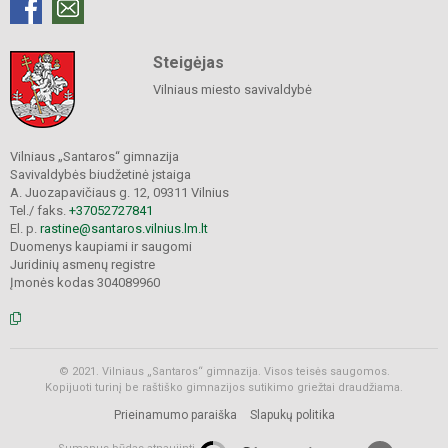
Steigėjas
Vilniaus miesto savivaldybė
Vilniaus „Santaros“ gimnazija
Savivaldybės biudžetinė įstaiga
A. Juozapavičiaus g. 12, 09311 Vilnius
Tel./ faks.
+37052727841
El. p.
rastine@santaros.vilnius.lm.lt
Duomenys kaupiami ir saugomi
Juridinių asmenų registre
Įmonės kodas 304089960
© 2021. Vilniaus „Santaros“ gimnazija. Visos teisės saugomos.
Kopijuoti turinį be raštiško gimnazijos sutikimo griežtai draudžiama.
Prieinamumo paraiška
Slapukų politika