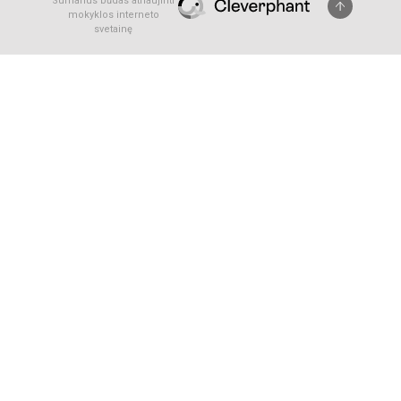
Sumanus būdas atnaujinti
mokyklos interneto
svetainę