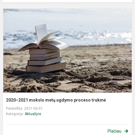
2
2
m
m
u
p
t
2020–2021 mokslo metų ugdymo proceso trukmė
Paskelbta: 2021-06-01
Kategorija:
Aktualijos
Plačiau