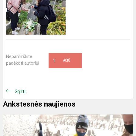
Nepamirškite
1
AČIŪ
padėkoti autoriui
Grįžti
Ankstesnės naujienos
E
į
Š