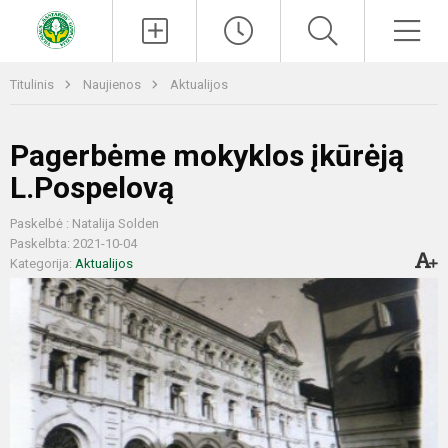
Paieška
Men
Titulinis
Naujienos
Aktualijos
Pagerbėme mokyklos įkūrėją
L.Pospelovą
Paskelbė : Natalija Solden
Paskelbta: 2021-10-04
Kategorija:
Aktualijos