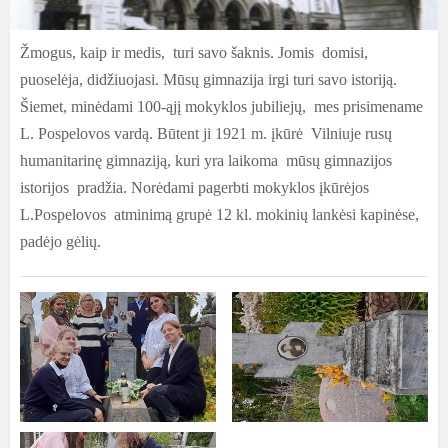
Žmogus, kaip ir medis, turi savo šaknis. Jomis domisi,
puoselėja, didžiuojasi. Mūsų gimnazija irgi turi savo istoriją.
Šiemet, minėdami 100-ąjį mokyklos jubiliejų, mes prisimename
L. Pospelovos vardą. Būtent ji 1921 m. įkūrė Vilniuje rusų
humanitarinę gimnaziją, kuri yra laikoma mūsų gimnazijos
istorijos pradžia. Norėdami pagerbti mokyklos įkūrėjos
L.Pospelovos atminimą grupė 12 kl. mokinių lankėsi kapinėse,
padėjo gėlių.