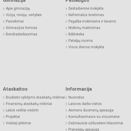
Apie gimnaziją
Šeštadieninė mokykla
Vizija, misija, vertybės
Neformalus švietimas
Pasiekimai
Pagalba mokiniams ir tėvams
Gimnazijos himnas
Mokinių maitinimas
Bendradarbiavimas
Biblioteka
Patalpų nuoma
Visos dienos mokykla
Ataskaitos
Informacija
Biudžeto vykdymo ataskaitų rinkiniai
Nuorodos
Finansinių ataskaitų rinkiniai
Laisvos darbo vietos
Lėšos veiklai viešinti
Asmens duomenų apsauga
Projektai
Konsultavimasis su visuomene
Viešieji pirkimai
Dažniausiai užduodami klausimai
Pranešėjų apsauga