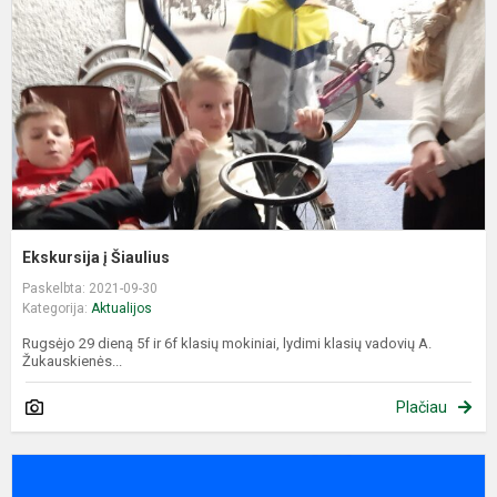
Ekskursija į Šiaulius
Paskelbta: 2021-09-30
Kategorija:
Aktualijos
Rugsėjo 29 dieną 5f ir 6f klasių mokiniai, lydimi klasių vadovių A.
Žukauskienės...
Plačiau
E
k