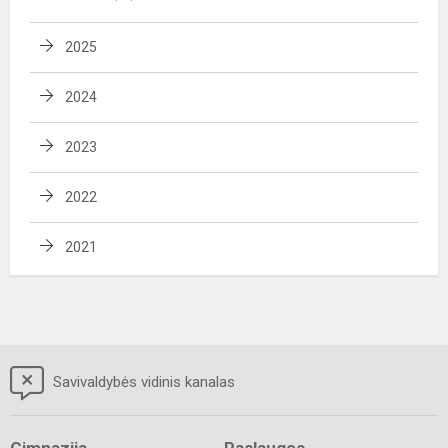
2025
2024
2023
2022
2021
Savivaldybės vidinis kanalas
Gimnazija
Paslaugos