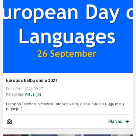
d
2
Europos kalbų diena 2021
Paskelbta: 2021-09-27
Kategorija:
Aktualijos
Europos Tarybos iniciatyva Europos kalbų diena nuo 2001-ųjų metų
rugsėjo 2...
Plačiau