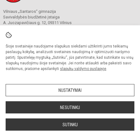
Vilniaus „Santaros“ gimnazija
Savivaldybės biudžetinė įstaiga
A. Juozapavičiaus g. 12, 09311 Vilnius
Tel./ faks.
+37052727841
El. p.
rastine@santaros.vilnius.lm.lt
Duomenys kaupiami ir saugomi
Juridinių asmenų registre
Šioje svetainėje naudojame slapukus siekdami užtikrinti jums teikiamų
Įmonės kodas 304089960
paslaugų kokybę, analizuoti svetainės naudojimą ir optimizuoti naršymo
patirtį. Spustelėję mygtuką „Sutinku“, jūs patvirtinate, kad sutinkate su visų
slapukų naudojimu šioje svetainėje. Jei norite atšaukti arba pakeisti savo
sutikimus, prašome apsilankyti
slapukų valdymo puslapyje
.
© 2021. Vilniaus „Santaros“ gimnazija. Visos teisės saugomos.
Kopijuoti turinį be raštiško gimnazijos sutikimo griežtai draudžiama.
NUSTATYMAI
Prieinamumo paraiška
Slapukų politika
Sumanus būdas atnaujinti
NESUTINKU
mokyklos interneto
svetainę
SUTINKU