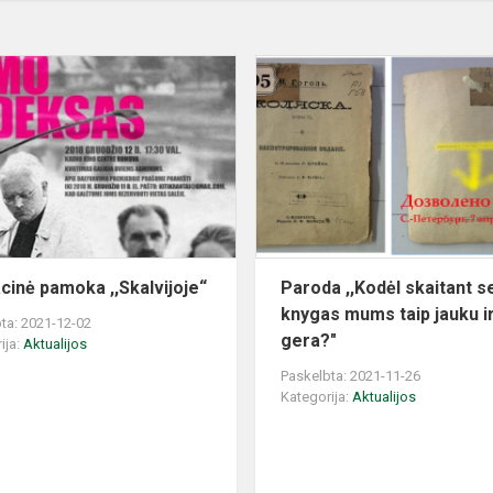
Edukacinė
pamoka
,,Skalvijoje“
cinė pamoka ,,Skalvijoje“
Paroda ,,Kodėl skaitant 
knygas mums taip jauku i
ta: 2021-12-02
gera?"
ija:
Aktualijos
Paskelbta: 2021-11-26
Kategorija:
Aktualijos