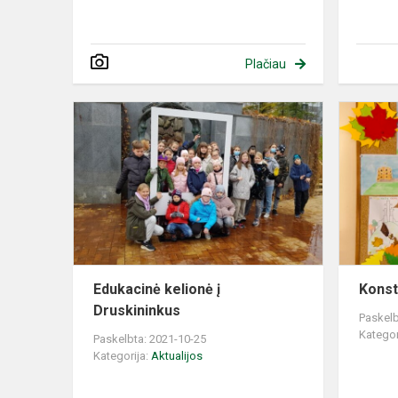
Plačiau
Edukacinė
kelionė
į
Druskininku
Edukacinė kelionė į
Konst
Druskininkus
Paskelb
Kategor
Paskelbta: 2021-10-25
Kategorija:
Aktualijos