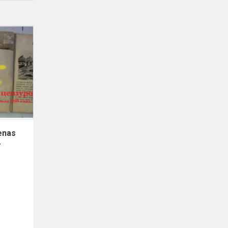
Paroda
,,Kodėl
skaitant
senas
knygas
mums
taip
jauku
ir
senas
ger...
r