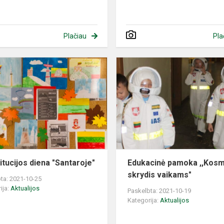
Plačiau
Pla
Konstitucijos
diena
"Santaroje"
s
itucijos diena "Santaroje"
Edukacinė pamoka ,,Kosm
skrydis vaikams"
ta: 2021-10-25
ija:
Aktualijos
Paskelbta: 2021-10-19
Kategorija:
Aktualijos