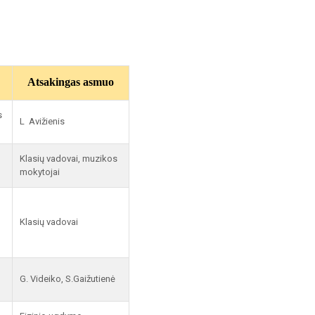
Atsakingas asmuo
s
L Avižienis
Klasių vadovai, muzikos
mokytojai
Klasių vadovai
G. Videiko, S.Gaižutienė