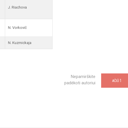
J. Riachova
N. Vorkovič
N. Kuzmickaja
Nepamirškite
1
AČIŪ
padėkoti autoriui