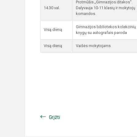
Protmūšis „Gimnazijos ištakos“.
14.30 val.
Dalyvauja 10-11 klasių ir mokytojų
komandos.
Gimnazijos bibliotekos kolekcinių
Visą dieną
knygų su autografais paroda
Visą dieną
Vaišės mokytojams
Grįžti