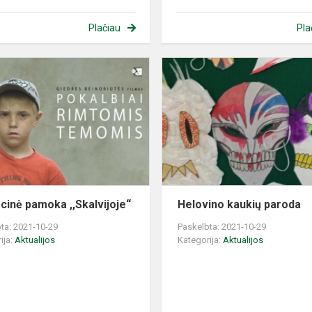
Plačiau
Pla
Edukacinė
pamoka
,,Skalvijoje“
cinė pamoka ,,Skalvijoje“
Helovino kaukių paroda
ta: 2021-10-29
Paskelbta: 2021-10-29
ija:
Aktualijos
Kategorija:
Aktualijos