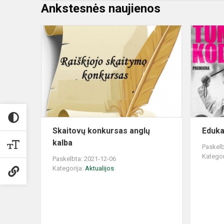
Ankstesnės naujienos
Skaitovų
konkursas
anglų
kalba
Skaitovų konkursas anglų
Eduka
kalba
Paskelb
Kategor
Paskelbta: 2021-12-06
Kategorija:
Aktualijos