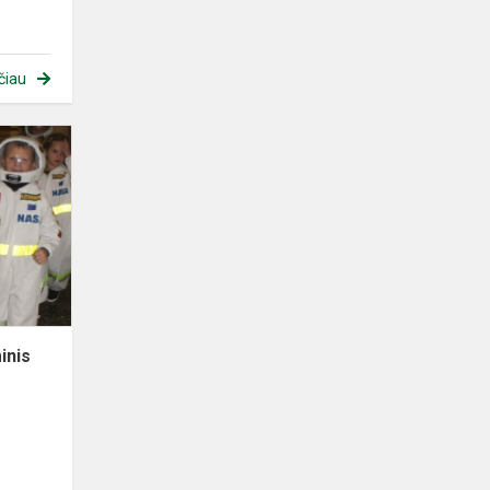
čiau
Edukacinė
pamoka
,,Kosminis
skrydis
vaikams"
inis