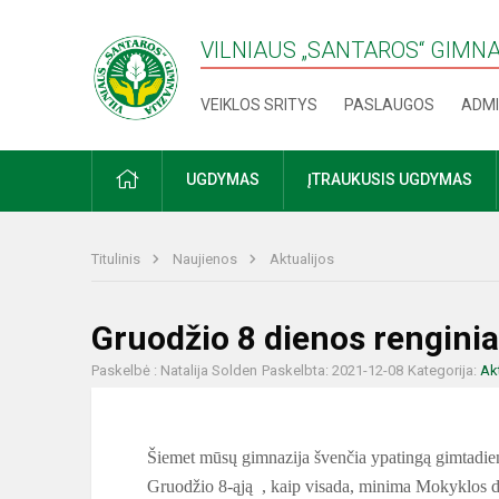
VILNIAUS „SANTAROS“ GIMN
VEIKLOS SRITYS
PASLAUGOS
ADMI
PRADŽIA
UGDYMAS
ĮTRAUKUSIS UGDYMAS
Titulinis
Naujienos
Aktualijos
Gruodžio 8 dienos renginia
Paskelbė : Natalija Solden
Paskelbta: 2021-12-08
Kategorija:
Ak
Šiemet mūsų gimnazija švenčia ypatingą gimtadienį 
Gruodžio 8-ąją , kaip visada, minima Mokyklos d