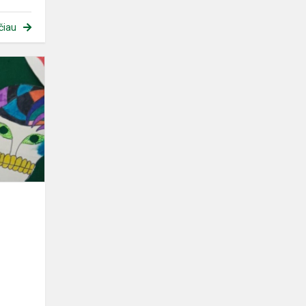
čiau
Helovino
kaukių
paroda