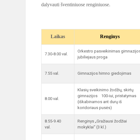
dalyvauti šventiniuose renginiuose.
Laikas
Renginys
Orkestro pasveikinimas gimnazijo
7.30-8.00 val.
jubiliejaus proga
7.55 val.
Gimnazijos himno giedojimas
Klasių sveikinimo žodžių, skirtų
gimnazijos 100-iui, pristatymas
8.00 val.
(iškabinamos ant durų iš
koridoriaus pusės)
8.55-9.40
Renginys „Gražiausi žodžiai
val.
mokyklai“ (3 kl.)