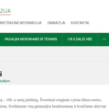
AZIJA
NISTRACINĖ INFORMACIJA
GIMNAZIJA
KONTAKTAI
D
PAGALBA MOKINIAMS IR TĖVAMS
I IR II DALIS VBE
i
tualijos
– 100 -o metų jubiliejų. Šventiniai renginiai vyksta ištisus metus.
iena. Sveikiname visą gimnazijos bendruomenę ir kviečiame aktyviai