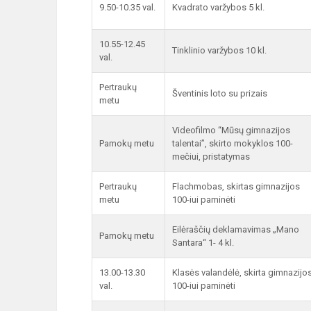
9.50-10.35 val.
Kvadrato varžybos 5 kl.
10.55-12.45
Tinklinio varžybos 10 kl.
val.
Pertraukų
Šventinis loto su prizais
metu
Videofilmo “Mūsų gimnazijos
Pamokų metu
talentai”, skirto mokyklos 100-
mečiui, pristatymas
Pertraukų
Flachmobas, skirtas gimnazijos
metu
100-iui paminėti
Eilėraščių deklamavimas „Mano
Pamokų metu
Santara“ 1- 4 kl.
13.00-13.30
Klasės valandėlė, skirta gimnazijo
val.
100-iui paminėti