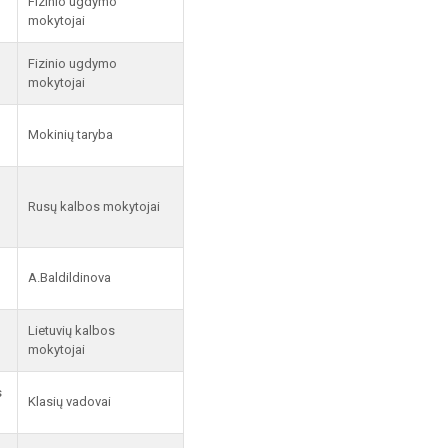
Fizinio ugdymo
mokytojai
Fizinio ugdymo
mokytojai
Mokinių taryba
Rusų kalbos mokytojai
A.Baldildinova
Lietuvių kalbos
mokytojai
s
Klasių vadovai