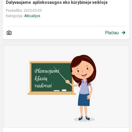
Dalyvaujame aplinkosaugos eko kūrybinėje veikloje
Paskelbta: 2022-05-03
Kategorija:
Aktualijos
Plačiau
P
b
1
ir
5
kl
k
v