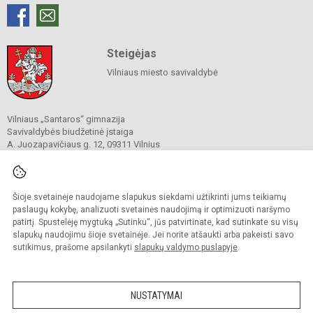
Steigėjas
Vilniaus miesto savivaldybė
Vilniaus „Santaros“ gimnazija
Savivaldybės biudžetinė įstaiga
A. Juozapavičiaus g. 12, 09311 Vilnius
Tel./ faks.
+37052727841
El. p.
rastine@santaros.vilnius.lm.lt
Duomenys kaupiami ir saugomi
Juridinių asmenų registre
Šioje svetainėje naudojame slapukus siekdami užtikrinti jums teikiamų
Įmonės kodas 304089960
paslaugų kokybę, analizuoti svetainės naudojimą ir optimizuoti naršymo
patirtį. Spustelėję mygtuką „Sutinku“, jūs patvirtinate, kad sutinkate su visų
slapukų naudojimu šioje svetainėje. Jei norite atšaukti arba pakeisti savo
sutikimus, prašome apsilankyti
slapukų valdymo puslapyje
.
© 2021. Vilniaus „Santaros“ gimnazija. Visos teisės saugomos.
Kopijuoti turinį be raštiško gimnazijos sutikimo griežtai draudžiama.
NUSTATYMAI
Prieinamumo paraiška
Slapukų politika