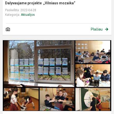
Dalyvaujame projekte „Vilniaus mozaika“
Paskelbta: 2022-04-28
Kategorija:
Aktualijos
Plačiau
"
p
–
Ž