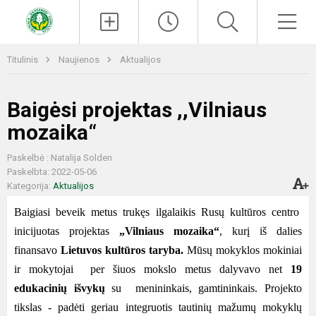
Paieška
Men
Titulinis
Naujienos
Aktualijos
Baigėsi projektas ,,Vilniaus
mozaika“
Paskelbė : Natalija Solden
Paskelbta: 2022-05-06
Kategorija:
Aktualijos
Baigiasi beveik metus trukęs ilgalaikis Rusų kultūros centro
inicijuotas projektas
„Vilniaus mozaika“
, kurį iš dalies
finansavo
Lietuvos kultūros taryba.
Mūsų mokyklos mokiniai
ir mokytojai per šiuos mokslo metus dalyvavo net
19
edukacinių išvykų
su menininkais, gamtininkais. Projekto
tikslas - padėti geriau integruotis tautinių mažumų mokyklų