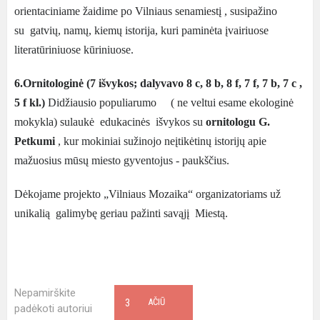
orientaciniame žaidime po Vilniaus senamiestį , susipažino
su gatvių, namų, kiemų istorija, kuri paminėta įvairiuose
literatūriniuose kūriniuose.
6.Ornitologinė (7 išvykos; dalyvavo 8 c, 8 b, 8 f, 7 f, 7 b, 7 c ,
5 f kl.)
Didžiausio populiarumo ( ne veltui esame ekologinė
mokykla) sulaukė edukacinės išvykos su
ornitologu G.
Petkumi
, kur mokiniai sužinojo neįtikėtinų istorijų apie
mažuosius mūsų miesto gyventojus - paukščius.
Dėkojame projekto „Vilniaus Mozaika“ organizatoriams už
unikalią galimybę geriau pažinti savąjį Miestą.
Nepamirškite
3
AČIŪ
padėkoti autoriui