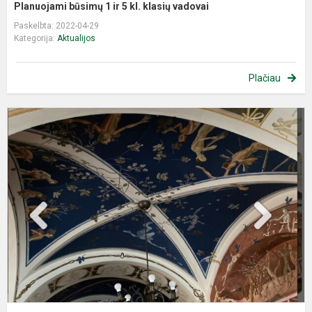
Planuojami būsimų 1 ir 5 kl. klasių vadovai
Paskelbta: 2022-04-29
Kategorija:
Aktualijos
Plačiau
D
p
,
m