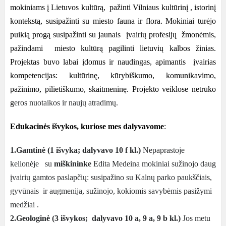
mokiniams į Lietuvos kultūrą, pažinti Vilniaus kultūrinį , istorinį
kontekstą, susipažinti su miesto fauna ir flora. Mokiniai turėjo
puikią progą susipažinti su jaunais įvairių profesijų žmonėmis,
pažindami miesto kultūrą pagilinti lietuvių kalbos žinias.
Projektas buvo labai įdomus ir naudingas, apimantis įvairias
kompetencijas: kultūrinę, kūrybiškumo, komunikavimo,
pažinimo, pilietiškumo, skaitmeninę. Projekto veiklose netrūko
g
eros nuotaikos ir naujų atradimų.
Edukacinės išvykos, kuriose mes dalyvavome
:
1.Gamtinė (1 išvyka; dalyvavo 10 f kl.)
Nepaprastoje
kelionėje su
miškininke
Edita Medeina mokiniai sužinojo daug
įvairių gamtos paslapčių: susipažino su Kalnų parko paukščiais,
gyvūnais ir augmenija, sužinojo, kokiomis savybėmis pasižymi
medžiai .
2.Geologinė (3 išvykos; dalyvavo 10 a, 9 a, 9 b kl.)
Jos metu