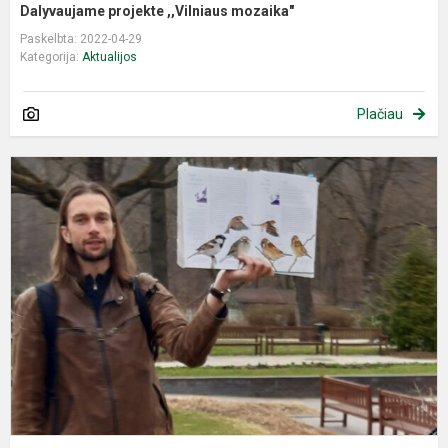
Dalyvaujame projekte ,,Vilniaus mozaika"
Paskelbta: 2022-04-29
Kategorija:
Aktualijos
Plačiau
D
p
„
m