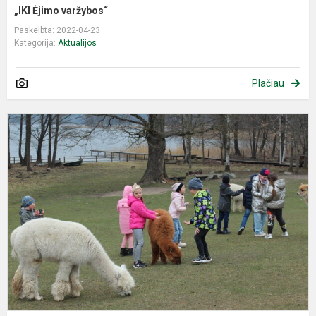
„IKI Ėjimo varžybos“
Paskelbta: 2022-04-23
Kategorija:
Aktualijos
Plačiau
E
p
a
ū