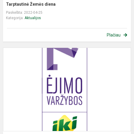
Tarptautinė Žemės diena
Paskelbta: 2022-04-25
Kategorija:
Aktualijos
Plačiau
„
Ė
v