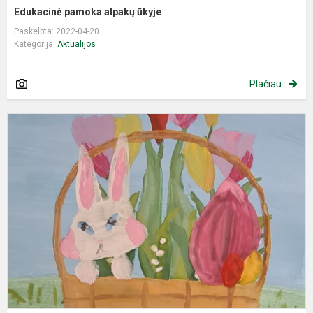
Edukacinė pamoka alpakų ūkyje
Paskelbta: 2022-04-20
Kategorija:
Aktualijos
Plačiau
S
š
V