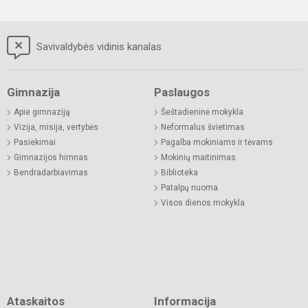
Savivaldybės vidinis kanalas
Gimnazija
Paslaugos
Apie gimnaziją
Šeštadieninė mokykla
Vizija, misija, vertybės
Neformalus švietimas
Pasiekimai
Pagalba mokiniams ir tėvams
Gimnazijos himnas
Mokinių maitinimas
Bendradarbiavimas
Biblioteka
Patalpų nuoma
Visos dienos mokykla
Ataskaitos
Informacija