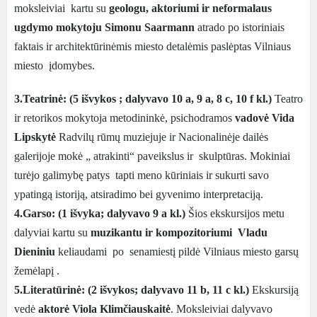
moksleiviai kartu su
geologu, aktoriumi ir neformalaus
ugdymo mokytoju Simonu Saarmann
atrado po istoriniais
faktais ir architektūrinėmis miesto detalėmis paslėptas Vilniaus
miesto įdomybes.
3.Teatrinė: (5 išvykos ; dalyvavo 10 a, 9 a, 8 c, 10 f kl.)
Teatro
ir retorikos mokytoja metodininkė, psichodramos
vadovė Vida
Lipskytė
Radvilų rūmų muziejuje ir Nacionalinėje dailės
galerijoje mokė „ atrakinti“ paveikslus ir skulptūras. Mokiniai
turėjo galimybę patys tapti meno kūriniais ir sukurti savo
ypatingą istoriją, atsiradimo bei gyvenimo interpretaciją.
4.Garso: (1 išvyka; dalyvavo 9 a kl.)
Šios ekskursijos metu
dalyviai kartu su
muzikantu ir kompozitoriumi Vladu
Dieniniu
keliaudami po senamiestį pildė Vilniaus miesto garsų
žemėlapį .
5.Literatūrinė: (2 išvykos; dalyvavo 11 b, 11 c kl.)
Ekskursiją
vedė
aktorė Viola Klimčiauskaitė
. Moksleiviai dalyvavo