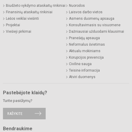
Biudžeto vykdymo ataskaitų rinkiniai
Nuorodos
Finansinių ataskaitų rinkiniai
Laisvos darbo vietos
Lėšos veiklai viešinti
Asmens duomenų apsauga
Projektai
Konsultavimasis su visuomene
Viešieji pirkimai
Dažniausiai užduodami klausimai
Pranešėjų apsauga
Neformalus švietimas
Aktualu mokiniams
Korupcijos prevencija
Civilinė sauga
Teisinė informacija
Atviri duomenys
Pastebėjote klaidų?
Turite pasiūlymų?
RAŠYKITE
Bendraukime