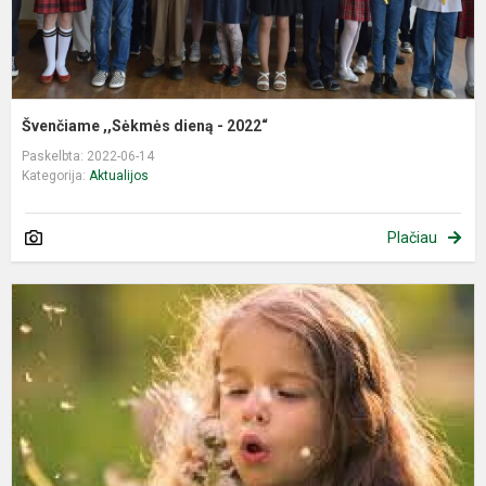
Švenčiame ,,Sėkmės dieną - 2022“
Paskelbta: 2022-06-14
Kategorija:
Aktualijos
Plačiau
M
k
m
V
„
g