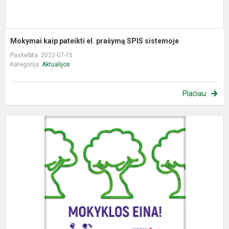
Mokymai kaip pateikti el. prašymą SPIS sistemoje
Paskelbta: 2022-07-15
Kategorija:
Aktualijos
Plačiau
N
d
–
E
m