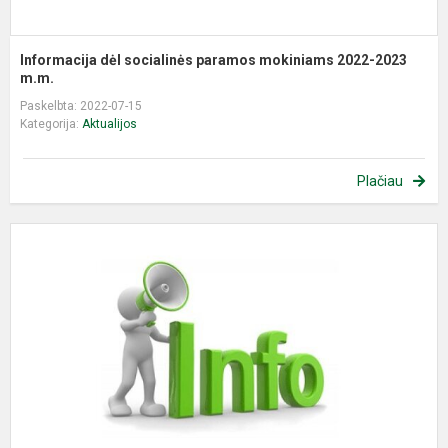
Informacija dėl socialinės paramos mokiniams 2022-2023
m.m.
Paskelbta: 2022-07-15
Kategorija:
Aktualijos
Plačiau
M
k
p
el
p
S
s