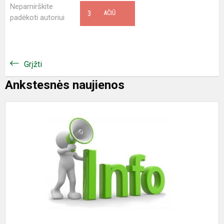
Nepamirškite
3
AČIŪ
padėkoti autoriui
Grįžti
Ankstesnės naujienos
K
p
k
2
2
m