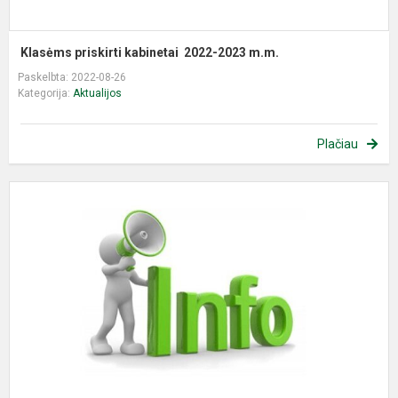
Klasėms priskirti kabinetai 2022-2023 m.m.
Paskelbta: 2022-08-26
Kategorija:
Aktualijos
Plačiau
I
d
s
p
m
2
2
m