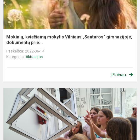
Mokinių, kviečiamų mokytis Vilniaus „Santaros“ gimnazijoje,
dokumentų priė...
Paskelbta: 2022-06-14
Kategorija:
Aktualijos
Plačiau
I
m