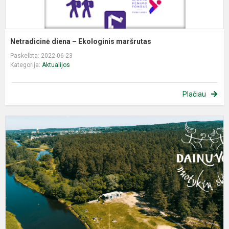
Netradicinė diena – Ekologinis maršrutas
Paskelbta: 2022-06-23
Kategorija:
Aktualijos
Plačiau
K
į
A