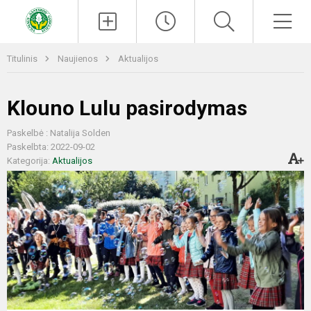
Paieška
Men
Titulinis
Naujienos
Aktualijos
Klouno Lulu pasirodymas
Paskelbė : Natalija Solden
Paskelbta: 2022-09-02
Kategorija:
Aktualijos