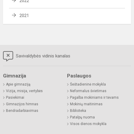
2022
2021
Savivaldybės vidinis kanalas
Gimnazija
Paslaugos
Apie gimnaziją
Šeštadieninė mokykla
Vizija, misija, vertybės
Neformalus švietimas
Pasiekimai
Pagalba mokiniams ir tėvams
Gimnazijos himnas
Mokinių maitinimas
Bendradarbiavimas
Biblioteka
Patalpų nuoma
Visos dienos mokykla