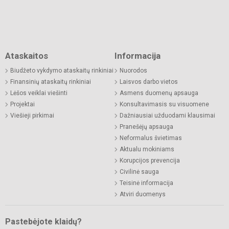
Ataskaitos
Informacija
Biudžeto vykdymo ataskaitų rinkiniai
Nuorodos
Finansinių ataskaitų rinkiniai
Laisvos darbo vietos
Lėšos veiklai viešinti
Asmens duomenų apsauga
Projektai
Konsultavimasis su visuomene
Viešieji pirkimai
Dažniausiai užduodami klausimai
Pranešėjų apsauga
Neformalus švietimas
Aktualu mokiniams
Korupcijos prevencija
Civilinė sauga
Teisinė informacija
Atviri duomenys
Pastebėjote klaidų?