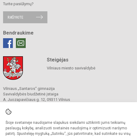
Turite pasiūlymų?
RAŠYKITE
Bendraukime
Steigėjas
Vilniaus miesto savivaldybė
Vilniaus „Santaros“ gimnazija
Savivaldybės biudžetinė įstaiga
A. Juozapavičiaus g. 12, 09311 Vilnius
Tel./ faks.
+37052727841
El. p.
rastine@santaros.vilnius.lm.lt
Duomenys kaupiami ir saugomi
Juridinių asmenų registre
Šioje svetainėje naudojame slapukus siekdami užtikrinti jums teikiamų
Įmonės kodas 304089960
paslaugų kokybę, analizuoti svetainės naudojimą ir optimizuoti naršymo
patirtį. Spustelėję mygtuką „Sutinku“, jūs patvirtinate, kad sutinkate su visų