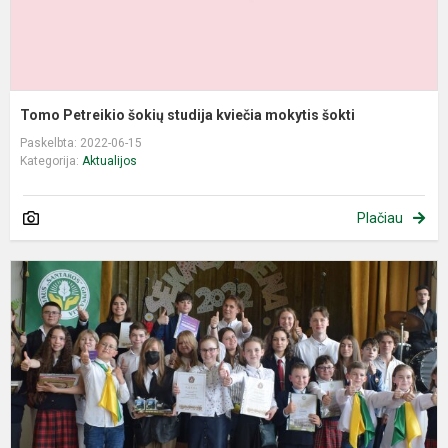
Tomo Petreikio šokių studija kviečia mokytis šokti
Paskelbta: 2022-06-15
Kategorija:
Aktualijos
Plačiau
Š
,
d
-
2