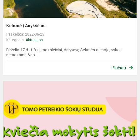
Kelionė į Anykščius
Paskelbta: 2022-06-23
Kategorija:
Aktualijos
Birželio 17 d. 1-8 kl. moksleiviai, dalyvavę Sėkmės dienoje, vyko į
nemokamą &nb...
Plačiau
T
P
š
s
k
m
š