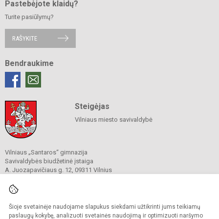
Pastebėjote klaidų?
Turite pasiūlymų?
RAŠYKITE
Bendraukime
Steigėjas
Vilniaus miesto savivaldybė
Vilniaus „Santaros“ gimnazija
Savivaldybės biudžetinė įstaiga
A. Juozapavičiaus g. 12, 09311 Vilnius
Tel./ faks.
+37052727841
El. p.
rastine@santaros.vilnius.lm.lt
Duomenys kaupiami ir saugomi
Juridinių asmenų registre
Šioje svetainėje naudojame slapukus siekdami užtikrinti jums teikiamų
Įmonės kodas 304089960
paslaugų kokybę, analizuoti svetainės naudojimą ir optimizuoti naršymo