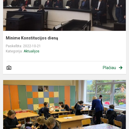
Minime Konstitucijos dieną
Paskelbta: 2022-10-21
Kategorija:
Aktualijos
Plačiau
P
-
v
b
į
ir
g