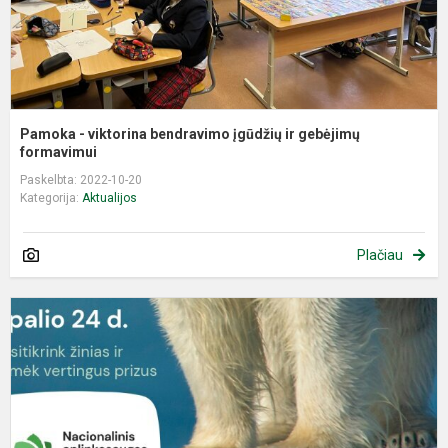
f
Pamoka - viktorina bendravimo įgūdžių ir gebėjimų
formavimui
Paskelbta: 2022-10-20
Kategorija:
Aktualijos
Plačiau
N
a
e