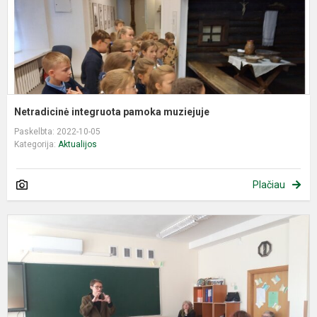
Netradicinė integruota pamoka muziejuje
Paskelbta: 2022-10-05
Kategorija:
Aktualijos
Plačiau
N
l
k
p