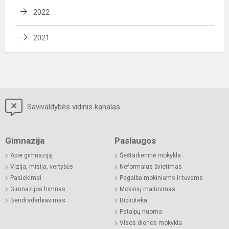
2022
2021
Savivaldybės vidinis kanalas
Gimnazija
Paslaugos
Apie gimnaziją
Šeštadieninė mokykla
Vizija, misija, vertybės
Neformalus švietimas
Pasiekimai
Pagalba mokiniams ir tėvams
Gimnazijos himnas
Mokinių maitinimas
Bendradarbiavimas
Biblioteka
Patalpų nuoma
Visos dienos mokykla