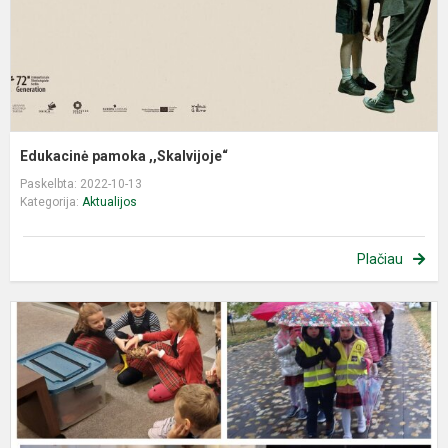
Edukacinė pamoka ,,Skalvijoje“
Paskelbta: 2022-10-13
Kategorija:
Aktualijos
Plačiau
N
i
p
m