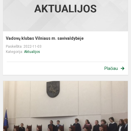
Vadovų klubas Vilniaus m. savivaldybėje
Paskelbta: 2022-11-03
Kategorija:
Aktualijos
Plačiau
M
K
d