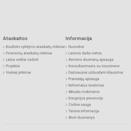
Ataskaitos
Informacija
Biudžeto vykdymo ataskaitų rinkiniai
Nuorodos
Finansinių ataskaitų rinkiniai
Laisvos darbo vietos
Lėšos veiklai viešinti
Asmens duomenų apsauga
Projektai
Konsultavimasis su visuomene
Viešieji pirkimai
Dažniausiai užduodami klausimai
Pranešėjų apsauga
Neformalus švietimas
Aktualu mokiniams
Korupcijos prevencija
Civilinė sauga
Teisinė informacija
Atviri duomenys