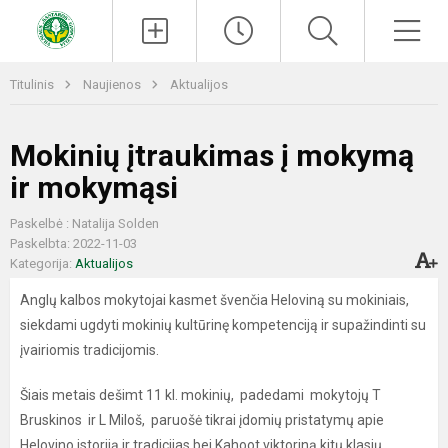
Paieška
Men
Titulinis
Naujienos
Aktualijos
Mokinių įtraukimas į mokymą
ir mokymąsi
Paskelbė : Natalija Solden
Paskelbta: 2022-11-03
Kategorija:
Aktualijos
Anglų kalbos mokytojai kasmet švenčia Heloviną su mokiniais,
siekdami ugdyti mokinių kultūrinę kompetenciją ir supažindinti su
įvairiomis tradicijomis.
Šiais metais dešimt 11 kl. mokinių, padedami mokytojų T
Bruskinos ir L Miloš, paruošė tikrai įdomių pristatymų apie
Helovino istoriją ir tradicijas bei Kahoot viktoriną kitų klasių