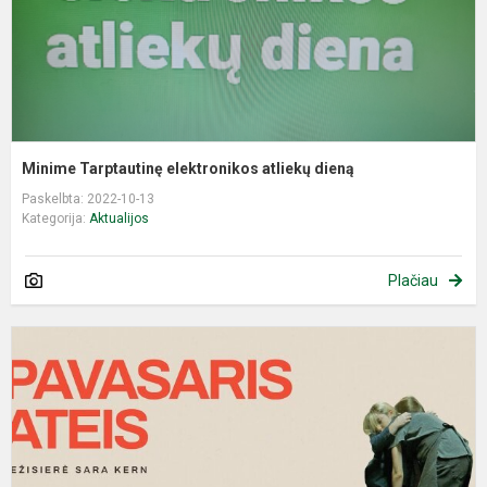
Minime Tarptautinę elektronikos atliekų dieną
Paskelbta: 2022-10-13
Kategorija:
Aktualijos
Plačiau
E
p
,