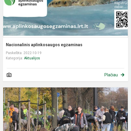
Nacionalinis aplinkosaugos egzaminas
Paskelbta: 2022-10-19
Kategorija:
Aktualijos
Plačiau
R
s
t
2