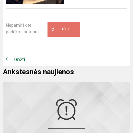
Nepamirškite
2
AČIŪ
padėkoti autoriui
Grįžti
Ankstesnės naujienos
V
k
V
m
s