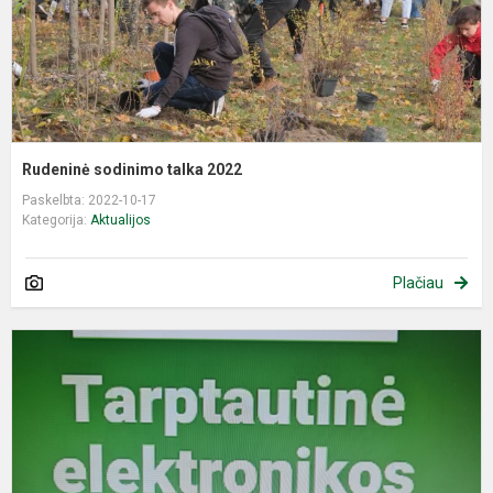
Rudeninė sodinimo talka 2022
Paskelbta: 2022-10-17
Kategorija:
Aktualijos
Plačiau
M
T
e
a
d