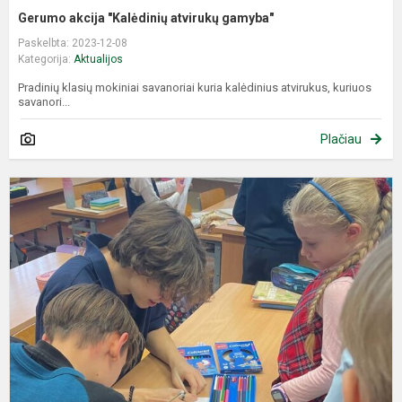
Gerumo akcija "Kalėdinių atvirukų gamyba"
Paskelbta: 2023-12-08
Kategorija:
Aktualijos
Pradinių klasių mokiniai savanoriai kuria kalėdinius atvirukus, kuriuos
savanori...
Plačiau
S
s
,