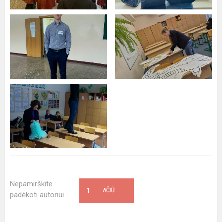
Nepamirškite
1
AČIŪ
padėkoti autoriui