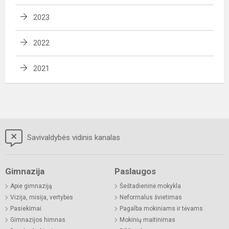
2023
2022
2021
Savivaldybės vidinis kanalas
Gimnazija
Paslaugos
Apie gimnaziją
Šeštadieninė mokykla
Vizija, misija, vertybės
Neformalus švietimas
Pasiekimai
Pagalba mokiniams ir tėvams
Gimnazijos himnas
Mokinių maitinimas