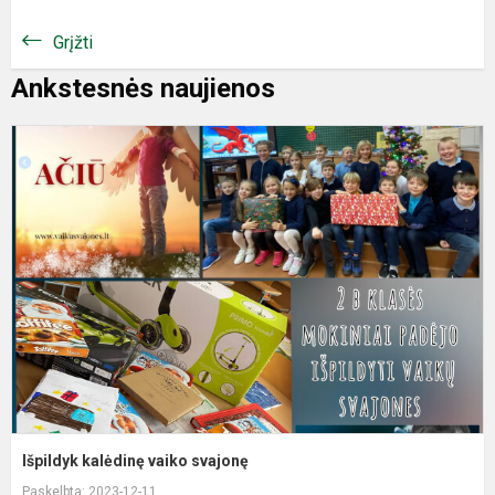
Grįžti
Ankstesnės naujienos
I
k
v
s
Išpildyk kalėdinę vaiko svajonę
Paskelbta: 2023-12-11