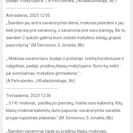
padėjo mokytojams.’’( A.Petrušenka, J.Khaladzinskaja, IIIc )
--------------------------------
Antradienis, 2023 12 05
,,Šiandien jau antra savanorystės diena, mokiniai patenkini ir jau
kiek pripratę prie savanorių, o savanoriai prie savo pareigų. Be to,
šiandien 2 aukšte galima buvo stebėti mokyklos šokėjų grupės
pasirodymą." (M.Semionov, S.Jonaitis, IIIb)
,, Mokiniai savanoriavo, budėjo ir prižiūrėjo tvarką koridoriuose ir
valgykloje, padėjo pradinių klasių mokytojams. Buvo ką veikti -
juk švenčiamas mokyklos gimtadienis.’’ -
(A.Petrušenko, J.Khaladzinskaja, IIIc)
-----------------------------------
Trečiadienis, 2023 12 06
,, 5 f kl. mokiniai, pasilikę po pamokų, tvarkė savo kabinetą. Kitų
klasių mokiniai kabinetų duris papuošė savanorystės savaitės
progai nupieštais plakatais." (M. Semionov, S.Jonaitis, IIIb)
,,Šiandien savanoriai žaidė su pradinių klasių mokiniais,