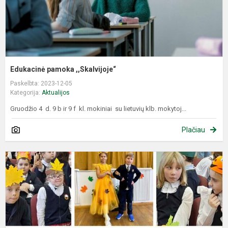
Edukacinė pamoka ,,Skalvijoje“
Paskelbta: 2023-12-05
Kategorija:
Aktualijos
Gruodžio 4 d. 9 b ir 9 f kl. mokiniai su lietuvių klb. mokytoj...
Plačiau
R
š