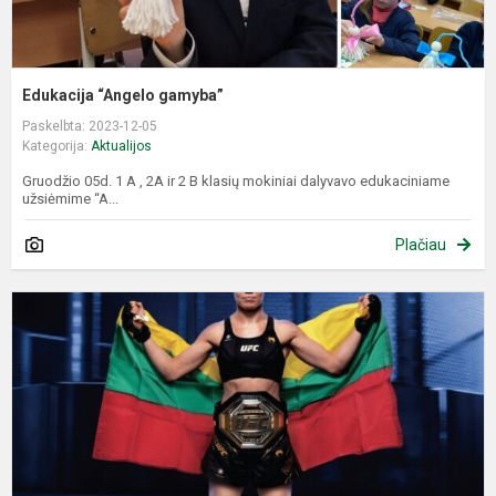
Edukacija “Angelo gamyba”
Paskelbta: 2023-12-05
Kategorija:
Aktualijos
Gruodžio 05d. 1 A , 2A ir 2 B klasių mokiniai dalyvavo edukaciniame
užsiėmime “A...
Plačiau
E
p
,