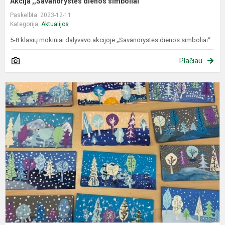
Akcija ,,Savanorystės dienos simboliai‘‘
Paskelbta: 2023-12-11
Kategorija:
Aktualijos
5-8 klasių mokiniai dalyvavo akcijoje „Savanorystės dienos simboliai‘‘.
Plačiau
G
a
"
a
g