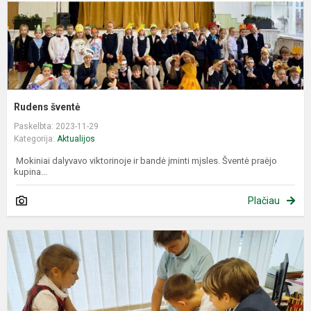
Rudens šventė
Paskelbta: 2023-11-29
Kategorija:
Aktualijos
Mokiniai dalyvavo viktorinoje ir bandė įminti mįsles. Šventė praėjo
kupina...
Plačiau
P
„
d
a
a