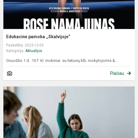
Edukacinė pamoka ,,Skalvijoje“
Paskelbta: 2023-12-05
Kategorija:
Aktualijos
Gruodžio 1 d. 10 f kl. mokiniai su lietuvių klb. mokytojomis &...
Plačiau
E
p
,