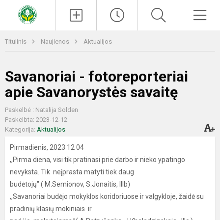
Paieška
Men
Titulinis
Naujienos
Aktualijos
Savanoriai - fotoreporteriai
apie Savanorystės savaitę
Paskelbė : Natalija Solden
Paskelbta: 2023-12-12
Kategorija:
Aktualijos
Pirmadienis, 2023 12 04
,,Pirma diena, visi tik pratinasi prie darbo ir nieko ypatingo
nevyksta. Tik neįprasta matyti tiek daug
budėtojų" ( M.Semionov, S.Jonaitis, IIIb)
,,Savanoriai budėjo mokyklos koridoriuose ir valgykloje, žaidė su
pradinių klasių mokiniais ir