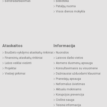
Bendradarbiavimas
Biblioteka
Patalpų nuoma
Visos dienos mokykla
Ataskaitos
Informacija
Biudžeto vykdymo ataskaitų rinkiniai
Nuorodos
Finansinių ataskaitų rinkiniai
Laisvos darbo vietos
Lėšos veiklai viešinti
Asmens duomenų apsauga
Projektai
Konsultavimasis su visuomene
Viešieji pirkimai
Dažniausiai užduodami klausimai
Pranešėjų apsauga
Neformalus švietimas
Aktualu mokiniams
Korupcijos prevencija
Civilinė sauga
Teisinė informacija