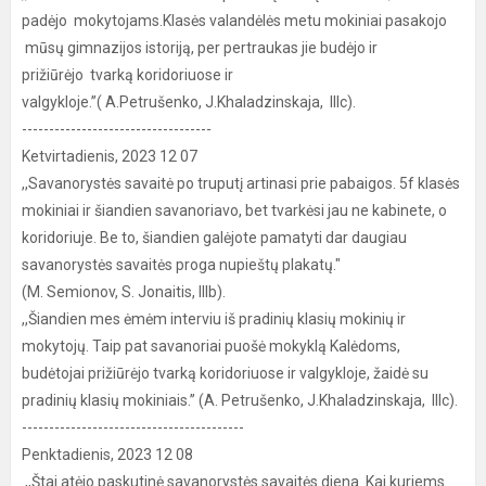
padėjo mokytojams.Klasės valandėlės metu mokiniai pasakojo
mūsų gimnazijos istoriją, per pertraukas jie budėjo ir
prižiūrėjo tvarką koridoriuose ir
valgykloje.’’( A.Petrušenko, J.Khaladzinskaja, IIIc).
-----------------------------------
Ketvirtadienis, 2023 12 07
,,Savanorystės savaitė po truputį artinasi prie pabaigos. 5f klasės
mokiniai ir šiandien savanoriavo, bet tvarkėsi jau ne kabinete, o
koridoriuje. Be to, šiandien galėjote pamatyti dar daugiau
savanorystės savaitės proga nupieštų plakatų."
(M. Semionov, S. Jonaitis, IIIb).
,,Šiandien mes ėmėm interviu iš pradinių klasių mokinių ir
mokytojų. Taip pat savanoriai puošė mokyklą Kalėdoms,
budėtojai prižiūrėjo tvarką koridoriuose ir valgykloje, žaidė su
pradinių klasių mokiniais.’’ (A. Petrušenko, J.Khaladzinskaja, IIIc).
-----------------------------------------
Penktadienis, 2023 12 08
,,Štai atėjo paskutinė savanorystės savaitės diena. Kai kuriems