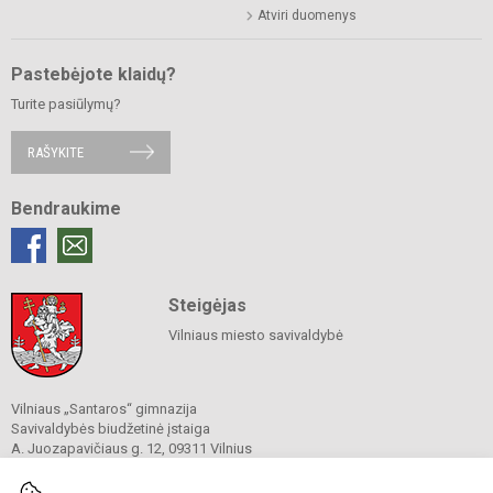
Atviri duomenys
Pastebėjote klaidų?
Turite pasiūlymų?
RAŠYKITE
Bendraukime
Steigėjas
Vilniaus miesto savivaldybė
Vilniaus „Santaros“ gimnazija
Savivaldybės biudžetinė įstaiga
A. Juozapavičiaus g. 12, 09311 Vilnius
Tel./ faks.
+37052727841
El. p.
rastine@santaros.vilnius.lm.lt