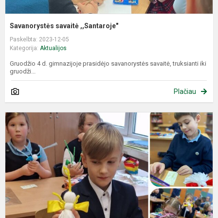
Savanorystės savaitė ,,Santaroje"
Paskelbta: 2023-12-05
Kategorija:
Aktualijos
Gruodžio 4 d. gimnazijoje prasidėjo savanorystės savaitė, truksianti iki
gruodži...
Plačiau
E
“
g