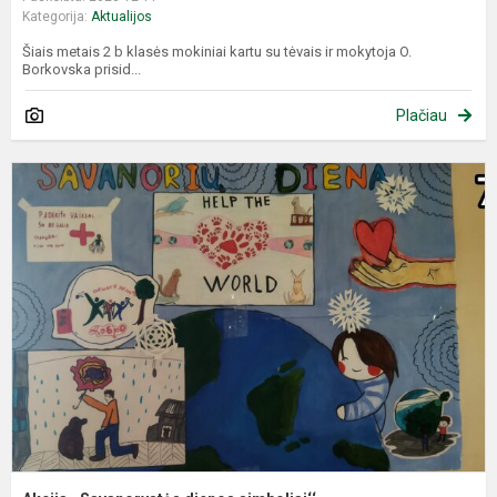
Kategorija:
Aktualijos
Šiais metais 2 b klasės mokiniai kartu su tėvais ir mokytoja O.
Borkovska prisid...
Plačiau
A
,
d
s