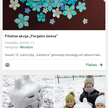
Pilietinė akcija „Pergalės šviesa“
Paskelbta: 2024-01-12
Kategorija:
Aktualijos
Sausio 12 -osios rytą „Santaros“ gimnazija žuvusiųjų už Lietuvos lais...
Plačiau
I
d
ir
f
u
p