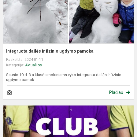
Integruota dailės ir fizinio ugdymo pamoka
Paskelbta: 2024-01-11
Kategorija:
Aktualijos
Sausio 10 d. 3 a klasės mokiniams vyko integruota dailės ir fizinio
ugdymo pamok...
Plačiau
E
p
,
k