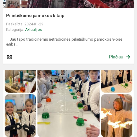
Pilietiškumo pamokos kitaip
Paskelbta: 2024-01-29
Kategorija:
Aktualijos
Jau tapo tradicinėmis netradicinės pilietiškumo pamokos 9-ose
&nbs...
Plačiau
M
t
a
p