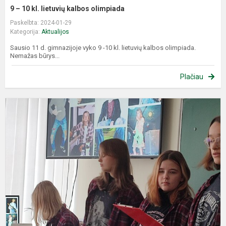
9 – 10 kl. lietuvių kalbos olimpiada
Paskelbta: 2024-01-29
Kategorija:
Aktualijos
Sausio 11 d. gimnazijoje vyko 9 -10 kl. lietuvių kalbos olimpiada.
Nemažas būrys...
Plačiau
P
p
k