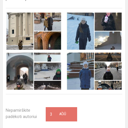
Nepamirškite
3
AČIŪ
padėkoti autoriui