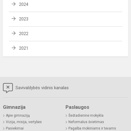
2024
2023
2022
2021
Savivaldybės vidinis kanalas
Gimnazija
Paslaugos
Apie gimnaziją
Šeštadieninė mokykla
Vizija, misija, vertybės
Neformalus švietimas
Pasiekimai
Pagalba mokiniams ir tėvams