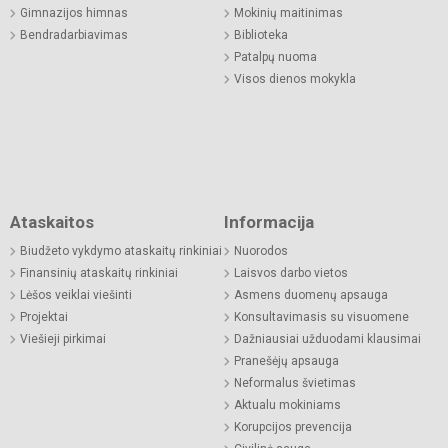
Gimnazijos himnas
Mokinių maitinimas
Bendradarbiavimas
Biblioteka
Patalpų nuoma
Visos dienos mokykla
Ataskaitos
Informacija
Biudžeto vykdymo ataskaitų rinkiniai
Nuorodos
Finansinių ataskaitų rinkiniai
Laisvos darbo vietos
Lėšos veiklai viešinti
Asmens duomenų apsauga
Projektai
Konsultavimasis su visuomene
Viešieji pirkimai
Dažniausiai užduodami klausimai
Pranešėjų apsauga
Neformalus švietimas
Aktualu mokiniams
Korupcijos prevencija