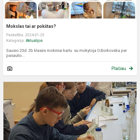
Mokslas tai ar pokštas?
Paskelbta: 2024-01-25
Kategorija:
Aktualijos
Sausio 23d. 2b klasės mokiniai kartu su mokytoja O.Borkovska per
pasaulio...
Plačiau
L
d
C
ir
g
f