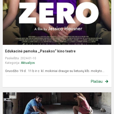
t
Edukacinė pamoka ,,Pasakos“ kino teatre
Paskelbta: 2024-01-10
Kategorija:
Aktualijos
Gruodžio 19 d. 11 b ir c kl. mokiniai drauge su lietuvių klb. mokyto...
Plačiau
E
p
,