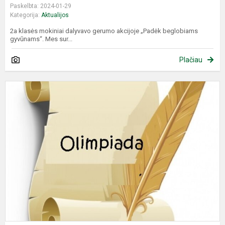
Paskelbta: 2024-01-29
Kategorija:
Aktualijos
2a klasės mokiniai dalyvavo gerumo akcijoje „Padėk beglobiams
gyvūnams“. Mes sur...
Plačiau
9
–
1
kl
l
k
o