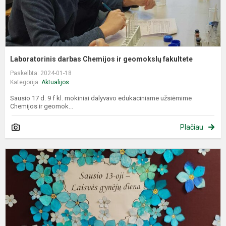
Laboratorinis darbas Chemijos ir geomokslų fakultete
Paskelbta: 2024-01-18
Kategorija:
Aktualijos
Sausio 17 d. 9 f kl. mokiniai dalyvavo edukaciniame užsiėmime
Chemijos ir geomok...
Plačiau
P
a
„
š