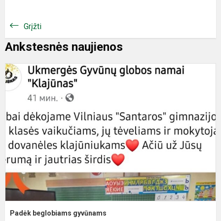
Grįžti
Ankstesnės naujienos
P
b
g
Padėk beglobiams gyvūnams