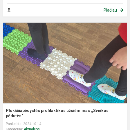
Plačiau
P
p
u
,
p
Plokščiapėdystės profilaktikos užsiėmimas ,,Sveikos
pėdutės"
Paskelbta: 2024-10-14
Kategorija:
Aktualijos