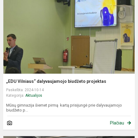
d
b
p
„EDU Vilniaus“ dalyvaujamojo biudžeto projektas
Paskelbta: 2024-10-14
Kategorija:
Aktualijos
Mūsų gimnazija šiemet pirmą kartą prisijungė prie dalyvaujamojo
biudžeto p...
Plačiau