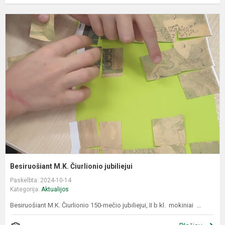
B
M
Č
j
Besiruošiant M.K. Čiurlionio jubiliejui
Paskelbta: 2024-10-14
Kategorija:
Aktualijos
Besiruošiant M.K. Čiurlionio 150-mečio jubiliejui, II b kl. mokiniai ...