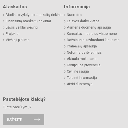
Ataskaitos
Informacija
Biudžeto vykdymo ataskaitų rinkiniai
Nuorodos
Finansinių ataskaitų rinkiniai
Laisvos darbo vietos
Lėšos veiklai viešinti
Asmens duomenų apsauga
Projektai
Konsultavimasis su visuomene
Viešieji pirkimai
Dažniausiai užduodami klausimai
Pranešėjų apsauga
Neformalus švietimas
Aktualu mokiniams
Korupcijos prevencija
Civilinė sauga
Teisinė informacija
Atviri duomenys
Pastebėjote klaidų?
Turite pasiūlymų?
RAŠYKITE