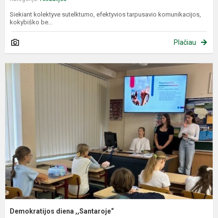
Siekiant kolektyve sutelktumo, efektyvios tarpusavio komunikacijos,
kokybiško be...
Plačiau
D
d
,
Demokratijos diena ,,Santaroje“