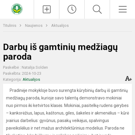
Paieška
Men
Titulinis
Naujienos
Aktualijos
Darbų iš gamtinių medžiagų
paroda
Paskelbė : Natalija Solden
Paskelbta: 2024-10-23
Kategorija:
Aktualijos
Pradinėje mokykloje buvo surengta kūrybinių darbų iš gamtinių
medžiagų paroda, kurioje savo talentą demonstravo mokiniai
nuo pirmos iki ketvirtos klasės. Mokiniai, pasitelkę rudens gėrybes
– kankorėžius, lapus, kaštonus, giles, šakeles ir akmenėlius – kūrė
įvairius darbelius: gyvūnus, pasakų veikėjus, spalvingus
paveikslėlius ir net mažus architektūrinius modelius. Paroda ne