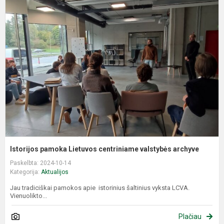
I
p
L
c
v
a
Istorijos pamoka Lietuvos centriniame valstybės archyve
Paskelbta: 2024-10-14
Kategorija:
Aktualijos
Jau tradiciškai pamokos apie istorinius šaltinius vyksta LCVA.
Vienuolikto...
Plačiau