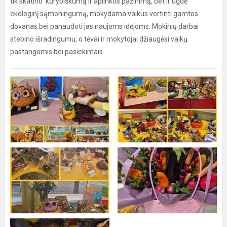
tik skatino kūrybiškumą ir aplinkos pažinimą, bet ir ugdė
ekologinį sąmoningumą, mokydama vaikus vertinti gamtos
dovanas bei panaudoti jas naujoms idėjoms. Mokinių darbai
stebino išradingumu, o tėvai ir mokytojai džiaugėsi vaikų
pastangomis bei pasiekimais.