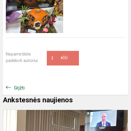
Nepamirškite
3
AČIŪ
padėkoti autoriui
Grįžti
Ankstesnės naujienos
,
k
ir