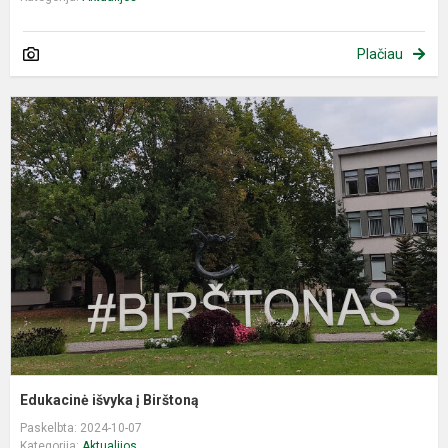
Plačiau
E
i
į
B
Edukacinė išvyka į Birštoną
Paskelbta: 2024-10-07
Kategorija:
Aktualijos