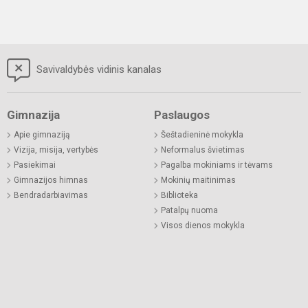
Savivaldybės vidinis kanalas
Gimnazija
Paslaugos
Apie gimnaziją
Šeštadieninė mokykla
Vizija, misija, vertybės
Neformalus švietimas
Pasiekimai
Pagalba mokiniams ir tėvams
Gimnazijos himnas
Mokinių maitinimas
Bendradarbiavimas
Biblioteka
Patalpų nuoma
Visos dienos mokykla