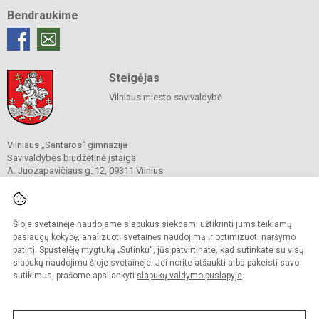
Bendraukime
Steigėjas
Vilniaus miesto savivaldybė
Vilniaus „Santaros“ gimnazija
Savivaldybės biudžetinė įstaiga
A. Juozapavičiaus g. 12, 09311 Vilnius
Tel./ faks.
+37052727841
El. p.
rastine@santaros.vilnius.lm.lt
Duomenys kaupiami ir saugomi
Juridinių asmenų registre
Šioje svetainėje naudojame slapukus siekdami užtikrinti jums teikiamų
Įmonės kodas 304089960
paslaugų kokybę, analizuoti svetainės naudojimą ir optimizuoti naršymo
patirtį. Spustelėję mygtuką „Sutinku“, jūs patvirtinate, kad sutinkate su visų
slapukų naudojimu šioje svetainėje. Jei norite atšaukti arba pakeisti savo
sutikimus, prašome apsilankyti
slapukų valdymo puslapyje
.
© 2021. Vilniaus „Santaros“ gimnazija. Visos teisės saugomos.
Kopijuoti turinį be raštiško gimnazijos sutikimo griežtai draudžiama.