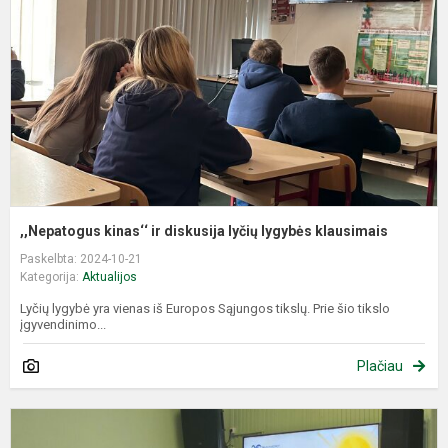
d
l
l
k
,,Nepatogus kinas‘‘ ir diskusija lyčių lygybės klausimais
Paskelbta: 2024-10-21
Kategorija:
Aktualijos
Lyčių lygybė yra vienas iš Europos Sąjungos tikslų. Prie šio tikslo
įgyvendinimo...
Plačiau
„
V