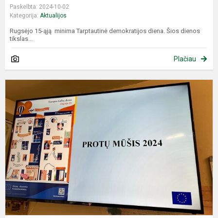
Paskelbta: 2024-10-02
Kategorija:
Aktualijos
Rugsėjo 15-ąją minima Tarptautinė demokratijos diena. Šios dienos
tikslas...
Plačiau
P
s
E
k
d