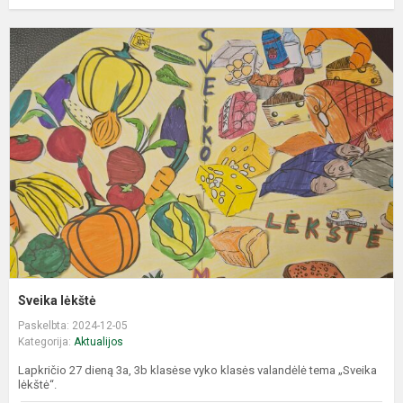
S
l
Sveika lėkštė
Paskelbta: 2024-12-05
Kategorija:
Aktualijos
Lapkričio 27 dieną 3a, 3b klasėse vyko klasės valandėlė tema „Sveika
lėkštė“.