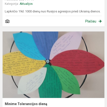
Kategorija:
Aktualijos
Lapkričio 19d. 1000 dienų nuo Rusijos agresijos prieš Ukrainą dienos.
Plačiau
M
T
d
Minime Tolerancijos dieną