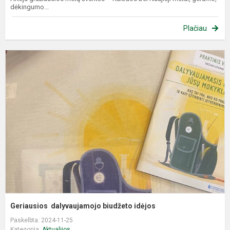
dėkingumo...
Plačiau
G
d
b
i
Geriausios dalyvaujamojo biudžeto idėjos
Paskelbta: 2024-11-25
Kategorija:
Aktualijos