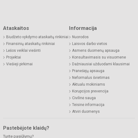
Ataskaitos
Informacija
Biudžeto vykdymo ataskaitų rinkiniai
Nuorodos
Finansinių ataskaitų rinkiniai
Laisvos darbo vietos
Lėšos veiklai viešinti
Asmens duomenų apsauga
Projektai
Konsultavimasis su visuomene
Viešieji pirkimai
Dažniausiai užduodami klausimai
Pranešėjų apsauga
Neformalus švietimas
Aktualu mokiniams
Korupcijos prevencija
Civilinė sauga
Teisinė informacija
Atviri duomenys
Pastebėjote klaidų?
Turite pasiūlymų?