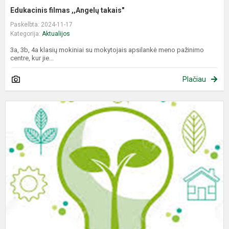
Edukacinis filmas ,,Angelų takais"
Paskelbta: 2024-11-17
Kategorija:
Aktualijos
3a, 3b, 4a klasių mokiniai su mokytojais apsilankė meno pažinimo
centre, kur jie...
Plačiau
L
1
-
oj
-
T
e
t
d