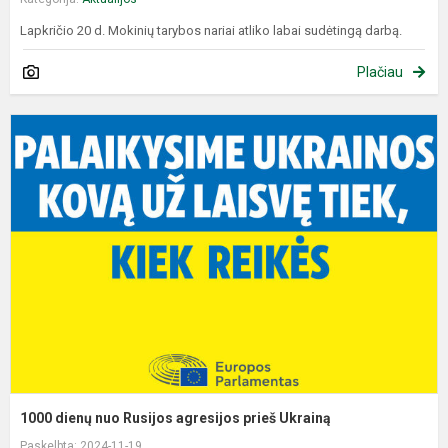
Lapkričio 20 d. Mokinių tarybos nariai atliko labai sudėtingą darbą.
Plačiau
1
d
n
R
a
p
U
1000 dienų nuo Rusijos agresijos prieš Ukrainą
Paskelbta: 2024-11-19