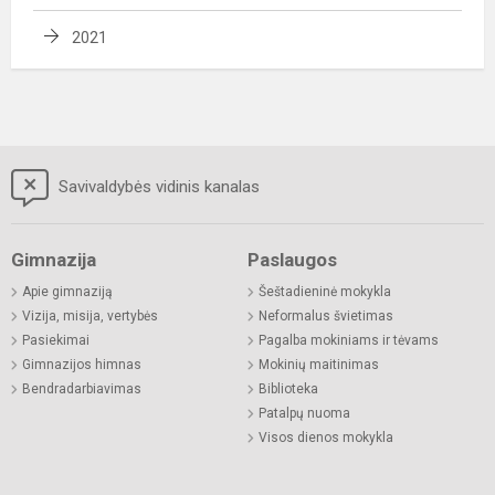
2021
Savivaldybės vidinis kanalas
Gimnazija
Paslaugos
Apie gimnaziją
Šeštadieninė mokykla
Vizija, misija, vertybės
Neformalus švietimas
Pasiekimai
Pagalba mokiniams ir tėvams
Gimnazijos himnas
Mokinių maitinimas
Bendradarbiavimas
Biblioteka
Patalpų nuoma
Visos dienos mokykla