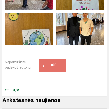
Nepamirškite
2
AČIŪ
padėkoti autoriui
Grįžti
Ankstesnės naujienos