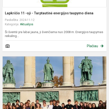
Lapkričio 11 -oji - Tarptautinė energijos taupymo diena
Paskelbta: 2024-11-12
Kategorija:
Aktualijos
Ši šventė yra labai jauna, ji švenčiama nuo 2008 m. Energijos taupymas
reikaling...
Plačiau
E
k
į
B