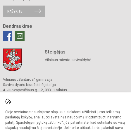
RAŠYKITE
Bendraukime
Steigėjas
Vilniaus miesto savivaldybė
Vilniaus „Santaros“ gimnazija
Savivaldybės biudžetinė įstaiga
A. Juozapavičiaus g. 12, 09311 Vilnius
Tel./ faks.
+37052727841
El. p.
rastine@santaros.vilnius.lm.lt
Duomenys kaupiami ir saugomi
Juridinių asmenų registre
Šioje svetainėje naudojame slapukus siekdami užtikrinti jums teikiamų
Įmonės kodas 304089960
paslaugų kokybę, analizuoti svetainės naudojimą ir optimizuoti naršymo
patirtį. Spustelėję mygtuką „Sutinku“, jūs patvirtinate, kad sutinkate su visų
slapukų naudojimu šioje svetainėje. Jei norite atšaukti arba pakeisti savo