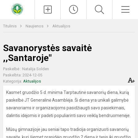
Paieška
Men
Titulinis
Naujienos
Aktualijos
Savanorystės savaitė
,,Santaroje"
Paskelbė : Natalija Solden
Paskelbta: 2024-12-05
Kategorija:
Aktualijos
Kasmet gruodžio 5 d. minima Tarptautinė savanorių diena, kurią
paskelbė JT Generalinė Asamblėja. Ši diena yra unikali galimybė
savanoriams ir organizacijoms pasidžiaugti savo pasiekimais,
dalintis idėjomis ir padėti populiarinti savo veiklą bendruomenėje.
Mūsų gimnazijoje jau seniai tapo tradicija organizuoti savanorių
savaitę, kuri šiemet prasidėjo gruodžio 2 dieną ir tęsis iki gruodžio