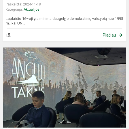
Paskelbta: 2024-11-18
Kategorija:
Aktualijos
Lapkričio 16–oji yra minima daugelyje demokratinių valstybių nuo 1995
m., kai UN...
Plačiau
E
f
,
t