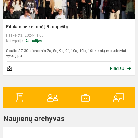
Edukacinė kelionė į Budapeštą
Paskelbta: 2024-11-03
Kategorija:
Aktualijos
Spalio 27-30 dienomis 7a, 8c, 9c, 9f, 10a, 10b, 10f klasių moksleiviai
vyko į pa...
Plačiau
Naujienų archyvas