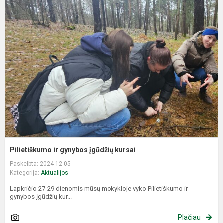
P
ir
g
į
k
Pilietiškumo ir gynybos įgūdžių kursai
Paskelbta: 2024-12-05
Kategorija:
Aktualijos
Lapkričio 27-29 dienomis mūsų mokykloje vyko Pilietiškumo ir
gynybos įgūdžių kur...
Plačiau