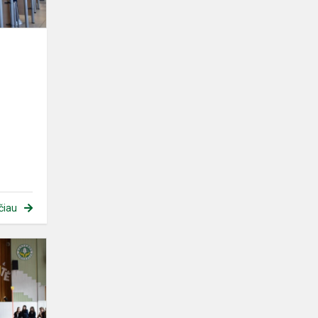
čiau
Šokio
šventė
,,Santaroje“