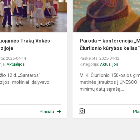
gimnazijoje
uojamės Trakų Vokės
Paroda – konferencija „M
zijoje
Čiurlionio kūrybos kelias“
ta: 2025-04-14
Paskelbta: 2025-04-12
ija:
Aktualijos
Kategorija:
Aktualijos
žio 12 d. ,,Santaros“
M. K. Čiurlionio 150-osios g
ijos mokiniai dalyvavo
metinės įtrauktos į UNESCO
.
minimų datų sąrašą....
Plačiau
Pla