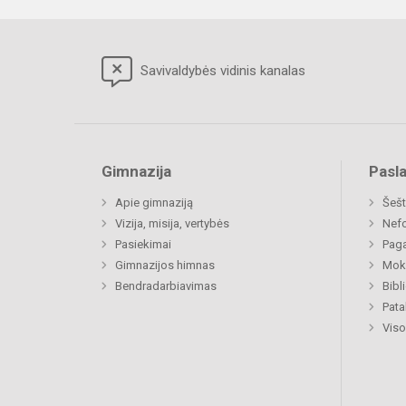
Savivaldybės vidinis kanalas
Gimnazija
Pasl
Apie gimnaziją
Šešt
Vizija, misija, vertybės
Nefo
Pasiekimai
Paga
Gimnazijos himnas
Moki
Bendradarbiavimas
Bibl
Pat
Viso