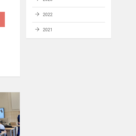
2022
2021
Edukacinė
diena
,,Muziejų
diena“