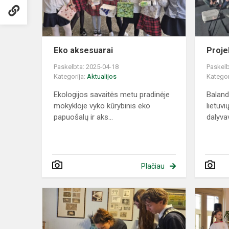
Eko aksesuarai
Proje
Paskelbta: 2025-04-18
Paskelb
Kategorija:
Aktualijos
Kategor
Ekologijos sаvaitės metu prаdinėje
Balandž
mokykloje vyko kūrybinis eko
lietuv
papuošalų ir aks...
dalyvav
Plačiau
Edukacinė
pamoka
,,Meilė,