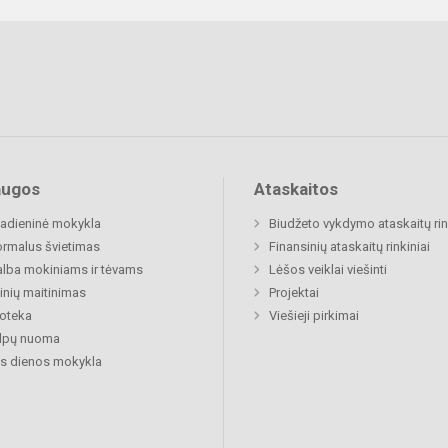
augos
Ataskaitos
adieninė mokykla
Biudžeto vykdymo ataskaitų rin
rmalus švietimas
Finansinių ataskaitų rinkiniai
lba mokiniams ir tėvams
Lėšos veiklai viešinti
nių maitinimas
Projektai
ioteka
Viešieji pirkimai
alpų nuoma
s dienos mokykla