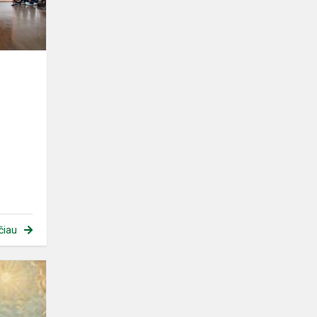
čiau
Paroda
–
konferencija