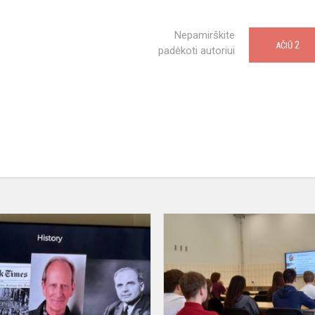
Nepamirškite
2
AČIŪ
padėkoti autoriui
„Žemės
diena“
–
puiki
tema
anglų