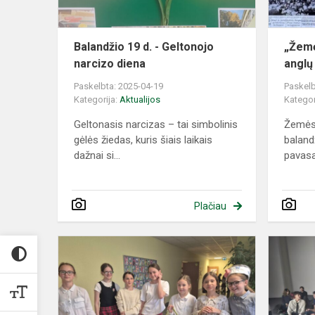
diena
Balandžio 19 d. - Geltonojo
„Žemė
narcizo diena
anglų
Paskelbta: 2025-04-19
Paskelb
Kategorija:
Aktualijos
Kategor
Geltonasis narcizas – tai simbolinis
Žemės
gėlės žiedas, kuris šiais laikais
baland
dažnai si...
pavasa
Plačiau
Eko
aksesuarai