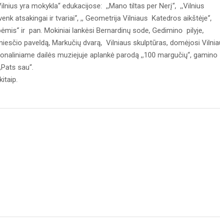
ilnius yra mokykla“ edukacijose: ,,Mano tiltas per Nerį“, ,,Vilnius
nk atsakingai ir tvariai“, ,, Geometrija Vilniaus Katedros aikštėje“,
pėmis“ ir pan. Mokiniai lankėsi Bernardinų sode, Gedimino pilyje,
amiesčio paveldą, Markučių dvarą, Vilniaus skulptūras, domėjosi Vilni
acionaliniame dailės muziejuje aplankė parodą ,,100 margučių“, gamino
,,Pats sau“.
kitaip.