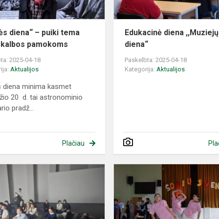
kalbos
pamokoms
s diena“ – puiki tema
Edukacinė diena ,,Muziejų
 kalbos pamokoms
diena“
ta: 2025-04-18
Paskelbta: 2025-04-18
ija:
Aktualijos
Kategorija:
Aktualijos
 diena minima kasmet
žio 20 d. tai astronominio
rio pradž...
Plačiau
Pla
Projektas
,,Dideli
maži
ekranai"