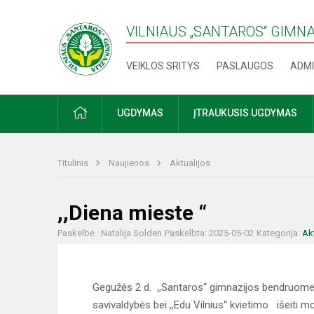
VILNIAUS „SANTAROS“ GIMN
VEIKLOS SRITYS
PASLAUGOS
ADMI
PRADŽIA
UGDYMAS
ĮTRAUKUSIS UGDYMAS
Titulinis
Naujienos
Aktualijos
,,Diena mieste “
Paskelbė : Natalija Solden
Paskelbta: 2025-05-02
Kategorija:
Ak
Gegužės 2 d. ,,Santaros“ gimnazijos bendruomenė 
savivaldybės bei ,,Edu Vilnius“ kvietimo išeiti m