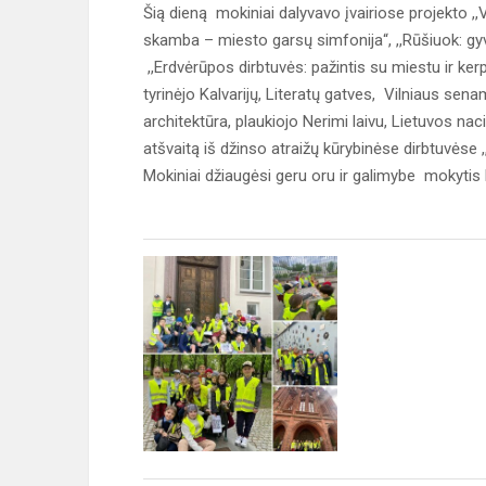
Šią dieną mokiniai dalyvavo įvairiose projekto ,,V
skamba – miesto garsų simfonija“, ,,Rūšiuok: gyve
,,Erdvėrūpos dirbtuvės: pažintis su miestu ir ker
tyrinėjo Kalvarijų, Literatų gatves, Vilniaus sen
architektūra, plaukiojo Nerimi laivu, Lietuvos n
atšvaitą iš džinso atraižų kūrybinėse dirbtuvėse 
Mokiniai džiaugėsi geru oru ir galimybe mokytis 