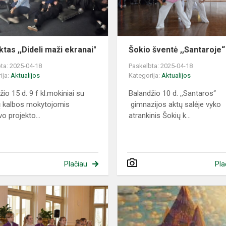
ktas ,,Dideli maži ekranai"
Šokio šventė ,,Santaroje“
ta: 2025-04-18
Paskelbta: 2025-04-18
ija:
Aktualijos
Kategorija:
Aktualijos
io 15 d. 9 f kl.mokiniai su
Balandžio 10 d. ,,Santaros“
ių kalbos mokytojomis
gimnazijos aktų salėje vyko
o projekto...
atrankinis Šokių k...
Plačiau
Pla
Svečiuojamės
Trakų
Vokės