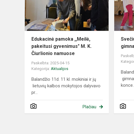
pakeitusi
gyvenimus"
M.
K.
Čiurli...
Edukacinė pamoka ,,Meilė,
Sveči
pakeitusi gyvenimus" M. K.
gimna
Čiurlionio namuose
Paskelb
Kategor
Paskelbta: 2025-04-15
Kategorija:
Aktualijos
Baland
gimnaz
Balandžio 11d. 11 kl. mokiniai ir jų
konce..
lietuvių kalbos mokytojos dalyvavo
pr...
Plačiau