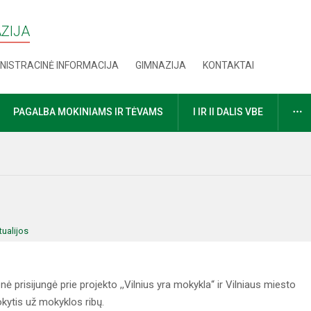
AZIJA
NISTRACINĖ INFORMACIJA
GIMNAZIJA
KONTAKTAI
D
PAGALBA MOKINIAMS IR TĖVAMS
I IR II DALIS VBE
tualijos
prisijungė prie projekto ,,Vilnius yra mokykla“ ir Vilniaus miesto
okytis už mokyklos ribų.