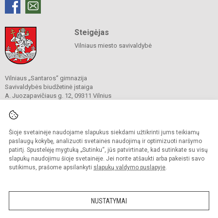
Steigėjas
Vilniaus miesto savivaldybė
Vilniaus „Santaros“ gimnazija
Savivaldybės biudžetinė įstaiga
A. Juozapavičiaus g. 12, 09311 Vilnius
Tel./ faks.
+37052727841
El. p.
rastine@santaros.vilnius.lm.lt
Duomenys kaupiami ir saugomi
Juridinių asmenų registre
Šioje svetainėje naudojame slapukus siekdami užtikrinti jums teikiamų
Įmonės kodas 304089960
paslaugų kokybę, analizuoti svetainės naudojimą ir optimizuoti naršymo
patirtį. Spustelėję mygtuką „Sutinku“, jūs patvirtinate, kad sutinkate su visų
slapukų naudojimu šioje svetainėje. Jei norite atšaukti arba pakeisti savo
sutikimus, prašome apsilankyti
slapukų valdymo puslapyje
.
© 2021. Vilniaus „Santaros“ gimnazija. Visos teisės saugomos.
Kopijuoti turinį be raštiško gimnazijos sutikimo griežtai draudžiama.
NUSTATYMAI
Prieinamumo paraiška
Slapukų politika