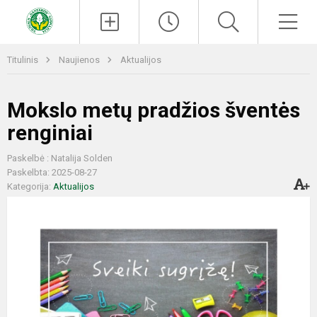
Paieška
Men
Titulinis
Naujienos
Aktualijos
Mokslo metų pradžios šventės
renginiai
Paskelbė : Natalija Solden
Paskelbta: 2025-08-27
Kategorija:
Aktualijos