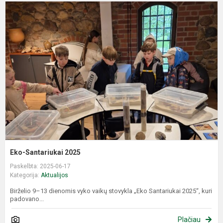
E
S
2
Eko-Santariukai 2025
Paskelbta: 2025-06-17
Kategorija:
Aktualijos
Birželio 9–13 dienomis vyko vaikų stovykla „Eko Santariukai 2025“, kuri
padovano...
Plačiau