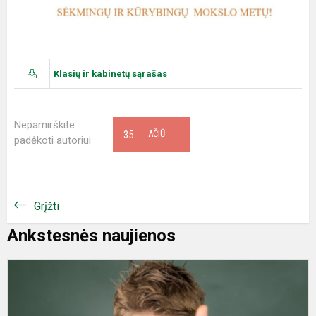
Klasių ir kabinetų sąrašas
Nepamirškite
35
AČIŪ
padėkoti autoriui
Grįžti
Ankstesnės naujienos
I
p
e