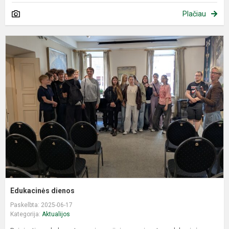
Plačiau
E
d
Edukacinės dienos
Paskelbta: 2025-06-17
Kategorija:
Aktualijos