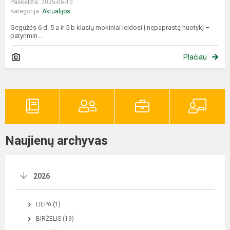
Paskelbta: 2025-06-10
Kategorija:
Aktualijos
Gegužės 6 d. 5 a ir 5 b klasių mokiniai leidosi į nepaprastą nuotykį –
patyrimin...
Plačiau
Naujienų archyvas
2026
LIEPA (1)
BIRŽELIS (19)