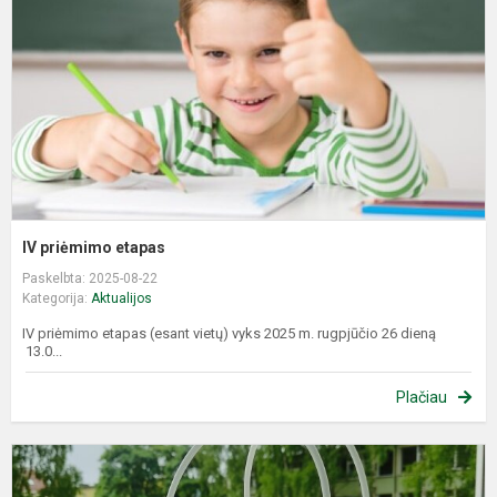
IV priėmimo etapas
Paskelbta: 2025-08-22
Kategorija:
Aktualijos
IV priėmimo etapas (esant vietų) vyks 2025 m. rugpjūčio 26 dieną
13.0...
Plačiau
M
m