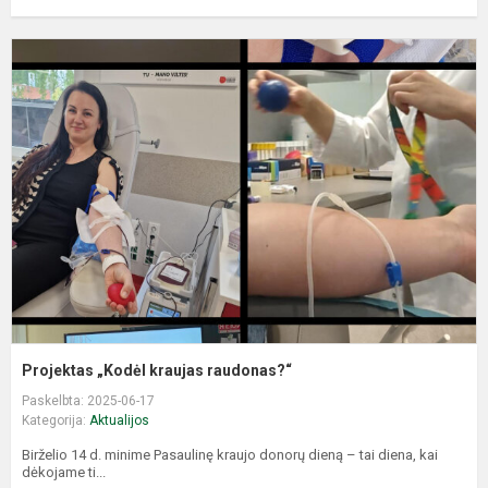
P
„
k
r
Projektas „Kodėl kraujas raudonas?“
Paskelbta: 2025-06-17
Kategorija:
Aktualijos
Birželio 14 d. minime Pasaulinę kraujo donorų dieną – tai diena, kai
dėkojame ti...