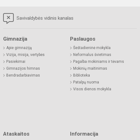
Savivaldybės vidinis kanalas
Gimnazija
Paslaugos
Apie gimnaziją
Šeštadieninė mokykla
Vizija, misija, vertybės
Neformalus švietimas
Pasiekimai
Pagalba mokiniams ir tėvams
Gimnazijos himnas
Mokinių maitinimas
Bendradarbiavimas
Biblioteka
Patalpų nuoma
Visos dienos mokykla
Ataskaitos
Informacija