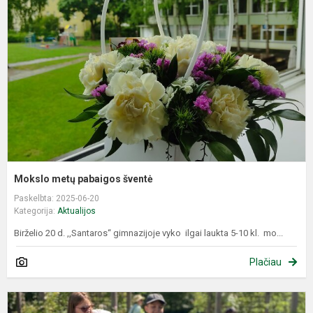
p
š
Mokslo metų pabaigos šventė
Paskelbta: 2025-06-20
Kategorija:
Aktualijos
Birželio 20 d. ,,Santaros“ gimnazijoje vyko ilgai laukta 5-10 kl. mo...
Plačiau
V