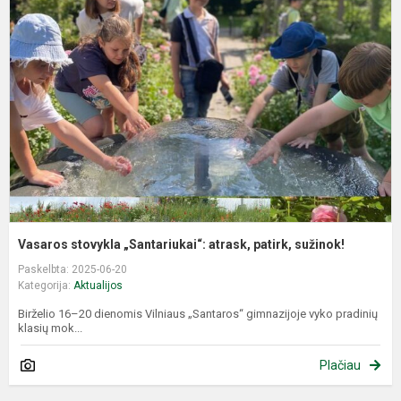
s
„
a
p
s
Vasaros stovykla „Santariukai“: atrask, patirk, sužinok!
Paskelbta: 2025-06-20
Kategorija:
Aktualijos
Birželio 16–20 dienomis Vilniaus „Santaros“ gimnazijoje vyko pradinių
klasių mok...
Plačiau