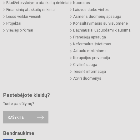
Biudžeto vykdymo ataskaitų rinkiniai
Nuorodos
Finansinių ataskaitų rinkiniai
Laisvos darbo vietos
Lėšos veiklai viešinti
Asmens duomenų apsauga
Projektai
Konsultavimasis su visuomene
Viešieji pirkimai
Dažniausiai užduodami klausimai
Pranešėjų apsauga
Neformalus švietimas
Aktualu mokiniams
Korupcijos prevencija
Civilinė sauga
Teisinė informacija
Atviri duomenys
Pastebėjote klaidų?
Turite pasiūlymų?
RAŠYKITE
Bendraukime