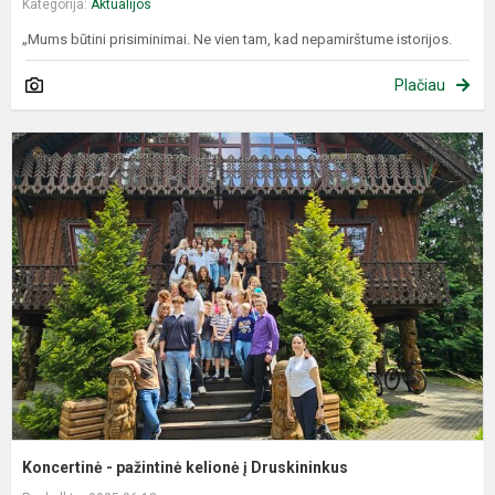
Kategorija:
Aktualijos
„Mums būtini prisiminimai. Ne vien tam, kad nepamirštume istorijos.
Plačiau
K
-
p
k
į
D
Koncertinė - pažintinė kelionė į Druskininkus