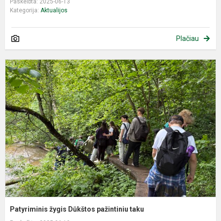
Paskelbta: 2025-06-13
Kategorija:
Aktualijos
Plačiau
P
ž
D
p
t
Patyriminis žygis Dūkštos pažintiniu taku