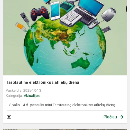
e
a
d
Tarptautinė elektronikos atliekų diena
Paskelbta: 2025-10-13
Kategorija:
Aktualijos
Spalio 14 d. pasaulis mini Tarptautinę elektronikos atliekų dieną....
Plačiau