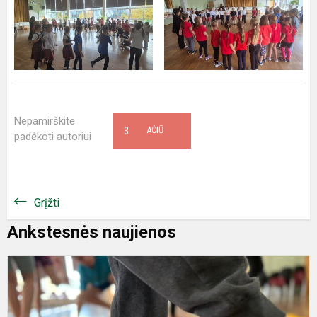
Nepamirškite
3
AČIŪ
padėkoti autoriui
Grįžti
Ankstesnės naujienos
,
p