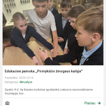
E
p
,
ž
k
Edukacinė pamoka ,,Pirmykščio žmogaus kailyje"
Paskelbta: 2025-10-10
Kategorija:
Aktualijos
Spalio 9 d. 4a klasės mokiniai apsilankė Lietuvos nacionaliniame
muziejuje, kur...
Plačiau