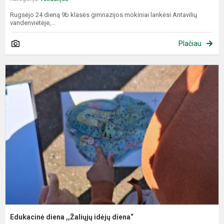
Rugsėjo 24 dieną 9b klasės gimnazijos mokiniai lankėsi Antavilių
vandenvietėje,...
Plačiau
E
d
,
i
d
Edukacinė diena ,,Žaliųjų idėjų diena“