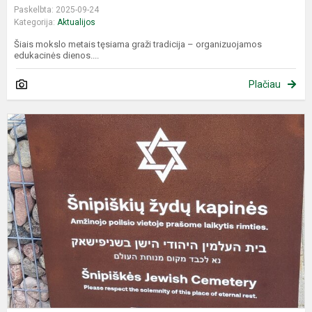
Paskelbta: 2025-09-24
Kategorija:
Aktualijos
Šiais mokslo metais tęsiama graži tradicija – organizuojamos
edukacinės dienos....
Plačiau
L
ž
g
a
a
d