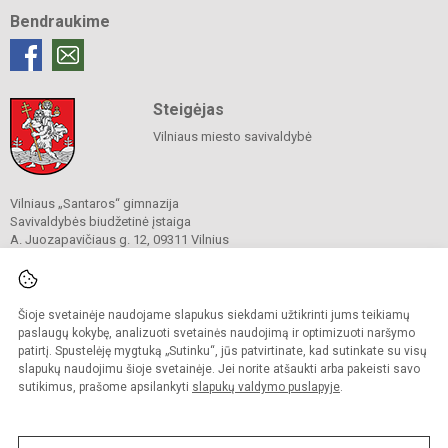
Bendraukime
Steigėjas
Vilniaus miesto savivaldybė
Vilniaus „Santaros“ gimnazija
Savivaldybės biudžetinė įstaiga
A. Juozapavičiaus g. 12, 09311 Vilnius
Tel./ faks.
+37052727841
El. p.
rastine@santaros.vilnius.lm.lt
Duomenys kaupiami ir saugomi
Juridinių asmenų registre
Šioje svetainėje naudojame slapukus siekdami užtikrinti jums teikiamų
Įmonės kodas 304089960
paslaugų kokybę, analizuoti svetainės naudojimą ir optimizuoti naršymo
patirtį. Spustelėję mygtuką „Sutinku“, jūs patvirtinate, kad sutinkate su visų
slapukų naudojimu šioje svetainėje. Jei norite atšaukti arba pakeisti savo
sutikimus, prašome apsilankyti
slapukų valdymo puslapyje
.
© 2021. Vilniaus „Santaros“ gimnazija. Visos teisės saugomos.
Kopijuoti turinį be raštiško gimnazijos sutikimo griežtai draudžiama.