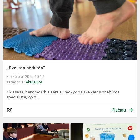
,,Sveikos pėdutės"
Paskelbta: 2025-10-17
Kategorija:
Aktualijos
4 klasėse, bendradarbiaujant su mokyklos sveikatos priežiūros
specialiste, vyko...
Plačiau
E
p