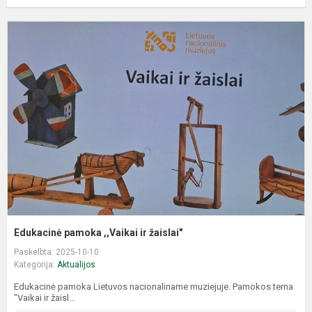
E
p
,
ir
ž
Edukacinė pamoka ,,Vaikai ir žaislai"
Paskelbta: 2025-10-10
Kategorija:
Aktualijos
Edukacinė pamoka Lietuvos nacionaliname muziejuje. Pamokos tema
"Vaikai ir žaisl...