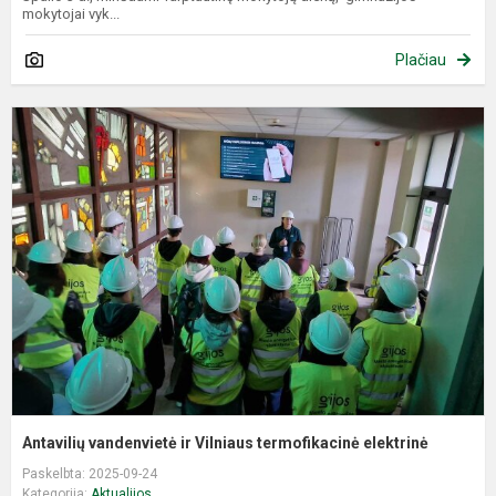
mokytojai vyk...
Plačiau
A
v
ir
V
t
e
Antavilių vandenvietė ir Vilniaus termofikacinė elektrinė
Paskelbta: 2025-09-24
Kategorija:
Aktualijos