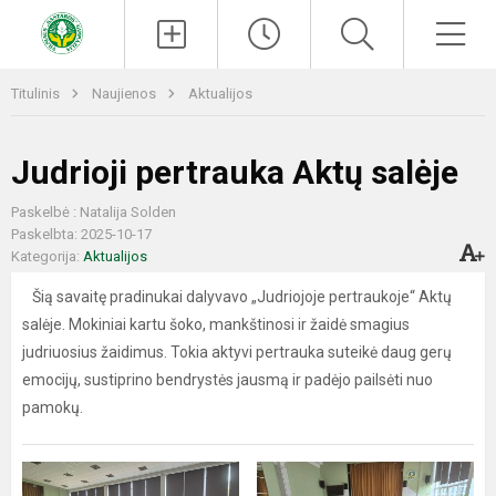
Paieška
Men
Titulinis
Naujienos
Aktualijos
Judrioji pertrauka Aktų salėje
Paskelbė : Natalija Solden
Paskelbta: 2025-10-17
Kategorija:
Aktualijos
Šią savaitę pradinukai dalyvavo „Judriojoje pertraukoje“ Aktų
salėje. Mokiniai kartu šoko, mankštinosi ir žaidė smagius
judriuosius žaidimus. Tokia aktyvi pertrauka suteikė daug gerų
emocijų, sustiprino bendrystės jausmą ir padėjo pailsėti nuo
pamokų.