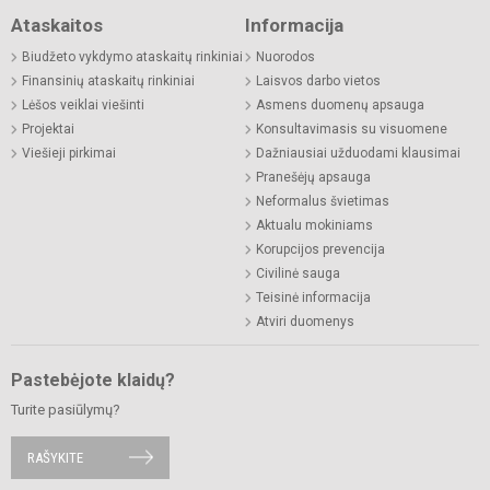
Ataskaitos
Informacija
Biudžeto vykdymo ataskaitų rinkiniai
Nuorodos
Finansinių ataskaitų rinkiniai
Laisvos darbo vietos
Lėšos veiklai viešinti
Asmens duomenų apsauga
Projektai
Konsultavimasis su visuomene
Viešieji pirkimai
Dažniausiai užduodami klausimai
Pranešėjų apsauga
Neformalus švietimas
Aktualu mokiniams
Korupcijos prevencija
Civilinė sauga
Teisinė informacija
Atviri duomenys
Pastebėjote klaidų?
Turite pasiūlymų?
RAŠYKITE