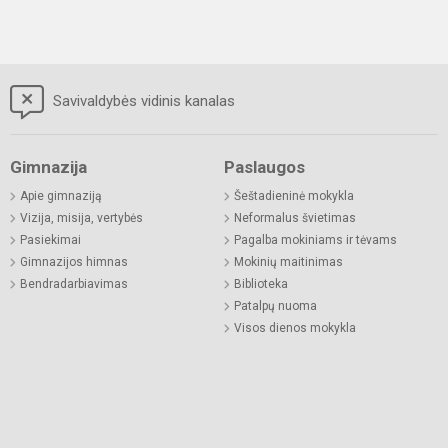
Savivaldybės vidinis kanalas
Gimnazija
Paslaugos
Apie gimnaziją
Šeštadieninė mokykla
Vizija, misija, vertybės
Neformalus švietimas
Pasiekimai
Pagalba mokiniams ir tėvams
Gimnazijos himnas
Mokinių maitinimas
Bendradarbiavimas
Biblioteka
Patalpų nuoma
Visos dienos mokykla