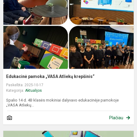
„
A
k
Edukacinė pamoka „VASA Atliekų krepšinis“
Paskelbta: 2025-10-17
Kategorija:
Aktualijos
Spalio 14 d. 4B klasės mokiniai dalyvavo edukacinėje pamokoje
„VASA Atliekų...
Plačiau
T