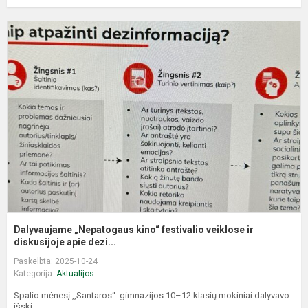
D
„
k
f
v
ir
d
Dalyvaujame „Nepatogaus kino“ festivalio veiklose ir
diskusijoje apie dezi...
Paskelbta: 2025-10-24
Kategorija:
Aktualijos
Spalio mėnesį ,,Santaros‘‘ gimnazijos 10–12 klasių mokiniai dalyvavo
išski...