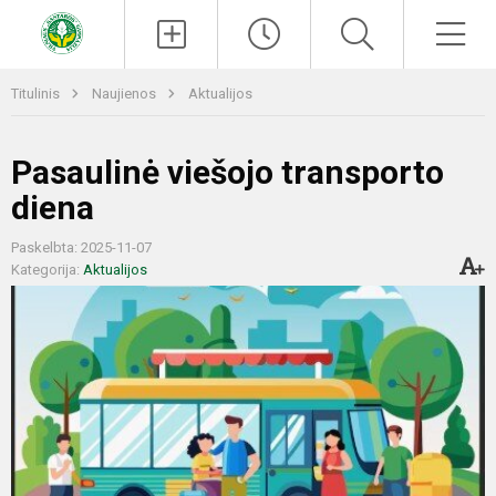
Paieška
Men
Titulinis
Naujienos
Aktualijos
Pasaulinė viešojo transporto
diena
Paskelbta: 2025-11-07
Kategorija:
Aktualijos