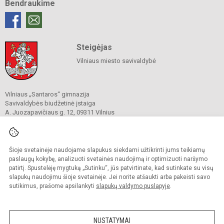
Bendraukime
Steigėjas
Vilniaus miesto savivaldybė
Vilniaus „Santaros“ gimnazija
Savivaldybės biudžetinė įstaiga
A. Juozapavičiaus g. 12, 09311 Vilnius
Tel./ faks.
+37052727841
El. p.
rastine@santaros.vilnius.lm.lt
Duomenys kaupiami ir saugomi
Juridinių asmenų registre
Šioje svetainėje naudojame slapukus siekdami užtikrinti jums teikiamų
Įmonės kodas 304089960
paslaugų kokybę, analizuoti svetainės naudojimą ir optimizuoti naršymo
patirtį. Spustelėję mygtuką „Sutinku“, jūs patvirtinate, kad sutinkate su visų
slapukų naudojimu šioje svetainėje. Jei norite atšaukti arba pakeisti savo
sutikimus, prašome apsilankyti
slapukų valdymo puslapyje
.
© 2021. Vilniaus „Santaros“ gimnazija. Visos teisės saugomos.
Kopijuoti turinį be raštiško gimnazijos sutikimo griežtai draudžiama.
NUSTATYMAI
Prieinamumo paraiška
Slapukų politika