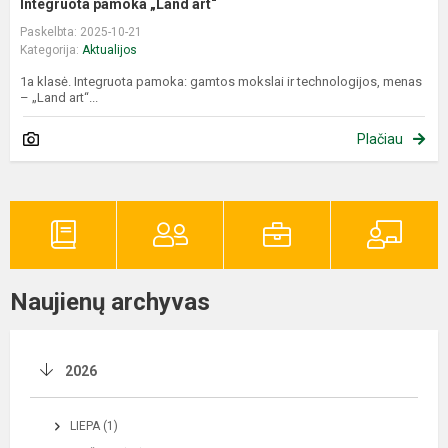
Integruota pamoka „Land art“
Paskelbta: 2025-10-21
Kategorija:
Aktualijos
1a klasė. Integruota pamoka: gamtos mokslai ir technologijos, menas
– „Land art“...
Plačiau
Naujienų archyvas
2026
LIEPA (1)