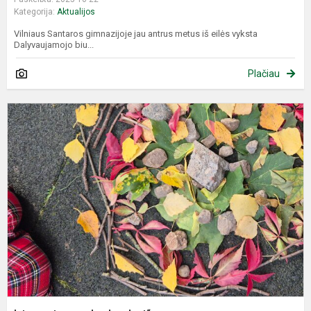
Kategorija:
Aktualijos
Vilniaus Santaros gimnazijoje jau antrus metus iš eilės vyksta
Dalyvaujamojo biu...
Plačiau
I
p
„
a