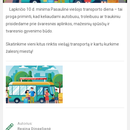
Lapkričio 10 d. minima Pasaulinė viešojo transporto diena – tai
proga priminti, kad keliaudami autobusu, troleibusu ar traukiniu
prisidedame prie švaresnės aplinkos, mažesnių spūsčių ir
tvaresnio gyvenimo būdo.
Skatinkime vieni kitus rinktis viešąjį transportą ir kartu kurkime
žalesnį miestą!
Autorius:
Regina Dingelienė