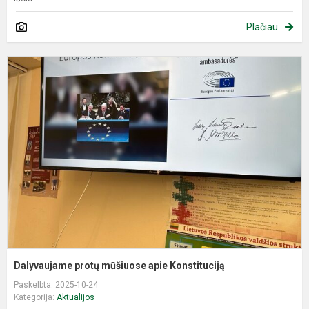
Plačiau
D
p
m
a
K
Dalyvaujame protų mūšiuose apie Konstituciją
Paskelbta: 2025-10-24
Kategorija:
Aktualijos