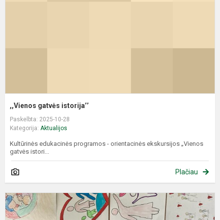
,,Vienos gatvės istorija’’
Paskelbta: 2025-10-28
Kategorija:
Aktualijos
Kultūrinės edukacinės programos - orientacinės ekskursijos „Vienos
gatvės istori...
Plačiau
,
g