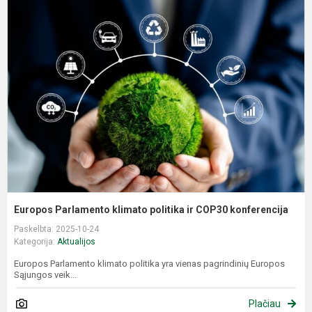
E
P
k
p
ir
C
k
Europos Parlamento klimato politika ir COP30 konferencija
Paskelbta: 2025-10-24
Kategorija:
Aktualijos
Europos Parlamento klimato politika yra vienas pagrindinių Europos
Sąjungos veik...
Plačiau