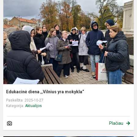
E
d
,
y
m
Edukacinė diena ,,Vilnius yra mokykla“
Paskelbta: 2025-10-27
Kategorija:
Aktualijos
Plačiau