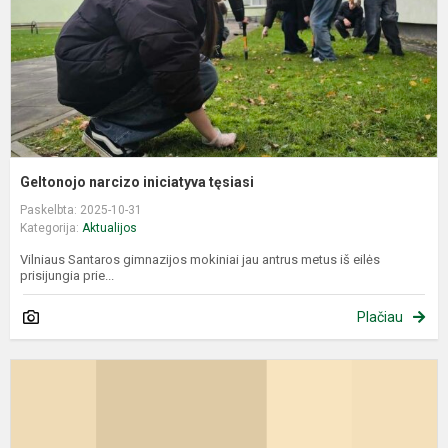
Geltonojo narcizo iniciatyva tęsiasi
Paskelbta: 2025-10-31
Kategorija:
Aktualijos
Vilniaus Santaros gimnazijos mokiniai jau antrus metus iš eilės
prisijungia prie...
Plačiau
,
g
is