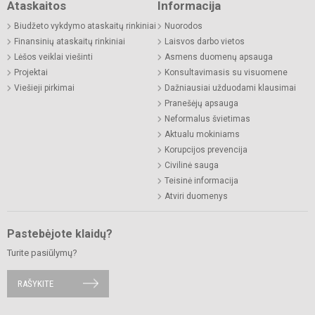
Ataskaitos
Informacija
Biudžeto vykdymo ataskaitų rinkiniai
Nuorodos
Finansinių ataskaitų rinkiniai
Laisvos darbo vietos
Lėšos veiklai viešinti
Asmens duomenų apsauga
Projektai
Konsultavimasis su visuomene
Viešieji pirkimai
Dažniausiai užduodami klausimai
Pranešėjų apsauga
Neformalus švietimas
Aktualu mokiniams
Korupcijos prevencija
Civilinė sauga
Teisinė informacija
Atviri duomenys
Pastebėjote klaidų?
Turite pasiūlymų?
RAŠYKITE