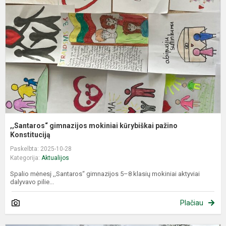
m
k
p
K
,,Santaros“ gimnazijos mokiniai kūrybiškai pažino
Konstituciją
Paskelbta: 2025-10-28
Kategorija:
Aktualijos
Spalio mėnesį ,,Santaros“ gimnazijos 5–8 klasių mokiniai aktyviai
dalyvavo pilie...
Plačiau