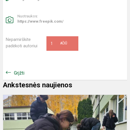
Nuotraukos:
https://www.freepik.com/
Nepamirškite
1
AČIŪ
padėkoti autoriui
Grįžti
Ankstesnės naujienos
G
n
i
t