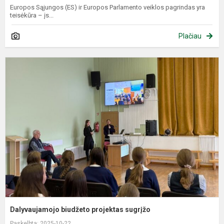
Europos Sąjungos (ES) ir Europos Parlamento veiklos pagrindas yra
teisėkūra – įs...
Plačiau
D
b
p
s
Dalyvaujamojo biudžeto projektas sugrįžo
Paskelbta: 2025-10-22