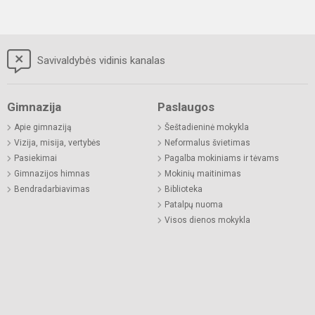
Savivaldybės vidinis kanalas
Gimnazija
Paslaugos
Apie gimnaziją
Šeštadieninė mokykla
Vizija, misija, vertybės
Neformalus švietimas
Pasiekimai
Pagalba mokiniams ir tėvams
Gimnazijos himnas
Mokinių maitinimas
Bendradarbiavimas
Biblioteka
Patalpų nuoma
Visos dienos mokykla