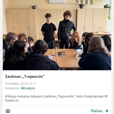
Ž
,
Žaidimas ,,Trapwords"
Paskelbta: 2025-12-17
Kategorija:
Aktualijos
8 klasių mokiniai dalyvavo žaidime „Trapwords“, kurio finalą laimėjo 8f
klasės m...
Plačiau