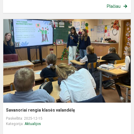
Plačiau
S
r
k
v
Savanoriai rengia klasės valandėlę
Paskelbta: 2025-12-15
Kategorija:
Aktualijos