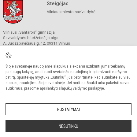
Steigėjas
Vilniaus miesto savivaldybė
Vilniaus „Santaros“ gimnazija
Savivaldybės biudžetinė įstaiga
A. Juozapavičiaus g. 12, 09311 Vilnius
Tel./ faks.
+37052727841
El. p.
rastine@santaros.vilnius.lm.lt
Duomenys kaupiami ir saugomi
Juridinių asmenų registre
Šioje svetainėje naudojame slapukus siekdami užtikrinti jums teikiamų
Įmonės kodas 304089960
paslaugų kokybę, analizuoti svetainės naudojimą ir optimizuoti naršymo
patirtį. Spustelėję mygtuką „Sutinku“, jūs patvirtinate, kad sutinkate su visų
slapukų naudojimu šioje svetainėje. Jei norite atšaukti arba pakeisti savo
sutikimus, prašome apsilankyti
slapukų valdymo puslapyje
.
© 2021. Vilniaus „Santaros“ gimnazija. Visos teisės saugomos.
Kopijuoti turinį be raštiško gimnazijos sutikimo griežtai draudžiama.
NUSTATYMAI
Prieinamumo paraiška
Slapukų politika
Sumanus būdas atnaujinti
NESUTINKU
mokyklos interneto
svetainę