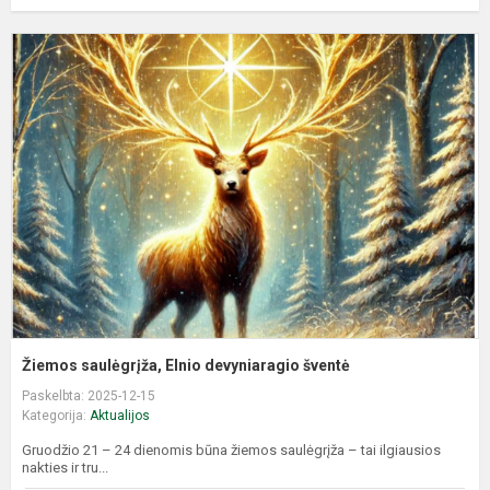
Ž
s
E
d
š
Žiemos saulėgrįža, Elnio devyniaragio šventė
Paskelbta: 2025-12-15
Kategorija:
Aktualijos
Gruodžio 21 – 24 dienomis būna žiemos saulėgrįža – tai ilgiausios
nakties ir tru...