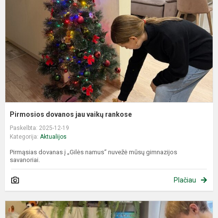
v
r
Pirmosios dovanos jau vaikų rankose
Paskelbta: 2025-12-19
Kategorija:
Aktualijos
Pirmąsias dovanas į „Gilės namus“ nuvežė mūsų gimnazijos
savanoriai.
Plačiau
S
d