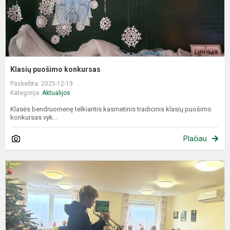
Klasių puošimo konkursas
Paskelbta: 2025-12-19
Kategorija:
Aktualijos
Klasės bendruomenę telkiantis kasmetinis tradicinis klasių puošimo
konkursas vyk...
Plačiau
L
g
n