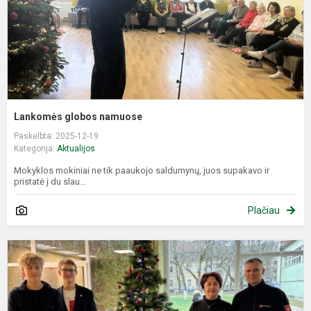
Lankomės globos namuose
Paskelbta: 2025-12-19
Kategorija:
Aktualijos
Mokyklos mokiniai ne tik paaukojo saldumynų, juos supakavo ir
pristatė į du slau...
Plačiau
B
s
M
o