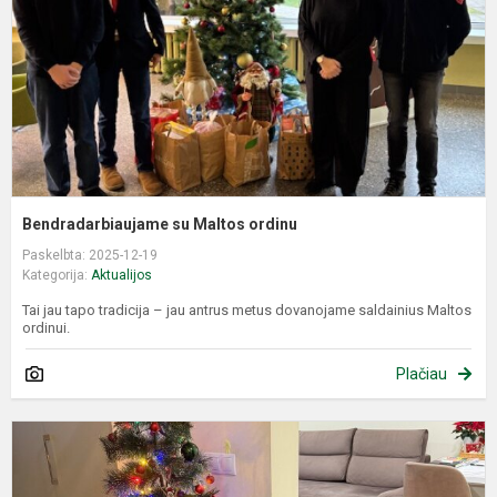
Bendradarbiaujame su Maltos ordinu
Paskelbta: 2025-12-19
Kategorija:
Aktualijos
Tai jau tapo tradicija – jau antrus metus dovanojame saldainius Maltos
ordinui.
Plačiau
P
d
j