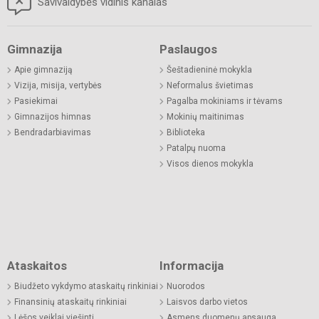
Savivaldybės vidinis kanalas
Gimnazija
Paslaugos
Apie gimnaziją
Šeštadieninė mokykla
Vizija, misija, vertybės
Neformalus švietimas
Pasiekimai
Pagalba mokiniams ir tėvams
Gimnazijos himnas
Mokinių maitinimas
Bendradarbiavimas
Biblioteka
Patalpų nuoma
Visos dienos mokykla
Ataskaitos
Informacija
Biudžeto vykdymo ataskaitų rinkiniai
Nuorodos
Finansinių ataskaitų rinkiniai
Laisvos darbo vietos
Lėšos veiklai viešinti
Asmens duomenų apsauga