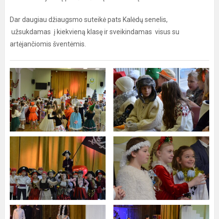
Dar daugiau džiaugsmo suteikė pats Kalėdų senelis,
užsukdamas į kiekvieną klasę ir sveikindamas visus su
artėjančiomis šventėmis.