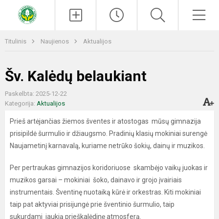
Paieška
Men
Titulinis
Naujienos
Aktualijos
Šv. Kalėdų belaukiant
Paskelbta: 2025-12-22
Kategorija:
Aktualijos
Prieš artėjančias žiemos šventes ir atostogas mūsų gimnazija
prisipildė šurmulio ir džiaugsmo. Pradinių klasių mokiniai surengė
Naujametinį karnavalą, kuriame netrūko šokių, dainų ir muzikos.
Per pertraukas gimnazijos koridoriuose skambėjo vaikų juokas ir
muzikos garsai – mokiniai šoko, dainavo ir grojo įvairiais
instrumentais. Šventinę nuotaiką kūrė ir orkestras. Kiti mokiniai
taip pat aktyviai prisijungė prie šventinio šurmulio, taip
sukurdami jaukią prieškalėdinę atmosferą.