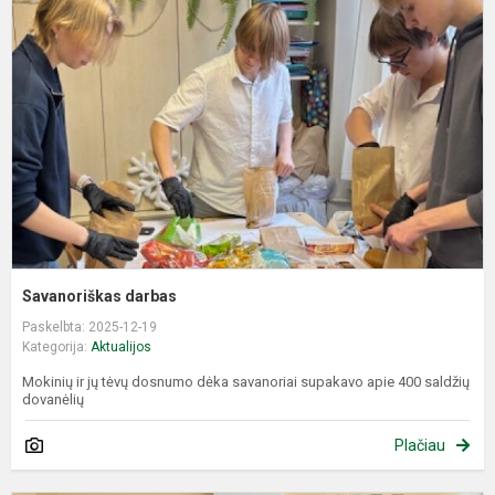
Savanoriškas darbas
Paskelbta: 2025-12-19
Kategorija:
Aktualijos
Mokinių ir jų tėvų dosnumo dėka savanoriai supakavo apie 400 saldžių
dovanėlių
Plačiau