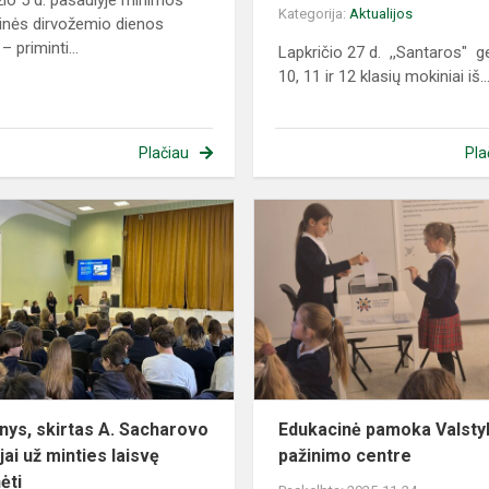
io 5 d. pasaulyje minimos
Kategorija:
Aktualijos
inės dirvožemio dienos
 – priminti...
Lapkričio 27 d. ,,Santaros" g
10, 11 ir 12 klasių mokiniai iš..
Plačiau
Pla
o
Renginys,
skirtas
A.
Sacharovo
premijai
s
už
minties
laisvę
p...
nys, skirtas A. Sacharovo
Edukacinė pamoka Valsty
jai už minties laisvę
pažinimo centre
ėti