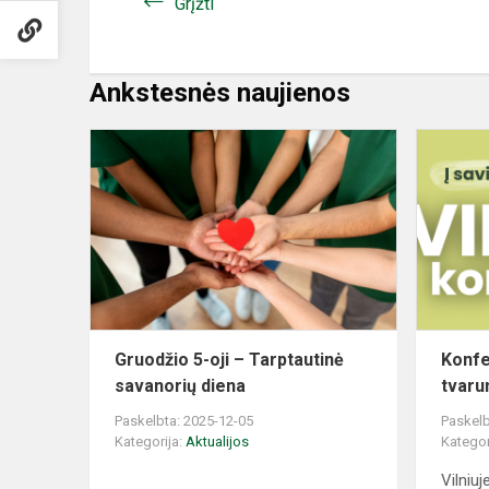
Grįžti
Ankstesnės naujienos
Gruodžio
5-
oji
–
Tarptautinė
savanorių
diena
Gruodžio 5-oji – Tarptautinė
Konfe
savanorių diena
tvar
Paskelbta: 2025-12-05
Paskelb
Kategorija:
Aktualijos
Kategor
Vilniu