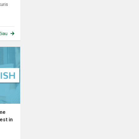
kuris
čiau
Dalyvaujame
tarptautiniame
anglų
kalbos
konkurse
„Best
in
E...
ame
est in