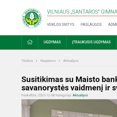
VILNIAUS „SANTAROS“ GIMN
VEIKLOS SRITYS
PASLAUGOS
ADMI
PRADŽIA
UGDYMAS
ĮTRAUKUSIS UGDYMAS
Titulinis
Naujienos
Aktualijos
Susitikimas su Maisto bank
savanorystės vaidmenį ir 
Paskelbta: 2025-12-08
Kategorija:
Aktualijos