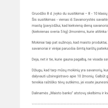
Gruodžio 8 d. įvyko du susitikimai – 8 - 10 klasi
Šis susitikimas - vienas iš Savanorystės savaitės 
mastą (pavyzdžiui, kad kiekvieną dieną savanoria
(kiekvienas sveria 5 kg) žmonėms, kurie atitinka
Mokiniai taip pat sužinojo, kad maisto produktai, k
savanoriai ir virėjai paruošia šimtą karštų patieka
Deja, net ir tie, kurie gauna pagalbą, ne visada sa
Džiugu, kad tarp mūsų mokinių yra savanorių, kur
dalyvauti užsiregistravo apie 10 žmonių. Galbūt 
tereikia raštiško tėvų sutikimo, jei esate jaunesn
Dalinamės ,,Maisto banko" atstovų skelbimu ir kvi
----------------------------------------------------