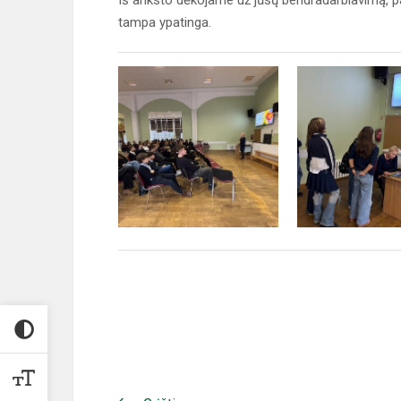
Iš anksto dėkojame už jūsų bendradarbiavimą, pa
tampa ypatinga.