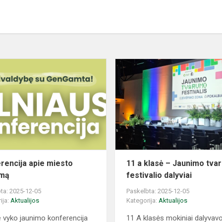
Konferencija
apie
miesto
tvarumą
rencija apie miesto
11 a klasė – Jaunimo tv
umą
festivalio dalyviai
ta: 2025-12-05
Paskelbta: 2025-12-05
ija:
Aktualijos
Kategorija:
Aktualijos
je vyko jaunimo konferencija
11 A klasės mokiniai dalyvav