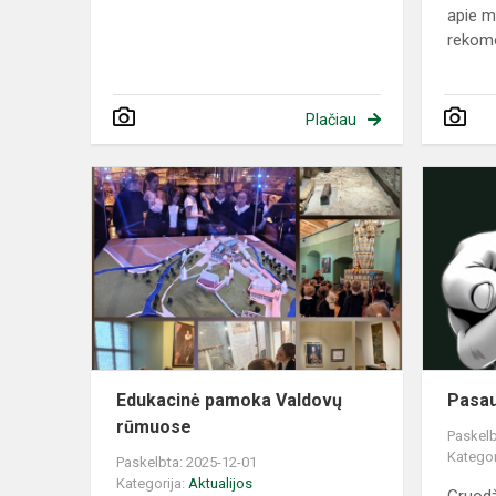
apie m
rekome
Plačiau
Edukacinė
pamoka
Valdovų
rūmuose
Edukacinė pamoka Valdovų
Pasau
rūmuose
Paskelb
Kategor
Paskelbta: 2025-12-01
Kategorija:
Aktualijos