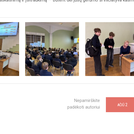
skatinimą ir įsitraukimą — būtent dėl jūsų gerumo ši iniciatyva kasm
Nepamirškite
2
AČIŪ
padėkoti autoriui