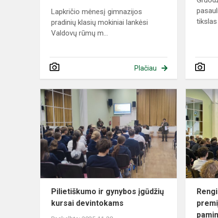
Gruodž
pasaul
Lapkričio mėnesį gimnazijos
tikslas
pradinių klasių mokiniai lankėsi
Valdovų rūmų m...
Plačiau
Pilietiškum
ir
gynybos
įgūdžių
kursai
devintokam
Pilietiškumo ir gynybos įgūdžių
Rengi
kursai devintokams
premi
pamin