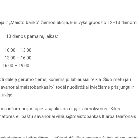
ja ir „Maisto banko“ žiemos akcija, kuri vyks gruodžio 12–13 dienomi
enos pamainų laikas:
– 13:00
– 16:00
9:00
 dalelę gerumo tiems, kuriems jo labiausiai reikia. Šiuo metu jau
vanoriai.maistobankas.lt/, todėl nuoširdžiai kviečiame prisijungti ir
tuvėje.
nės informacijos apie visą akcijos eigą ir apmokymus . Kilus
natores el. paštu savanoriai.vilnius@maistobankas.lt arba telefonais 