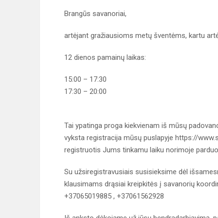
Brangūs savanoriai,
artėjant gražiausioms metų šventėms, kartu artė
12 dienos pamainų laikas: 13 di
15:00 – 17:30 10:00 
17:30 – 20:00 13:00 
16:00 – 1
Tai ypatinga proga kiekvienam iš mūsų padovanoti
vyksta registracija mūsų puslapyje https://www.sa
registruotis Jums tinkamu laiku norimoje parduo
Su užsiregistravusiais susisieksime dėl išsames
klausimams drąsiai kreipkitės į savanorių koordi
+37065019885 , +37061562928