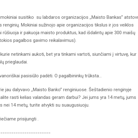
ų mokiniai susitiko su labdaros organizacijos ,,Maisto Bankas’’ atstov
renginių. Mokiniai sužinojo apie organizacijos tikslus ir jos veiklos
i rūšiuoja ir pakuoja maisto produktus, kad išdalintų apie 300 maišų
 tokios pagalbos gavimo reikalavimus).
urie netinkami aukoti, bet yra tinkami vartoti, siunčiami į virtuvę, kur
lų prieglaudai.
vanoriškai pasisiūlo padėti. O pagalbininkų trūksta...
ie jau dalyvavo ,,Maisto Banko’’ renginiuose. Šeštadienio renginyje
galite rasti kelias valandas geram darbui? Jei jums yra 14 metų, jums
is nei 14 metų, turite atvykti su suaugusiuoju.
ečiame prisijungti .
----------------------------