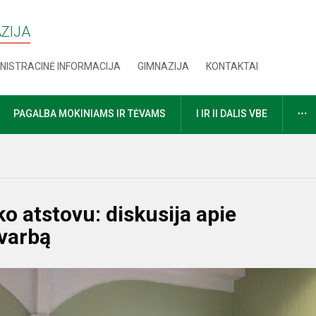
AZIJA
NISTRACINĖ INFORMACIJA
GIMNAZIJA
KONTAKTAI
D
PAGALBA MOKINIAMS IR TĖVAMS
I IR II DALIS VBE
o atstovu: diskusija apie
svarbą