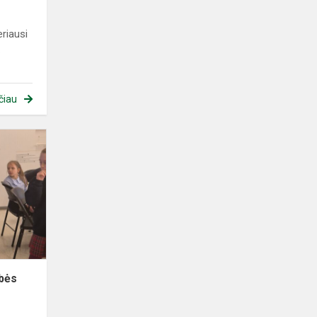
eriausi
.
čiau
Edukacinė
pamoka
Valstybės
pažinimo
centre
bės