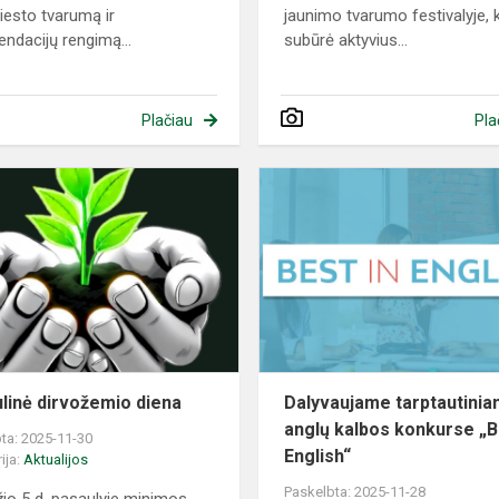
iesto tvarumą ir
jaunimo tvarumo festivalyje, 
ndacijų rengimą...
subūrė aktyvius...
Plačiau
Pla
Pasaulinė
dirvožemio
diena
linė dirvožemio diena
Dalyvaujame tarptautini
anglų kalbos konkurse „B
ta: 2025-11-30
English“
ija:
Aktualijos
Paskelbta: 2025-11-28