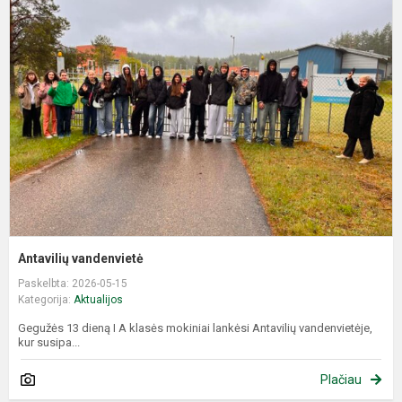
v
Antavilių vandenvietė
Paskelbta: 2026-05-15
Kategorija:
Aktualijos
Gegužės 13 dieną I A klasės mokiniai lankėsi Antavilių vandenvietėje,
kur susipa...
Plačiau