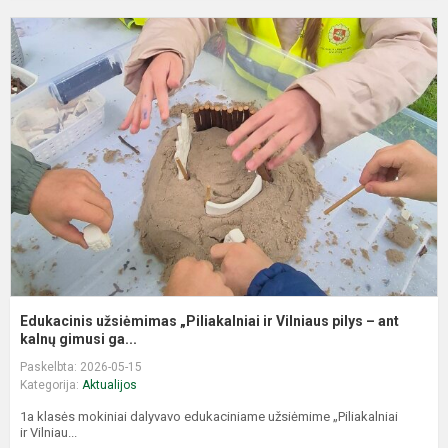
E
u
„
ir
V
p
–
an
Edukacinis užsiėmimas „Piliakalniai ir Vilniaus pilys – ant
kalnų gimusi ga...
Paskelbta: 2026-05-15
Kategorija:
Aktualijos
1a klasės mokiniai dalyvavo edukaciniame užsiėmime „Piliakalniai
ir Vilniau...