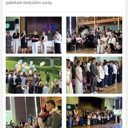
paliekant mokyklos suolą.