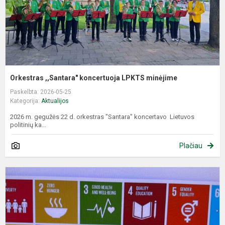
Orkestras ,,Santara" koncertuoja LPKTS minėjime
Paskelbta: 2026-05-25
Kategorija:
Aktualijos
2026 m. gegužės 22 d. orkestras "Santara" koncertavo Lietuvos
politinių ka...
Plačiau
T
E
f
ir
a