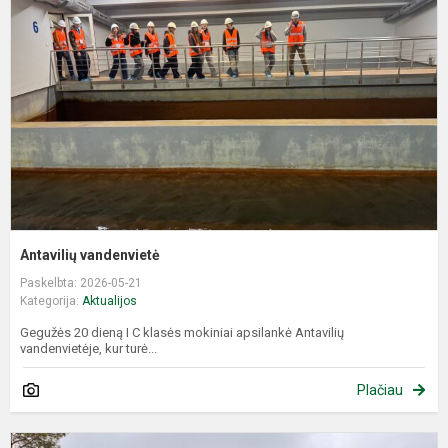
Antavilių vandenvietė
Paskelbta: 2026-05-21
Kategorija:
Aktualijos
Gegužės 20 dieną I C klasės mokiniai apsilankė Antavilių
vandenvietėje, kur turė...
Plačiau
A