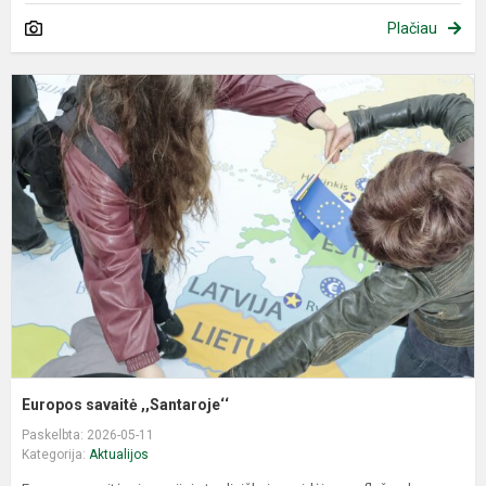
Plačiau
E
s
,
Europos savaitė ,,Santaroje‘‘
Paskelbta: 2026-05-11
Kategorija:
Aktualijos