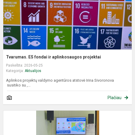
p
Tvarumas. ES fondai ir aplinkosaugos projektai
Paskelbta: 2026-05-25
Kategorija:
Aktualijos
Aplinkos projektų valdymo agentūros atstovė Irina Sivoronova
susitiko su ,...
Plačiau
P
,
į