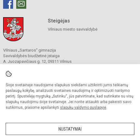
Steigėjas
Vilniaus miesto savivaldybė
Vilniaus „Santaros“ gimnazija
Savivaldybės biudžetinė įstaiga
A. Juozapavičiaus g. 12, 09311 Vilnius
Tel./ faks.
+37052727841
El. p.
rastine@santaros.vilnius.lm.lt
Duomenys kaupiami ir saugomi
Juridinių asmenų registre
Šioje svetainėje naudojame slapukus siekdami užtikrinti jums teikiamų
Įmonės kodas 304089960
paslaugų kokybę, analizuoti svetainės naudojimą ir optimizuoti naršymo
patirtį. Spustelėję mygtuką „Sutinku“, jūs patvirtinate, kad sutinkate su visų
slapukų naudojimu šioje svetainėje. Jei norite atšaukti arba pakeisti savo
sutikimus, prašome apsilankyti
slapukų valdymo puslapyje
.
© 2021. Vilniaus „Santaros“ gimnazija. Visos teisės saugomos.
Kopijuoti turinį be raštiško gimnazijos sutikimo griežtai draudžiama.
NUSTATYMAI
Prieinamumo paraiška
Slapukų politika