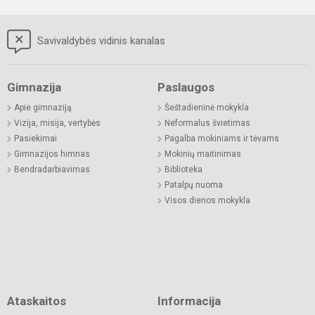
Savivaldybės vidinis kanalas
Gimnazija
Paslaugos
Apie gimnaziją
Šeštadieninė mokykla
Vizija, misija, vertybės
Neformalus švietimas
Pasiekimai
Pagalba mokiniams ir tėvams
Gimnazijos himnas
Mokinių maitinimas
Bendradarbiavimas
Biblioteka
Patalpų nuoma
Visos dienos mokykla
Ataskaitos
Informacija