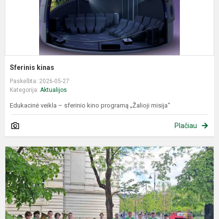
Sferinis kinas
Paskelbta: 2026-05-27
Kategorija:
Aktualijos
Edukacinė veikla – sferinio kino programą „Žalioji misija“
Plačiau
O
,
k
L
m