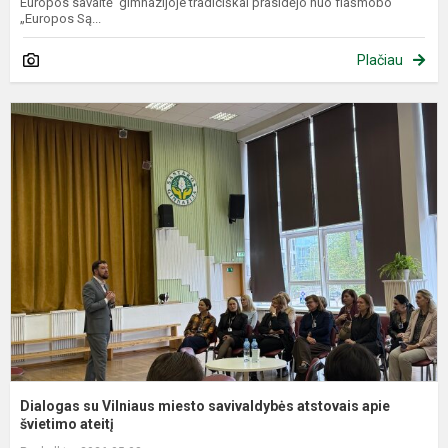
Europos savaitė gimnazijoje tradiciškai prasidėjo nuo flašmobo
„Europos Są...
Plačiau
D
s
V
m
s
a
a
šv
Dialogas su Vilniaus miesto savivaldybės atstovais apie
švietimo ateitį