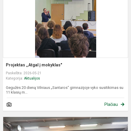
m
Projektas ,,Atgal į mokyklas"
Paskelbta: 2026-05-21
Kategorija:
Aktualijos
Gegužės 20 dieną Vilniaus „Santaros“ gimnazijoje vyko susitikimas su
11 klasių m...
Plačiau
A
v