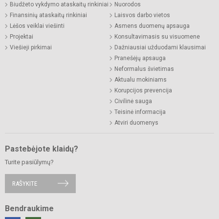
Biudžeto vykdymo ataskaitų rinkiniai
Nuorodos
Finansinių ataskaitų rinkiniai
Laisvos darbo vietos
Lėšos veiklai viešinti
Asmens duomenų apsauga
Projektai
Konsultavimasis su visuomene
Viešieji pirkimai
Dažniausiai užduodami klausimai
Pranešėjų apsauga
Neformalus švietimas
Aktualu mokiniams
Korupcijos prevencija
Civilinė sauga
Teisinė informacija
Atviri duomenys
Pastebėjote klaidų?
Turite pasiūlymų?
RAŠYKITE
Bendraukime