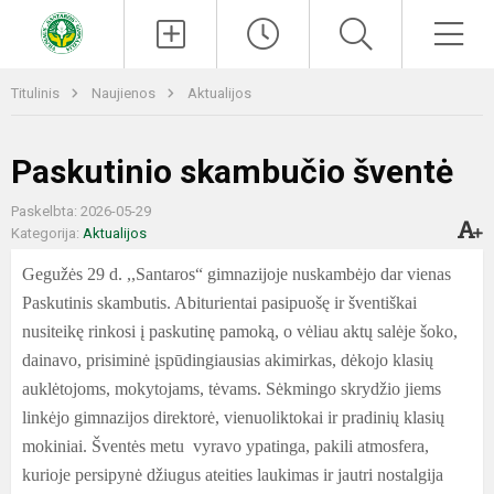
Paieška
Men
Titulinis
Naujienos
Aktualijos
Paskutinio skambučio šventė
Paskelbta: 2026-05-29
Kategorija:
Aktualijos
Gegužės 29 d. ,,Santaros“ gimnazijoje nuskambėjo dar vienas
Paskutinis skambutis. Abiturientai pasipuošę ir šventiškai
nusiteikę rinkosi į paskutinę pamoką, o vėliau aktų salėje šoko,
dainavo, prisiminė įspūdingiausias akimirkas, dėkojo klasių
auklėtojoms, mokytojams, tėvams. Sėkmingo skrydžio jiems
linkėjo gimnazijos direktorė, vienuoliktokai ir pradinių klasių
mokiniai. Šventės metu vyravo ypatinga, pakili atmosfera,
kurioje persipynė džiugus ateities laukimas ir jautri nostalgija