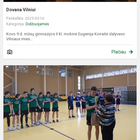
Dovana Vilniui
Paskelbta: 2023-03-16
Kategorija:
Didžiuojamės
Kovo 9 d. mūsų gimnazijos II kl. mokinė Eugenija Koiraitė dalyvavo
Vilniaus mies...
Plačiau
S
n