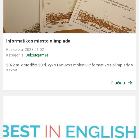
Informatikos miesto olimpiada
Paskelbta: 2023-01-02
Kategorija:
Didžiuojamės
2022 m. gruodžio 20 d. vyko Lietuvos mokinių informatikos olimpiados
saviva...
Plačiau
D
t
a
k
k
B