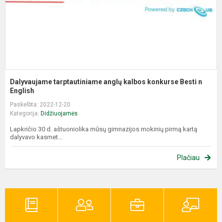
n
En
Dalyvaujame tarptautiniame anglų kalbos konkurse Besti n
English
Paskelbta: 2022-12-20
Kategorija:
Didžiuojamės
Lapkričio 30 d. aštuoniolika mūsų gimnazijos mokinių pirmą kartą
dalyvavo kasmet...
Plačiau