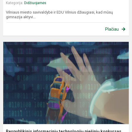
Kategorija:
Didžiuojamės
Vilniaus miesto savivaldybė ir EDU Vilnius džiaugiasi, kad mūsų
gimnazija aktyvi...
Plačiau
R
i
t
p
k
Respublikinis informacinių technologijų piešinių konkursas