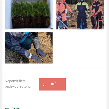
Nepamirškite
0
AČIŪ
padėkoti autoriui