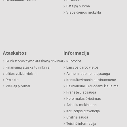
Patalpų nuoma
Visos dienos mokykla
Ataskaitos
Informacija
Biudžeto vykdymo ataskaitų rinkiniai
Nuorodos
Finansinių ataskaitų rinkiniai
Laisvos darbo vietos
Lėšos veiklai viešinti
Asmens duomenų apsauga
Projektai
Konsultavimasis su visuomene
Viešieji pirkimai
Dažniausiai užduodami klausimai
Pranešėjų apsauga
Neformalus švietimas
Aktualu mokiniams
Korupcijos prevencija
Civilinė sauga
Teisinė informacija