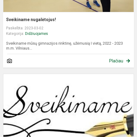
Sveikiname nugalėtojus!
Paskelbta: 2023-03-02
Kategorija:
Didžiuojamės
Sveikiname mūsų gimnazijos rinktinę, užėmusią I vietą, 2022 - 2023
m.m. Vilniaus...
Plačiau
9
–
1
kl
l
k
o