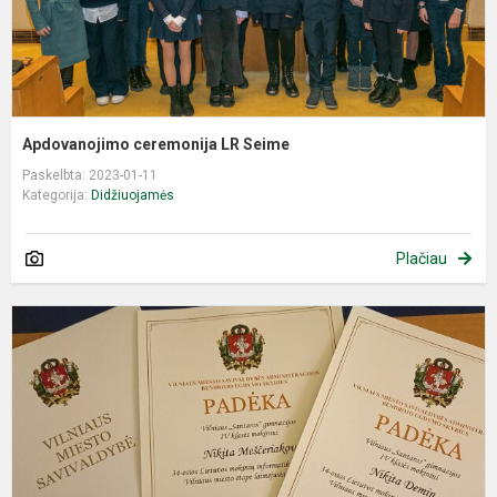
Apdovanojimo ceremonija LR Seime
Paskelbta: 2023-01-11
Kategorija:
Didžiuojamės
Plačiau
I
m
o