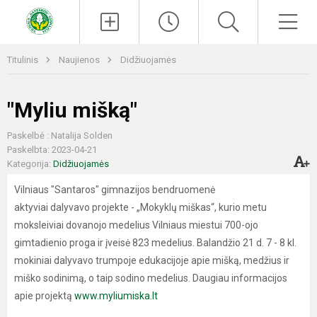
Paieška
Men
Titulinis
Naujienos
Didžiuojamės
"Myliu mišką"
Paskelbė : Natalija Solden
Paskelbta: 2023-04-21
Kategorija:
Didžiuojamės
Vilniaus "Santaros" gimnazijos bendruomenė
aktyviai dalyvavo projekte - „Mokyklų miškas“, kurio metu
moksleiviai dovanojo medelius Vilniaus miestui 700-ojo
gimtadienio proga ir įveisė 823 medelius. Balandžio 21 d. 7 - 8 kl.
mokiniai dalyvavo trumpoje edukacijoje apie mišką, medžius ir
miško sodinimą, o taip sodino medelius. Daugiau informacijos
apie projektą
www.myliumiska.lt