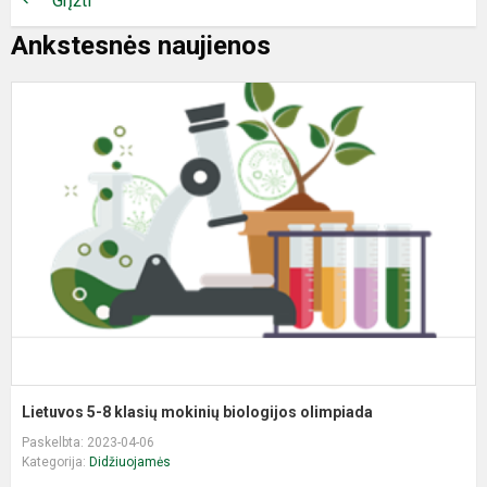
Grįžti
Ankstesnės naujienos
L
5
8
k
m
b
o
Lietuvos 5-8 klasių mokinių biologijos olimpiada
Paskelbta: 2023-04-06
Kategorija:
Didžiuojamės