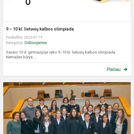
9 – 10 kl. lietuvių kalbos olimpiada
Paskelbta: 2023-01-19
Kategorija:
Didžiuojamės
Sausio 10 d. gimnazijoje vyko 9 -10 kl. lietuvių kalbos olimpiada.
Nemažas būrys...
Plačiau
A
c
L
S