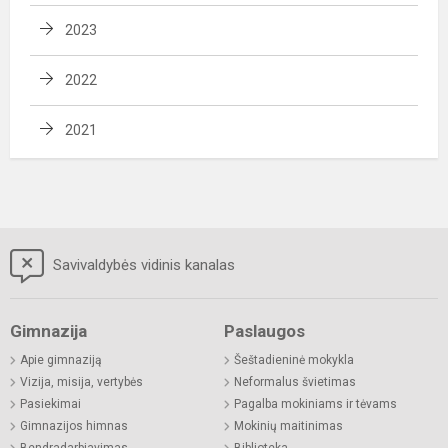
2023
2022
2021
Savivaldybės vidinis kanalas
Gimnazija
Paslaugos
Apie gimnaziją
Šeštadieninė mokykla
Vizija, misija, vertybės
Neformalus švietimas
Pasiekimai
Pagalba mokiniams ir tėvams
Gimnazijos himnas
Mokinių maitinimas
Bendradarbiavimas
Biblioteka