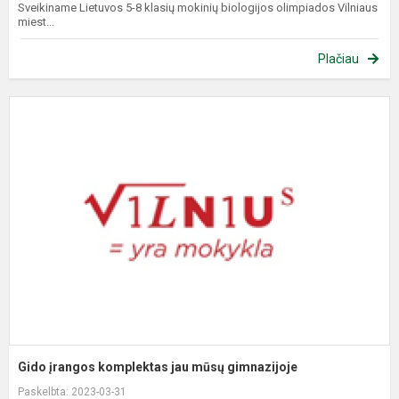
Sveikiname Lietuvos 5-8 klasių mokinių biologijos olimpiados Vilniaus
miest...
Plačiau
G
į
k
j
m
g
Gido įrangos komplektas jau mūsų gimnazijoje
Paskelbta: 2023-03-31