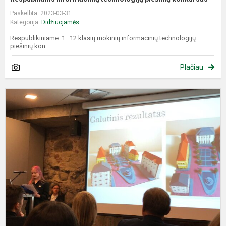
Paskelbta: 2023-03-31
Kategorija:
Didžiuojamės
Respublikiniame 1–12 klasių mokinių informacinių technologijų
piešinių kon...
Plačiau
D
V