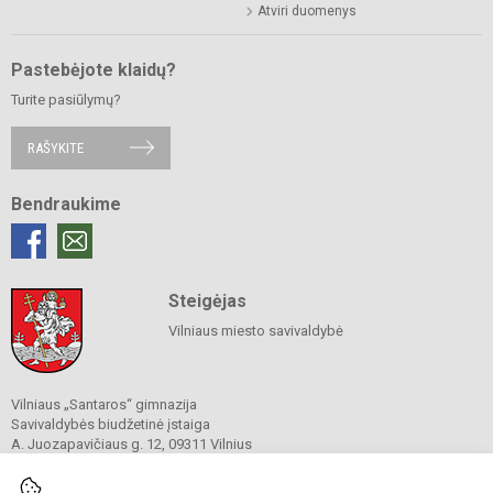
Atviri duomenys
Pastebėjote klaidų?
Turite pasiūlymų?
RAŠYKITE
Bendraukime
Steigėjas
Vilniaus miesto savivaldybė
Vilniaus „Santaros“ gimnazija
Savivaldybės biudžetinė įstaiga
A. Juozapavičiaus g. 12, 09311 Vilnius
Tel./ faks.
+37052727841
El. p.
rastine@santaros.vilnius.lm.lt