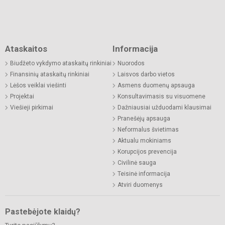
Ataskaitos
Informacija
Biudžeto vykdymo ataskaitų rinkiniai
Nuorodos
Finansinių ataskaitų rinkiniai
Laisvos darbo vietos
Lėšos veiklai viešinti
Asmens duomenų apsauga
Projektai
Konsultavimasis su visuomene
Viešieji pirkimai
Dažniausiai užduodami klausimai
Pranešėjų apsauga
Neformalus švietimas
Aktualu mokiniams
Korupcijos prevencija
Civilinė sauga
Teisinė informacija
Atviri duomenys
Pastebėjote klaidų?