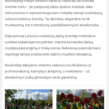
Nuotraukoje matyti orkestro nariai su vadovais bei svečiais
šventės metu – jie pasipuošę žalios spalvos švarkais, laiko
instrumentus ir reprezentuoja savo mokyklą vienoje svarbiausių
Lietuvos kultūros švenčių. Tai akimirka, atspindinti ne tik
muzikavimą, bet ir bendrystę, pasididžiavimą bei atsakomybę.
Dalyvavimas Lietuvos moksleivių dainų šventėje mokiniams
suteikia neįkainojamos patirties: stiprina komandinį darbą,
muzikinį pasirengimą ir meilę scenai. Kiekvienas pasirodymas ir
repeticija tampa svarbia kelio dalimi į muzikinį tobulėjimą.
Nuoširdžiai dėkojame orkestro vadovui Linui Avižieniui už
profesionalumą, kantrybę ir įkvėpimą, o mokiniams – už
atsidavimą ir puikų gimnazijos vardo garsinimą.