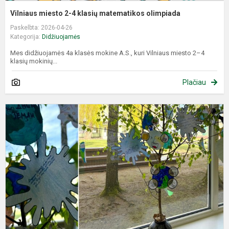
Vilniaus miesto 2-4 klasių matematikos olimpiada
Paskelbta: 2026-04-26
Kategorija:
Didžiuojamės
Mes didžiuojamės 4a klasės mokine A.S., kuri Vilniaus miesto 2–4
klasių mokinių...
Plačiau
P
„
s
p