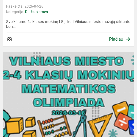
Paskelbta: 2026-04-26
Kategorija:
Didžiuojamės
Sveikiname 4a klasės mokinę I.G., kuri Vilniaus miesto mažųjų diktanto
kon...
Plačiau
V
m
2
4
k
m
o