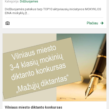
Kategorija:
Didžiuojamės
Didžiuojamės patekus tarp TOP10 aktyviausių iniciatyvos MOKYKLOS
EINA mokyklų (t...
Plačiau
V
m
d
k
Vilniaus miesto diktanto konkursas