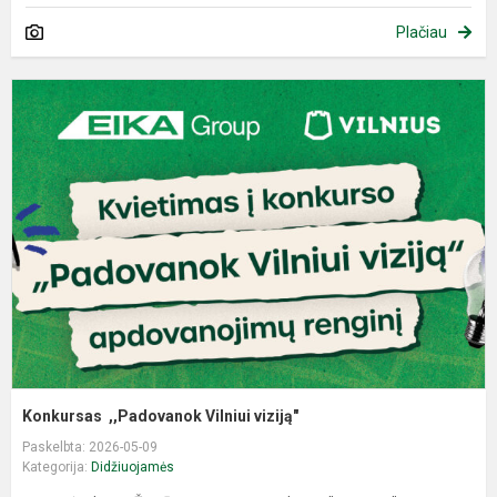
Plačiau
K
,
V
v
Konkursas ,,Padovanok Vilniui viziją"
Paskelbta: 2026-05-09
Kategorija:
Didžiuojamės