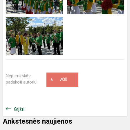
Nepamirškite
6
AČIŪ
padėkoti autoriui
Grįžti
Ankstesnės naujienos