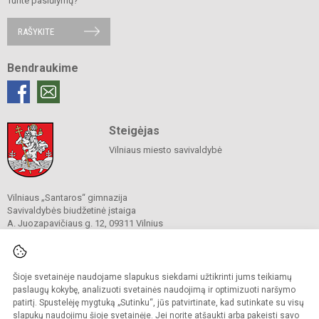
Turite pasiūlymų?
RAŠYKITE
Bendraukime
Steigėjas
Vilniaus miesto savivaldybė
Vilniaus „Santaros“ gimnazija
Savivaldybės biudžetinė įstaiga
A. Juozapavičiaus g. 12, 09311 Vilnius
Tel./ faks.
+37052727841
El. p.
rastine@santaros.vilnius.lm.lt
Duomenys kaupiami ir saugomi
Juridinių asmenų registre
Šioje svetainėje naudojame slapukus siekdami užtikrinti jums teikiamų
Įmonės kodas 304089960
paslaugų kokybę, analizuoti svetainės naudojimą ir optimizuoti naršymo
patirtį. Spustelėję mygtuką „Sutinku“, jūs patvirtinate, kad sutinkate su visų
slapukų naudojimu šioje svetainėje. Jei norite atšaukti arba pakeisti savo