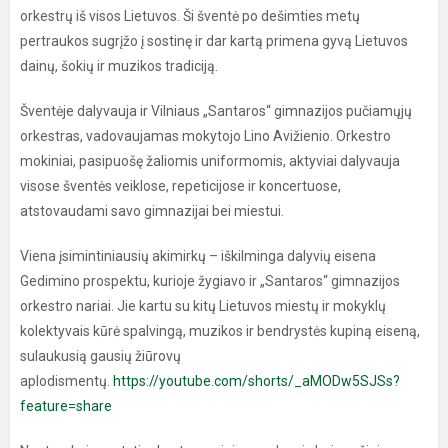
orkestrų iš visos Lietuvos. Ši šventė po dešimties metų
pertraukos sugrįžo į sostinę ir dar kartą primena gyvą Lietuvos
dainų, šokių ir muzikos tradiciją.
Šventėje dalyvauja ir Vilniaus „Santaros“ gimnazijos pučiamųjų
orkestras, vadovaujamas mokytojo Lino Avižienio. Orkestro
mokiniai, pasipuošę žaliomis uniformomis, aktyviai dalyvauja
visose šventės veiklose, repeticijose ir koncertuose,
atstovaudami savo gimnazijai bei miestui.
Viena įsimintiniausių akimirkų – iškilminga dalyvių eisena
Gedimino prospektu, kurioje žygiavo ir „Santaros“ gimnazijos
orkestro nariai. Jie kartu su kitų Lietuvos miestų ir mokyklų
kolektyvais kūrė spalvingą, muzikos ir bendrystės kupiną eiseną,
sulaukusią gausių žiūrovų
aplodismentų.
https://youtube.com/shorts/_aMODw5SJSs?
feature=share