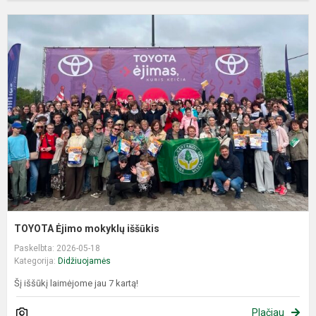
T
Ė
m
i
TOYOTA Ėjimo mokyklų iššūkis
Paskelbta: 2026-05-18
Kategorija:
Didžiuojamės
Šį iššūkį laimėjome jau 7 kartą!
Plačiau