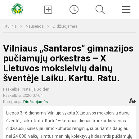
Paieška
Men
Titulinis
Naujienos
Didžiuojamės
Vilniaus „Santaros“ gimnazijos
pučiamųjų orkestras – X
Lietuvos moksleivių dainų
šventėje Laiku. Kartu. Ratu.
Paskelbė : Natalija Solden
Paskelbta: 2026-07-04
Kategorija:
Didžiuojamės
Liepos 3–6 dienomis Vilniuje vyksta X Lietuvos moksleivių dainų
šventė „Laiku. Ratu. Kartu“ – keturias dienas trunkantis vienas
didžiausių šalies jaunimo kultūros renginių, suburiantis daugiau
nei 24 000 vaikų, šimtus meninių kolektyvų ir dešimtis pučiamųjų