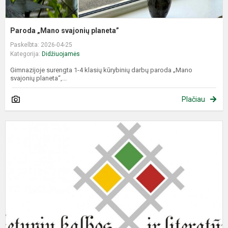
Paroda „Mano svajonių planeta”
Paskelbta: 2026-04-25
Kategorija:
Didžiuojamės
Gimnazijoje surengta 1-4 klasių kūrybinių darbų paroda „Mano
svajonių planeta“,...
Plačiau
T
k
d