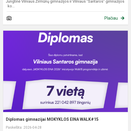
Jungtinė Vilniaus Žirmūnų gimnazijos ir Vilniaus "Santaros" gimnazijos
ko...
Plačiau
D
g
M
E
W
Diplomas gimnazijai MOKYKLOS EINA WALK#15
Paskelbta: 2026-04-28