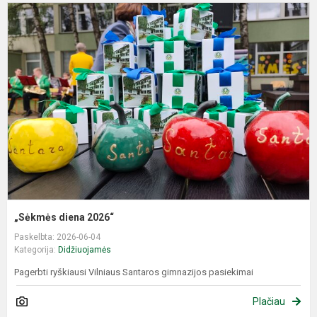
„
d
2
„Sėkmės diena 2026“
Paskelbta: 2026-06-04
Kategorija:
Didžiuojamės
Pagerbti ryškiausi Vilniaus Santaros gimnazijos pasiekimai
Plačiau