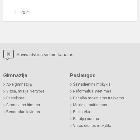
2021
Savivaldybės vidinis kanalas
Gimnazija
Paslaugos
Apie gimnaziją
Šeštadieninė mokykla
Vizija, misija, vertybės
Neformalus švietimas
Pasiekimai
Pagalba mokiniams ir tėvams
Gimnazijos himnas
Mokinių maitinimas
Bendradarbiavimas
Biblioteka
Patalpų nuoma
Visos dienos mokykla