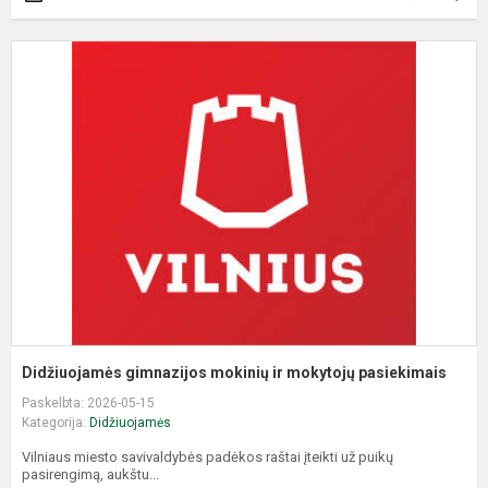
D
g
m
ir
m
p
Didžiuojamės gimnazijos mokinių ir mokytojų pasiekimais
Paskelbta: 2026-05-15
Kategorija:
Didžiuojamės
Vilniaus miesto savivaldybės padėkos raštai įteikti už puikų
pasirengimą, aukštu...