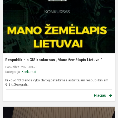
„
ž
L
Respublikinis GIS konkursas „Mano žemėlapis Lietuvai“
Paskelbta: 2023-03-20
Kategorija:
Konkursai
ki kovo 13 dienos vyko darbų pateikimas aštuntajam respublikiniam
GIS („Geografi...
Plačiau
K
e