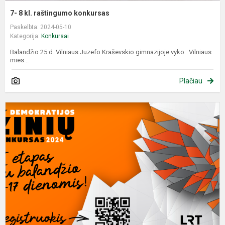
7- 8 kl. raštingumo konkursas
Paskelbta: 2024-05-10
Kategorija:
Konkursai
Balandžio 25 d. Vilniaus Juzefo Kraševskio gimnazijoje vyko Vilniaus
mies...
Plačiau
D
ž
k
2