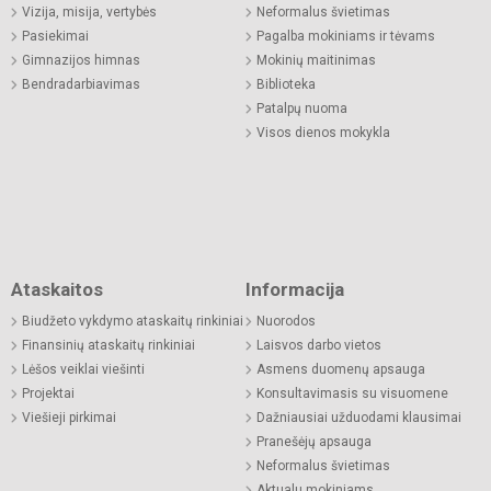
Vizija, misija, vertybės
Neformalus švietimas
Pasiekimai
Pagalba mokiniams ir tėvams
Gimnazijos himnas
Mokinių maitinimas
Bendradarbiavimas
Biblioteka
Patalpų nuoma
Visos dienos mokykla
Ataskaitos
Informacija
Biudžeto vykdymo ataskaitų rinkiniai
Nuorodos
Finansinių ataskaitų rinkiniai
Laisvos darbo vietos
Lėšos veiklai viešinti
Asmens duomenų apsauga
Projektai
Konsultavimasis su visuomene
Viešieji pirkimai
Dažniausiai užduodami klausimai
Pranešėjų apsauga
Neformalus švietimas
Aktualu mokiniams