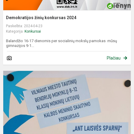
Demokratijos žinių konkursas 2024
Paskelbta: 2024-04-23
Kategorija:
Konkursai
Balandžio 16-17 dienomis per socialinių mokslų pamokas mūsų
gimnazijos 9-1...
Plačiau
M
s
k
,
l
s