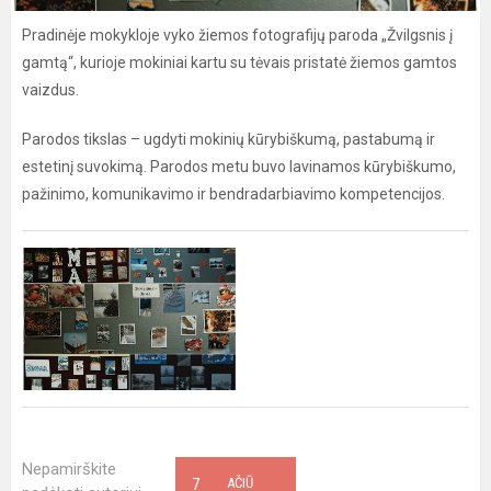
Pradinėje mokykloje vyko žiemos fotografijų paroda „Žvilgsnis į
gamtą“, kurioje mokiniai kartu su tėvais pristatė žiemos gamtos
vaizdus.
Parodos tikslas – ugdyti mokinių kūrybiškumą, pastabumą ir
estetinį suvokimą. Parodos metu buvo lavinamos kūrybiškumo,
pažinimo, komunikavimo ir bendradarbiavimo kompetencijos.
Nepamirškite
7
AČIŪ