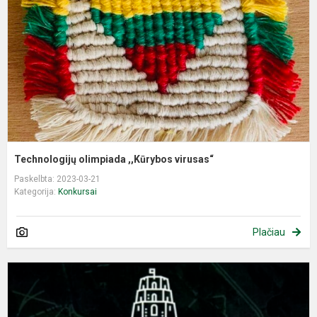
v
Technologijų olimpiada ,,Kūrybos virusas“
Paskelbta: 2023-03-21
Kategorija:
Konkursai
Plačiau
R
G
k