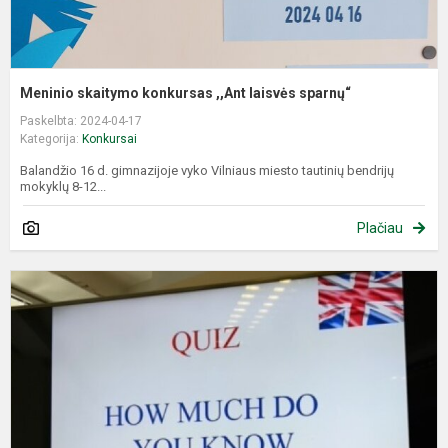
Meninio skaitymo konkursas ,,Ant laisvės sparnų“
Paskelbta: 2024-04-17
Kategorija:
Konkursai
Balandžio 16 d. gimnazijoje vyko Vilniaus miesto tautinių bendrijų
mokyklų 8-12...
Plačiau
A
k
k