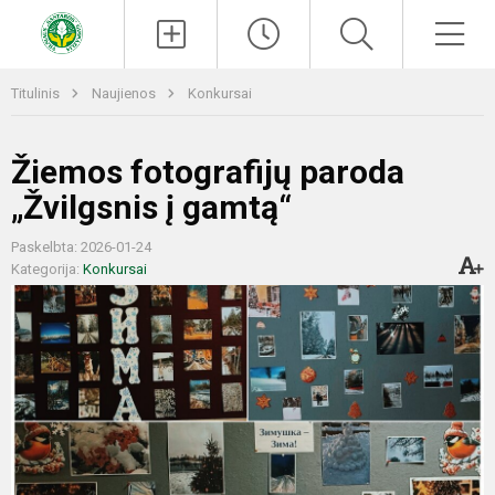
Paieška
Men
Titulinis
Naujienos
Konkursai
Žiemos fotografijų paroda
„Žvilgsnis į gamtą“
Paskelbta: 2026-01-24
Kategorija:
Konkursai