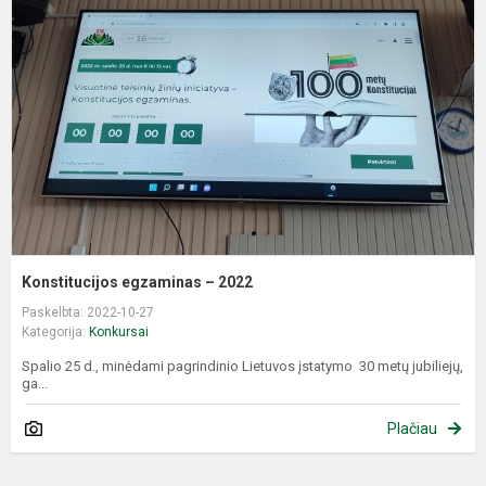
–
2
Konstitucijos egzaminas – 2022
Paskelbta: 2022-10-27
Kategorija:
Konkursai
Spalio 25 d., minėdami pagrindinio Lietuvos įstatymo 30 metų jubiliejų,
ga...
Plačiau