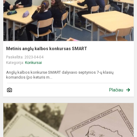
Metinis anglų kalbos konkursas SMART
Paskelbta: 2023-04-04
Kategorija:
Konkursai
Anglų kalbos konkurse SMART dalyvavo septynios 7-ų klasių
komandos (po keturis m...
Plačiau
2
m
Č
K
g