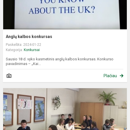
Anglų kalbos konkursas
Paskelbta: 2024-01-22
Kategorija:
Konkursai
Sausio 18 d. vyko kasmetinis anglų kalbos konkursas. Konkurso
pavadinimas – „Kai...
Plačiau
M
a
k
k
S