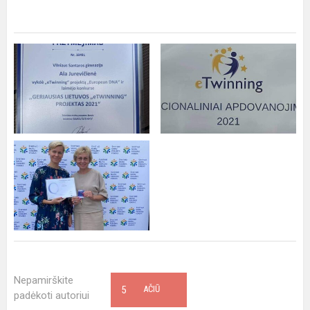
Nepamirškite
5
AČIŪ
padėkoti autoriui