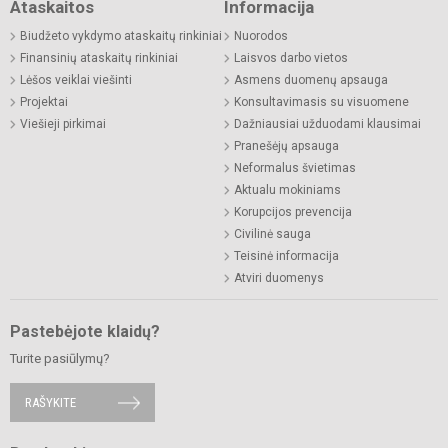
Ataskaitos
Informacija
Biudžeto vykdymo ataskaitų rinkiniai
Nuorodos
Finansinių ataskaitų rinkiniai
Laisvos darbo vietos
Lėšos veiklai viešinti
Asmens duomenų apsauga
Projektai
Konsultavimasis su visuomene
Viešieji pirkimai
Dažniausiai užduodami klausimai
Pranešėjų apsauga
Neformalus švietimas
Aktualu mokiniams
Korupcijos prevencija
Civilinė sauga
Teisinė informacija
Atviri duomenys
Pastebėjote klaidų?
Turite pasiūlymų?
RAŠYKITE