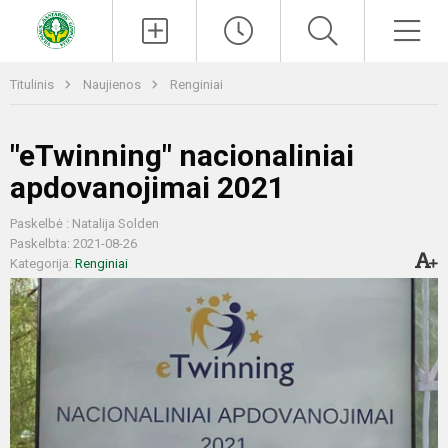
Paieška
Men
Titulinis
Naujienos
Renginiai
"eTwinning" nacionaliniai
apdovanojimai 2021
Paskelbė : Natalija Solden
Paskelbta: 2021-08-26
Kategorija:
Renginiai