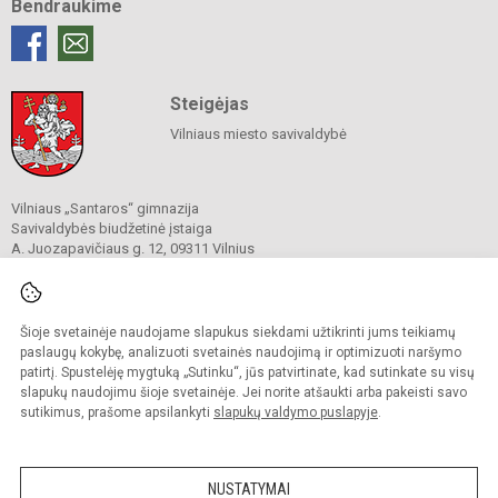
Bendraukime
Steigėjas
Vilniaus miesto savivaldybė
Vilniaus „Santaros“ gimnazija
Savivaldybės biudžetinė įstaiga
A. Juozapavičiaus g. 12, 09311 Vilnius
Tel./ faks.
+37052727841
El. p.
rastine@santaros.vilnius.lm.lt
Duomenys kaupiami ir saugomi
Juridinių asmenų registre
Šioje svetainėje naudojame slapukus siekdami užtikrinti jums teikiamų
Įmonės kodas 304089960
paslaugų kokybę, analizuoti svetainės naudojimą ir optimizuoti naršymo
patirtį. Spustelėję mygtuką „Sutinku“, jūs patvirtinate, kad sutinkate su visų
slapukų naudojimu šioje svetainėje. Jei norite atšaukti arba pakeisti savo
sutikimus, prašome apsilankyti
slapukų valdymo puslapyje
.
© 2021. Vilniaus „Santaros“ gimnazija. Visos teisės saugomos.
Kopijuoti turinį be raštiško gimnazijos sutikimo griežtai draudžiama.
NUSTATYMAI
Prieinamumo paraiška
Slapukų politika