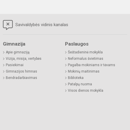
Savivaldybės vidinis kanalas
Gimnazija
Paslaugos
Apie gimnaziją
Šeštadieninė mokykla
Vizija, misija, vertybės
Neformalus švietimas
Pasiekimai
Pagalba mokiniams ir tėvams
Gimnazijos himnas
Mokinių maitinimas
Bendradarbiavimas
Biblioteka
Patalpų nuoma
Visos dienos mokykla