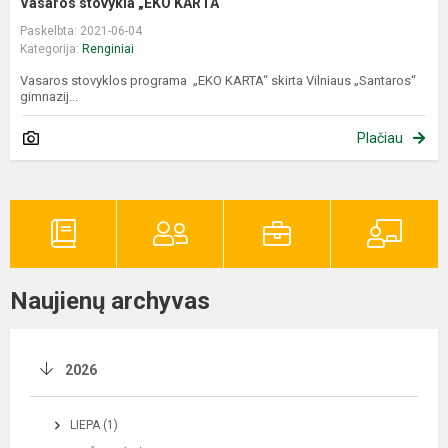
Vasaros stovykla „EKO KARTA“
Paskelbta: 2021-06-04
Kategorija:
Renginiai
Vasaros stovyklos programa „EKO KARTA“ skirta Vilniaus „Santaros“
gimnazij...
Plačiau
Naujienų archyvas
2026
LIEPA (1)