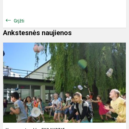
Grįžti
Ankstesnės naujienos
V
s
„
K