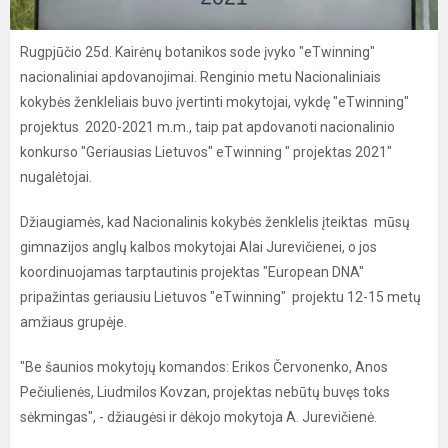
Rugpjūčio 25d. Kairėnų botanikos sode įvyko "eTwinning"
nacionaliniai apdovanojimai. Renginio metu Nacionaliniais
kokybės ženkleliais buvo įvertinti mokytojai, vykdę "eTwinning"
projektus 2020-2021 m.m., taip pat apdovanoti nacionalinio
konkurso "Geriausias Lietuvos" eTwinning " projektas 2021"
nugalėtojai.
Džiaugiamės, kad Nacionalinis kokybės ženklelis įteiktas mūsų
gimnazijos anglų kalbos mokytojai Alai Jurevičienei, o jos
koordinuojamas tarptautinis projektas "European DNA"
pripažintas geriausiu Lietuvos "eTwinning" projektu 12-15 metų
amžiaus grupėje.
"Be šaunios mokytojų komandos: Erikos Červonenko, Anos
Pečiulienės, Liudmilos Kovzan, projektas nebūtų buvęs toks
sėkmingas", - džiaugėsi ir dėkojo mokytoja A. Jurevičienė.