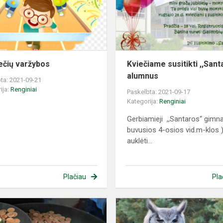
ečių varžybos
Kviečiame susitikti ,,San
alumnus
ta: 2021-09-21
ija:
Renginiai
Paskelbta: 2021-09-17
Kategorija:
Renginiai
Gerbiamieji ,,Santaros“ gimna
buvusios 4-osios vid.m-klos 
auklėti...
Plačiau
Pla
Edukacinė
pamoka