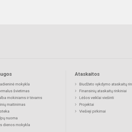
augos
Ataskaitos
adieninė mokykla
Biudžeto vykdymo ataskaitų rin
rmalus švietimas
Finansinių ataskaitų rinkiniai
lba mokiniams ir tėvams
Lėšos veiklai viešinti
nių maitinimas
Projektai
ioteka
Viešieji pirkimai
alpų nuoma
s dienos mokykla