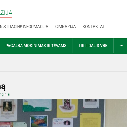
AZIJA
NISTRACINĖ INFORMACIJA
GIMNAZIJA
KONTAKTAI
D
PAGALBA MOKINIAMS IR TĖVAMS
I IR II DALIS VBE
ną
nginiai