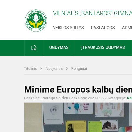
VILNIAUS „SANTAROS“ GIMN
VEIKLOS SRITYS
PASLAUGOS
ADMI
PRADŽIA
UGDYMAS
ĮTRAUKUSIS UGDYMAS
Titulinis
Naujienos
Renginiai
Minime Europos kalbų die
Paskelbė : Natalija Solden
Paskelbta: 2021-09-27
Kategorija:
Re