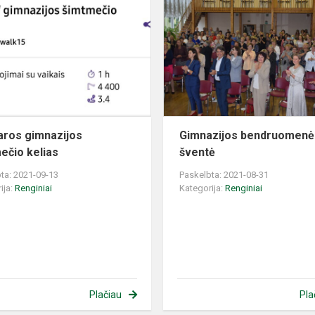
gimnazijos
šimtmečio
kelias
aros gimnazijos
Gimnazijos bendruomenė
ečio kelias
šventė
ta: 2021-09-13
Paskelbta: 2021-08-31
ija:
Renginiai
Kategorija:
Renginiai
Plačiau
Pla