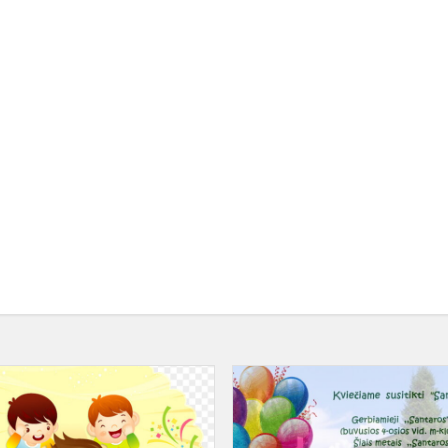
Estafečių
varžybos