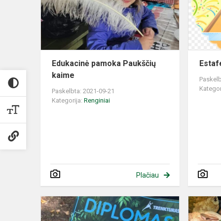
Edukacinė pamoka Paukščių
Estaf
kaime
Paskelb
Kategor
Paskelbta: 2021-09-21
Kategorija:
Renginiai
Plačiau
15
km