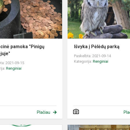
"Pinigų
o
muziejuje"
cinė pamoka "Pinigų
Išvyka į Pėlėdų parką
juje"
Paskelbta: 2021-09-14
Kategorija:
Renginiai
ta: 2021-09-15
ija:
Renginiai
Plačiau
Pla
"Santaros