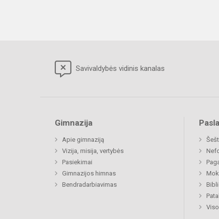
Savivaldybės vidinis kanalas
Gimnazija
Pasl
Apie gimnaziją
Šešt
Vizija, misija, vertybės
Nefo
Pasiekimai
Paga
Gimnazijos himnas
Moki
Bendradarbiavimas
Bibl
Pat
Viso