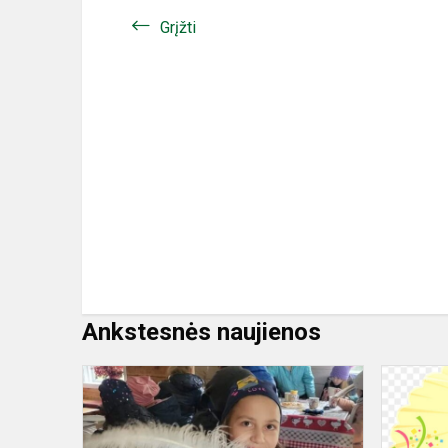
Grįžti
Ankstesnės naujienos
Edukacinė
pamoka
Paukščių
kaime