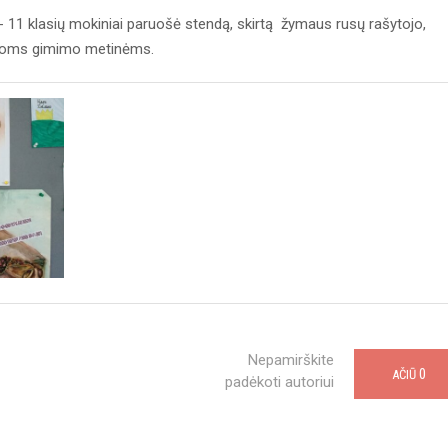
- 11 klasių mokiniai paruošė stendą, skirtą žymaus rusų rašytojo,
sioms gimimo metinėms.
Nepamirškite
0
AČIŪ
padėkoti autoriui