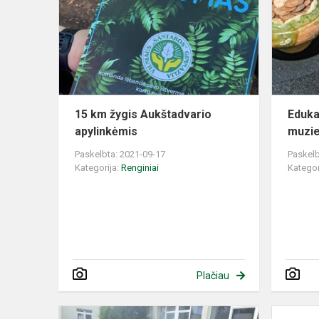
žygis
Aukštadvari
apylinkėmis
15 km žygis Aukštadvario
Eduka
apylinkėmis
muzie
Paskelbta: 2021-09-17
Paskelb
Kategorija:
Renginiai
Kategor
Plačiau
Lietuvių