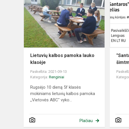
kalbos
pamoka
lauko
klasėje
Lietuvių kalbos pamoka lauko
"Sant
klasėje
šimtm
Paskelbta: 2021-09-13
Paskelb
Kategorija:
Renginiai
Kategor
Rugsėjo 10 dieną 5f klasės
mokiniams lietuvių kalbos pamoka
,,Vietovės ABC" vyko...
Plačiau