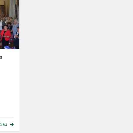
bendruomenės
šventė
s
čiau