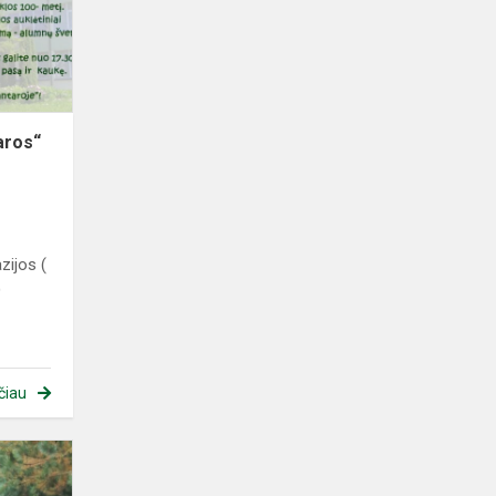
taros“
zijos (
)
čiau
Išvyka
į