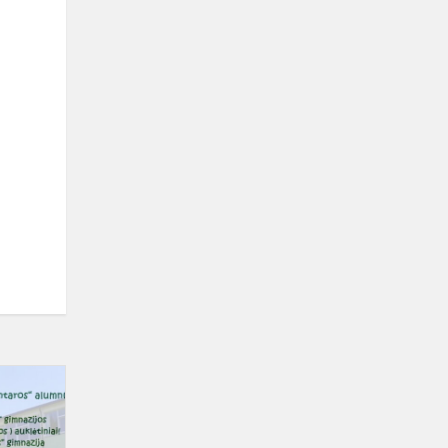
Kviečiame
susitikti
,,Santaros“
alumnus