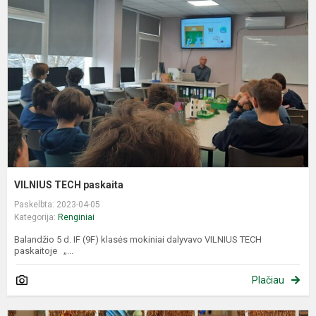
p
VILNIUS TECH paskaita
Paskelbta: 2023-04-05
Kategorija:
Renginiai
Balandžio 5 d. IF (9F) klasės mokiniai dalyvavo VILNIUS TECH
paskaitoje „...
Plačiau