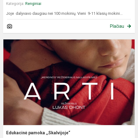
Kategorija:
Renginiai
Joje dalyvavo daugiau nei 100 mokinių. Vieni 9-11 klasių mokini...
Plačiau
E
p
,
Edukacinė pamoka ,,Skalvijoje“