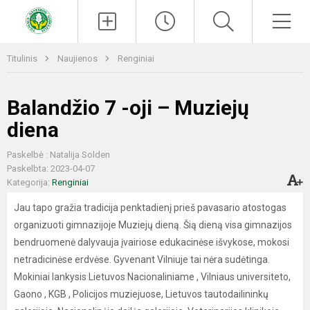
Paieška
Men
Titulinis
Naujienos
Renginiai
Balandžio 7 -oji – Muziejų
diena
Paskelbė : Natalija Solden
Paskelbta: 2023-04-07
Kategorija:
Renginiai
Jau tapo gražia tradicija penktadienį prieš pavasario atostogas
organizuoti gimnazijoje Muziejų dieną. Šią dieną visa gimnazijos
bendruomenė dalyvauja įvairiose edukacinėse išvykose, mokosi
netradicinėse erdvėse. Gyvenant Vilniuje tai nėra sudėtinga.
Mokiniai lankysis Lietuvos Nacionaliniame , Vilniaus universiteto,
Gaono , KGB , Policijos muziejuose, Lietuvos tautodailininkų