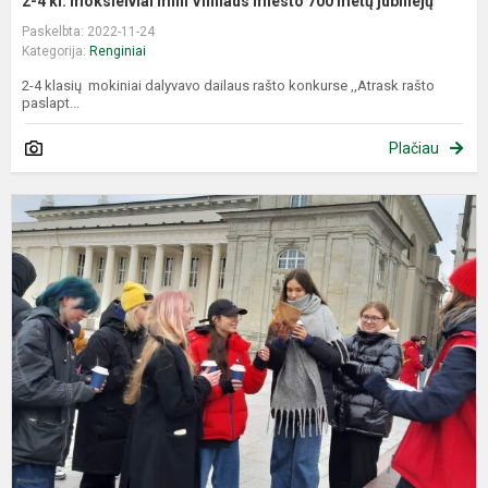
2-4 kl. moksleiviai mini Vilniaus miesto 700 metų jubiliejų
Paskelbta: 2022-11-24
Kategorija:
Renginiai
2-4 klasių mokiniai dalyvavo dailaus rašto konkurse ,,Atrask rašto
paslapt...
Plačiau
O
ž
,
V
k