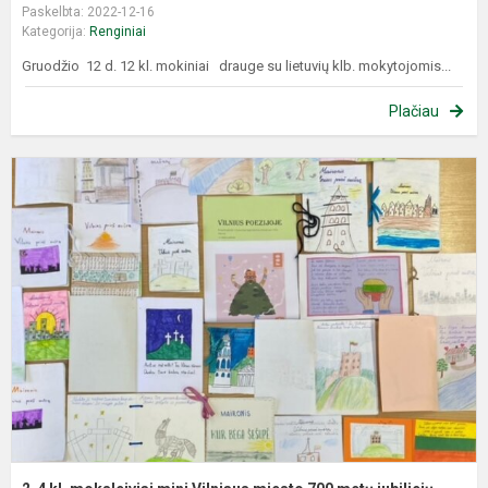
Paskelbta: 2022-12-16
Kategorija:
Renginiai
Gruodžio 12 d. 12 kl. mokiniai drauge su lietuvių klb. mokytojomis...
Plačiau
2
4
kl
m
m
V
m
7
m
j