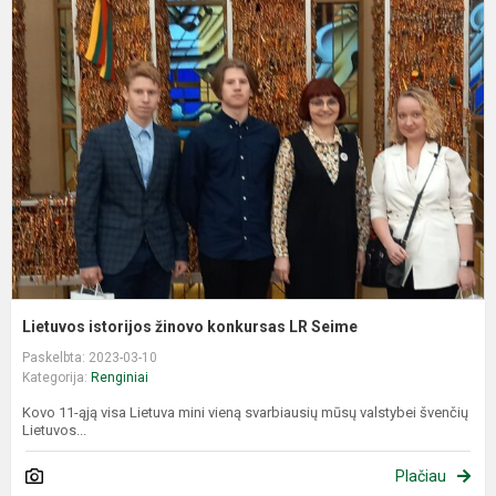
L
i
ž
k
L
S
Lietuvos istorijos žinovo konkursas LR Seime
Paskelbta: 2023-03-10
Kategorija:
Renginiai
Kovo 11-ąją visa Lietuva mini vieną svarbiausių mūsų valstybei švenčių
Lietuvos...
Plačiau