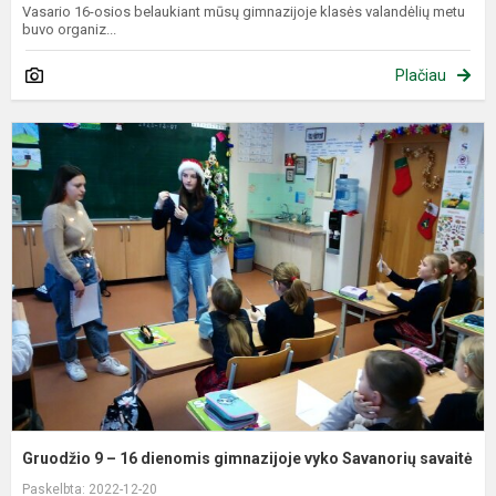
Vasario 16-osios belaukiant mūsų gimnazijoje klasės valandėlių metu
buvo organiz...
Plačiau
G
9
–
1
d
g
v
S
s
Gruodžio 9 – 16 dienomis gimnazijoje vyko Savanorių savaitė
Paskelbta: 2022-12-20