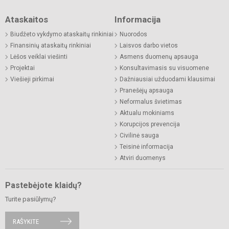
Ataskaitos
Informacija
Biudžeto vykdymo ataskaitų rinkiniai
Nuorodos
Finansinių ataskaitų rinkiniai
Laisvos darbo vietos
Lėšos veiklai viešinti
Asmens duomenų apsauga
Projektai
Konsultavimasis su visuomene
Viešieji pirkimai
Dažniausiai užduodami klausimai
Pranešėjų apsauga
Neformalus švietimas
Aktualu mokiniams
Korupcijos prevencija
Civilinė sauga
Teisinė informacija
Atviri duomenys
Pastebėjote klaidų?
Turite pasiūlymų?
RAŠYKITE