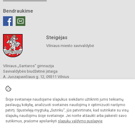
Bendraukime
Steigėjas
Vilniaus miesto savivaldybė
Vilniaus „Santaros“ gimnazija
Savivaldybės biudžetinė įstaiga
A. Juozapavičiaus g. 12, 09311 Vilnius
Tel./ faks.
+37052727841
El. p.
rastine@santaros.vilnius.lm.lt
Duomenys kaupiami ir saugomi
Juridinių asmenų registre
Šioje svetainėje naudojame slapukus siekdami užtikrinti jums teikiamų
Įmonės kodas 304089960
paslaugų kokybę, analizuoti svetainės naudojimą ir optimizuoti naršymo
patirtį. Spustelėję mygtuką „Sutinku“, jūs patvirtinate, kad sutinkate su visų
slapukų naudojimu šioje svetainėje. Jei norite atšaukti arba pakeisti savo
sutikimus, prašome apsilankyti
slapukų valdymo puslapyje
.
© 2021. Vilniaus „Santaros“ gimnazija. Visos teisės saugomos.