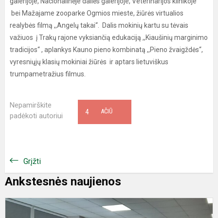
galerijoje, Nacionalinėje dailės galerijoje, Veterinarijos klinikoje
bei Mažajame zooparke Ogmios mieste, žiūrės virtualios
realybės filmą ,,Angelų takai“. Dalis mokinių kartu su tėvais
važiuos į Trakų rajone vyksiančią edukaciją ,,Kiaušinių marginimo
tradicijos“ , aplankys Kauno pieno kombinatą ,,Pieno žvaigždės“,
vyresniųjų klasių mokiniai žiūrės ir aptars lietuviškus
trumpametražius filmus.
Nepamirškite
4
AČIŪ
padėkoti autoriui
Grįžti
Ankstesnės naujienos
V
T