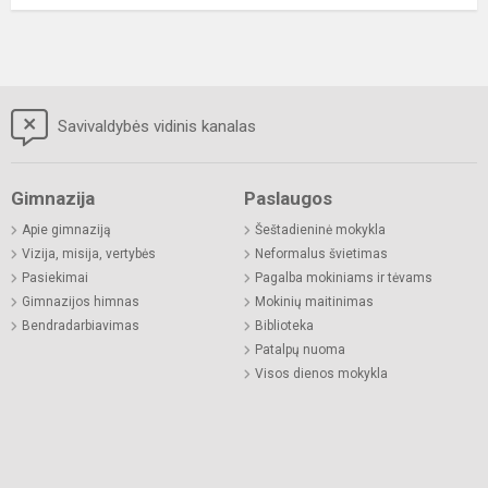
Savivaldybės vidinis kanalas
Gimnazija
Paslaugos
Apie gimnaziją
Šeštadieninė mokykla
Vizija, misija, vertybės
Neformalus švietimas
Pasiekimai
Pagalba mokiniams ir tėvams
Gimnazijos himnas
Mokinių maitinimas
Bendradarbiavimas
Biblioteka
Patalpų nuoma
Visos dienos mokykla