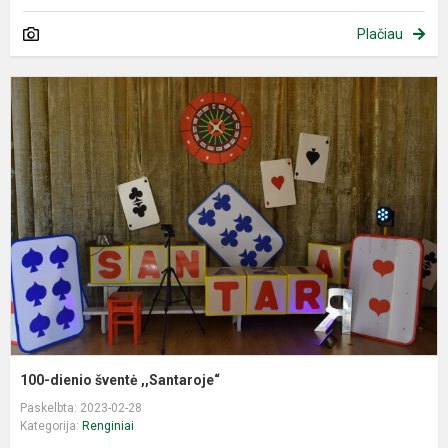
Plačiau
1
d
š
,
100-dienio šventė ,,Santaroje“
Paskelbta: 2023-02-28
Kategorija:
Renginiai