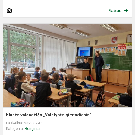
Plačiau
K
v
„
g
Klasės valandėlės „Valstybės gimtadienis“
Paskelbta: 2023-02-10
Kategorija:
Renginiai