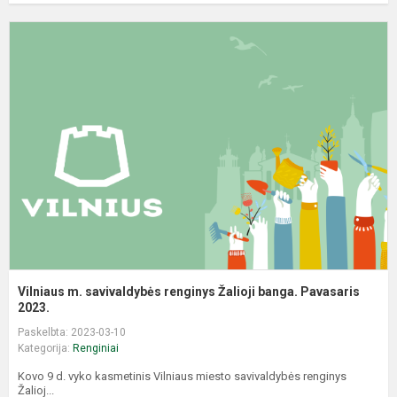
V
m
s
r
Ž
b
P
Vilniaus m. savivaldybės renginys Žalioji banga. Pavasaris
2023.
Paskelbta: 2023-03-10
Kategorija:
Renginiai
Kovo 9 d. vyko kasmetinis Vilniaus miesto savivaldybės renginys
Žalioj...