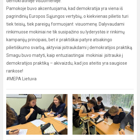
demokratinėje visuomenėje.
Pamokoje buvo akcentuojama, kad demokratija yra viena iš
pagrindinių Europos Sąjungos vertybių, o kiekvienas pilietis turi
tiek teisių, tiek pareigų formuojant visuomenę. Dalyvaudami
rinkimuose mokiniai ne tik susipažino su lyderystės ir rinkimų
kampanijų principais, bet ir praktiškai patyrė atsakingo
pilietiškumo svarbą, aktyviai įsitraukdami į demokratijos praktiką.
Smagu buvo matyti, kaip entuziastingai mokiniai įsitraukė į
demokratijos praktiką – akivaizdu, kad jos ateitis yra saugiose
rankose!
#MEPA Lietuva