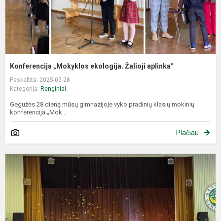
Konferencija „Mokyklos ekologija. Žalioji aplinka“
Paskelbta: 2025-05-28
Kategorija:
Renginiai
Gegužės 28 dieną mūsų gimnazijoje vyko pradinių klasių mokinių
konferencija „Mok...
Plačiau
,
d
T
š
p