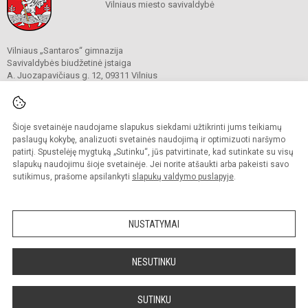
Vilniaus miesto savivaldybė
Vilniaus „Santaros“ gimnazija
Savivaldybės biudžetinė įstaiga
A. Juozapavičiaus g. 12, 09311 Vilnius
Tel./ faks.
+37052727841
El. p.
rastine@santaros.vilnius.lm.lt
Duomenys kaupiami ir saugomi
Juridinių asmenų registre
Šioje svetainėje naudojame slapukus siekdami užtikrinti jums teikiamų
Įmonės kodas 304089960
paslaugų kokybę, analizuoti svetainės naudojimą ir optimizuoti naršymo
patirtį. Spustelėję mygtuką „Sutinku“, jūs patvirtinate, kad sutinkate su visų
slapukų naudojimu šioje svetainėje. Jei norite atšaukti arba pakeisti savo
sutikimus, prašome apsilankyti
slapukų valdymo puslapyje
.
© 2021. Vilniaus „Santaros“ gimnazija. Visos teisės saugomos.
Kopijuoti turinį be raštiško gimnazijos sutikimo griežtai draudžiama.
NUSTATYMAI
Prieinamumo paraiška
Slapukų politika
Sumanus būdas atnaujinti
NESUTINKU
mokyklos interneto
svetainę
SUTINKU