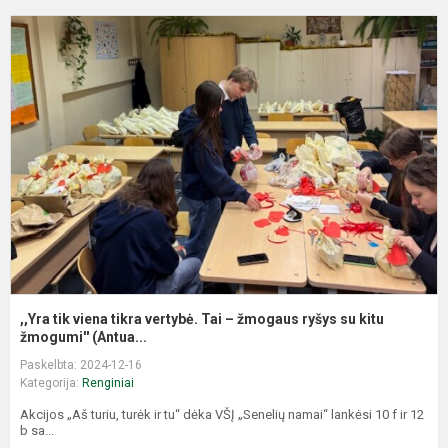
,
t
v
t
v
T
–
ž
r
s
ki
,,Yra tik viena tikra vertybė. Tai – žmogaus ryšys su kitu
žmogumi'' (Antua...
Paskelbta: 2024-12-16
Kategorija:
Renginiai
Akcijos „Aš turiu, turėk ir tu“ dėka VŠĮ „Senelių namai“ lankėsi 10 f ir 12
b sa...