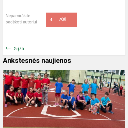
Nepamirškite
4
AČIŪ
padėkoti autoriui
Grįžti
Ankstesnės naujienos
S
e
„
g