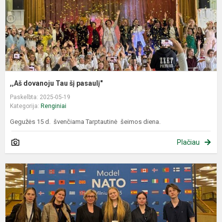
,,Aš dovanoju Tau šį pasaulį"
Paskelbta: 2025-05-19
Kategorija:
Renginiai
Gegužės 15 d. švenčiama Tarptautinė šeimos diena.
Plačiau
M
N
V
2