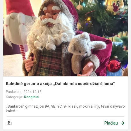
g
a
,
n
š
Kalėdinė gerumo akcija ,,Dalinkimės nuoširdžiai šiluma”
Paskelbta: 2024-12-16
Kategorija:
Renginiai
,,Santaros” gimnazijos 9A, 9B, 9C, 9F klasių mokiniai ir jų tėvai dalyvavo
kalėd...
Plačiau