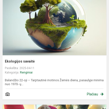
Ekologijos savaitė
Paskelbta: 2025-04-11
Kategorija:
Renginiai
Balandžio 22-oji – Tarptautinė motinos Žemės diena, pasaulyje minima
nuo 1970- ų...
Plačiau
K