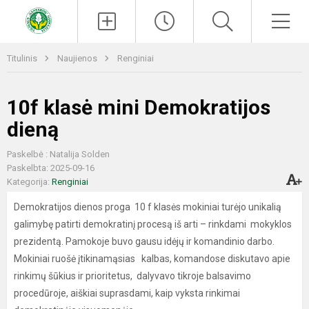
Paieška
Men
Titulinis
Naujienos
Renginiai
10f klasė mini Demokratijos
dieną
Paskelbė : Natalija Solden
Paskelbta: 2025-09-16
Kategorija:
Renginiai
Demokratijos dienos proga 10 f klasės mokiniai turėjo unikalią
galimybę patirti demokratinį procesą iš arti – rinkdami mokyklos
prezidentą. Pamokoje buvo gausu idėjų ir komandinio darbo.
Mokiniai ruošė įtikinamąsias kalbas, komandose diskutavo apie
rinkimų šūkius ir prioritetus, dalyvavo tikroje balsavimo
procedūroje, aiškiai suprasdami, kaip vyksta rinkimai