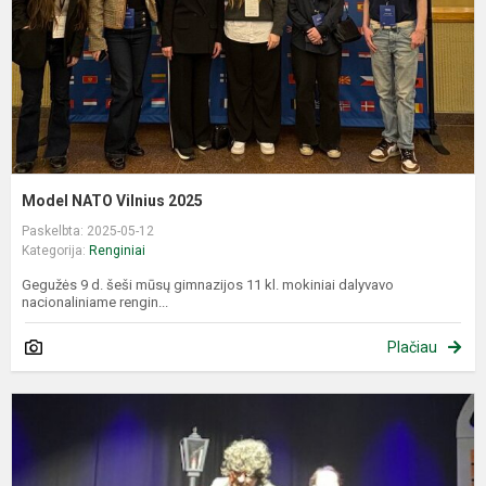
Model NATO Vilnius 2025
Paskelbta: 2025-05-12
Kategorija:
Renginiai
Gegužės 9 d. šeši mūsų gimnazijos 11 kl. mokiniai dalyvavo
nacionaliniame rengin...
Plačiau
T
g
n
t