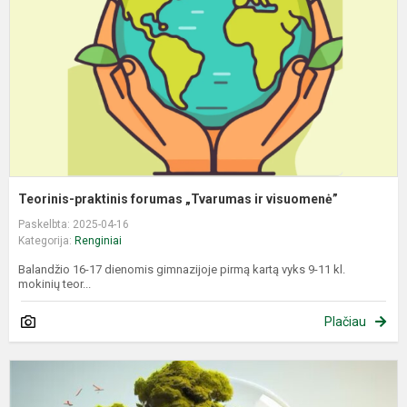
ir
v
Teorinis-praktinis forumas „Tvarumas ir visuomenė”
Paskelbta: 2025-04-16
Kategorija:
Renginiai
Balandžio 16-17 dienomis gimnazijoje pirmą kartą vyks 9-11 kl.
mokinių teor...
Plačiau
E
s