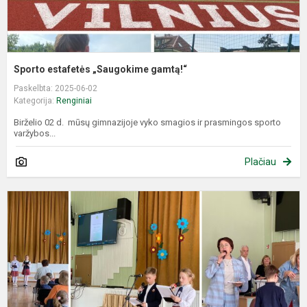
Sporto estafetės „Saugokime gamtą!“
Paskelbta: 2025-06-02
Kategorija:
Renginiai
Birželio 02 d. mūsų gimnazijoje vyko smagios ir prasmingos sporto
varžybos...
Plačiau
K
„
e
Ž
a