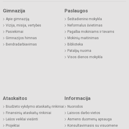
Gimnazija
Paslaugos
Apie gimnaziją
Šeštadieninė mokykla
Vizija, misija, vertybės
Neformalus švietimas
Pasiekimai
Pagalba mokiniams ir tėvams
Gimnazijos himnas
Mokinių maitinimas
Bendradarbiavimas
Biblioteka
Patalpų nuoma
Visos dienos mokykla
Ataskaitos
Informacija
Biudžeto vykdymo ataskaitų rinkiniai
Nuorodos
Finansinių ataskaitų rinkiniai
Laisvos darbo vietos
Lėšos veiklai viešinti
Asmens duomenų apsauga
Projektai
Konsultavimasis su visuomene