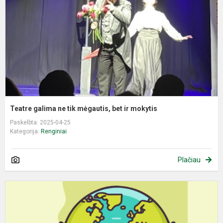
m
b
ir
m
Teatre galima ne tik mėgautis, bet ir mokytis
Paskelbta: 2025-04-25
Kategorija:
Renginiai
Plačiau
T
p
f
„