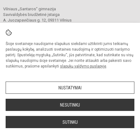
Vilniaus „Santaros“ gimnazija
Savivaldybės biudžetinė įstaiga
A. Juozapavičiaus g. 12, 09311 Vilnius
Tel./ faks.
+37052727841
El. p.
rastine@santaros.vilnius.lm.lt
Duomenys kaupiami ir saugomi
Juridinių asmenų registre
Šioje svetainėje naudojame slapukus siekdami užtikrinti jums teikiamų
Įmonės kodas 304089960
paslaugų kokybę, analizuoti svetainės naudojimą ir optimizuoti naršymo
patirtį. Spustelėję mygtuką „Sutinku“, jūs patvirtinate, kad sutinkate su visų
slapukų naudojimu šioje svetainėje. Jei norite atšaukti arba pakeisti savo
sutikimus, prašome apsilankyti
slapukų valdymo puslapyje
.
© 2021. Vilniaus „Santaros“ gimnazija. Visos teisės saugomos.
Kopijuoti turinį be raštiško gimnazijos sutikimo griežtai draudžiama.
NUSTATYMAI
Prieinamumo paraiška
Slapukų politika
Sumanus būdas atnaujinti
NESUTINKU
mokyklos interneto
svetainę
SUTINKU