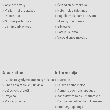
Apie gimnaziją
Šeštadieninė mokykla
Vizija, misija, vertybės
Neformalus švietimas
Pasiekimai
Pagalba mokiniams ir tėvams
Gimnazijos himnas
Mokinių maitinimas
Bendradarbiavimas
Biblioteka
Patalpų nuoma
Visos dienos mokykla
Ataskaitos
Informacija
Biudžeto vykdymo ataskaitų rinkiniai
Nuorodos
Finansinių ataskaitų rinkiniai
Laisvos darbo vietos
Lėšos veiklai viešinti
Asmens duomenų apsauga
Projektai
Konsultavimasis su visuomene
Viešieji pirkimai
Dažniausiai užduodami klausimai
Pranešėjų apsauga