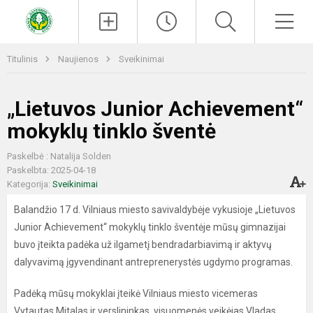
Paieška
Men
Titulinis
Naujienos
Sveikinimai
„Lietuvos Junior Achievement“
mokyklų tinklo šventė
Paskelbė : Natalija Solden
Paskelbta: 2025-04-18
Kategorija:
Sveikinimai
Balandžio 17 d. Vilniaus miesto savivaldybėje vykusioje „Lietuvos
Junior Achievement“ mokyklų tinklo šventėje mūsų gimnazijai
buvo įteikta padėka už ilgametį bendradarbiavimą ir aktyvų
dalyvavimą įgyvendinant antreprenerystės ugdymo programas.
Padėką mūsų mokyklai įteikė Vilniaus miesto vicemeras
Vytautas Mitalas ir verslininkas, visuomenės veikėjas Vladas