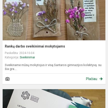
Rankų darbo sveikinimai mokytojams
Paskelbta: 2024-10-04
Kategorija:
Sveikinimai
Sveikiname mūsų mokytojus ir visą Santaros gimnazijos kolektyvą su
šia gra...
Plačiau
B
o
(