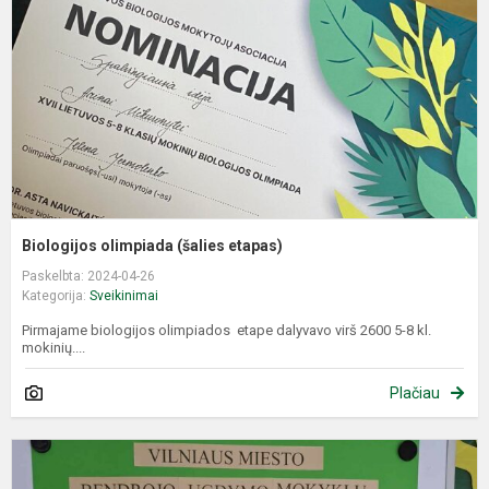
e
Biologijos olimpiada (šalies etapas)
Paskelbta: 2024-04-26
Kategorija:
Sveikinimai
Pirmajame biologijos olimpiados etape dalyvavo virš 2600 5-8 kl.
mokinių....
Plačiau
V
m