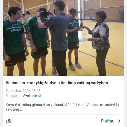
m
m
ž
t
v
v
Vilniaus m. mokyklų žaidynių tinklinio vaikinų varžybos
Paskelbta: 2024-03-12
Kategorija:
Sveikinimai
Kovo 8 d. mūsų gimnazijos vaikinai užėmė II vietą Vilniaus m. mokyklų
žaidynių t...
Plačiau