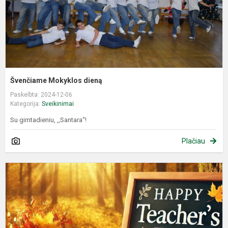
Švenčiame Mokyklos dieną
Paskelbta: 2024-12-06
Kategorija:
Sveikinimai
Su gimtadieniu, ,,Santara“!
Plačiau
S
M
d
p