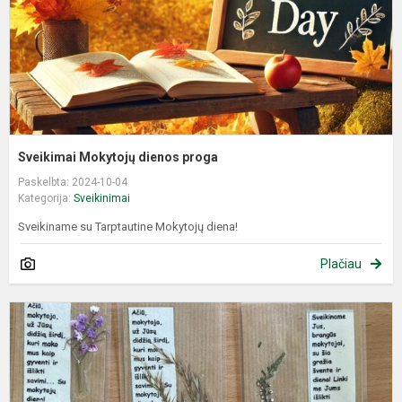
Sveikimai Mokytojų dienos proga
Paskelbta: 2024-10-04
Kategorija:
Sveikinimai
Sveikiname su Tarptautine Mokytojų diena!
Plačiau
R
d
s
m