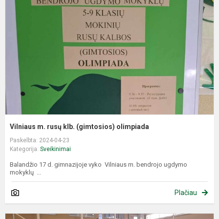
r
k
(
o
Vilniaus m. rusų klb. (gimtosios) olimpiada
Paskelbta: 2024-04-23
Kategorija:
Sveikinimai
Balandžio 17 d. gimnazijoje vyko Vilniaus m. bendrojo ugdymo
mokyklų ...
Plačiau
V