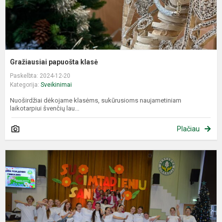
Gražiausiai papuošta klasė
Paskelbta: 2024-12-20
Kategorija:
Sveikinimai
Nuoširdžiai dėkojame klasėms, sukūrusioms naujametiniam
laikotarpiui švenčių lau...
Plačiau
Š
M
d