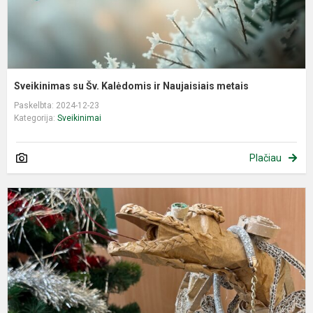
Sveikinimas su Šv. Kalėdomis ir Naujaisiais metais
Paskelbta: 2024-12-23
Kategorija:
Sveikinimai
Plačiau
G
p
k