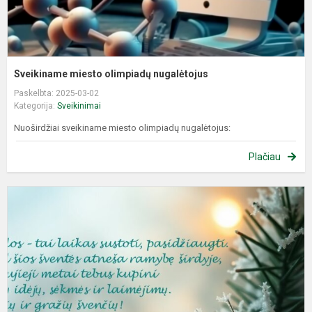
Sveikiname miesto olimpiadų nugalėtojus
Paskelbta: 2025-03-02
Kategorija:
Sveikinimai
Nuoširdžiai sveikiname miesto olimpiadų nugalėtojus:
Plačiau
S
s
Š
K
ir
N
m