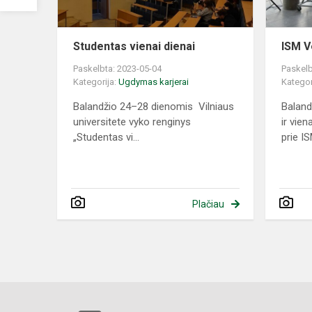
Studentas vienai dienai
ISM V
Paskelbta: 2023-05-04
Paskelb
Kategorija:
Ugdymas karjerai
Kategor
Balandžio 24–28 dienomis Vilniaus
Baland
universitete vyko renginys
ir vien
„Studentas vi...
prie IS
Plačiau