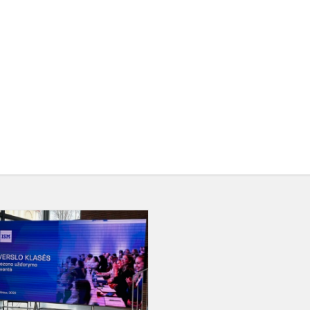
ISM
Verslo
klasė