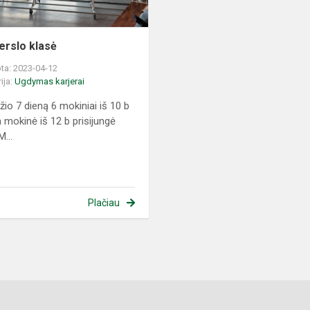
erslo klasė
ta: 2023-04-12
ija:
Ugdymas karjerai
žio 7 dieną 6 mokiniai iš 10 b
a mokinė iš 12 b prisijungė
M...
Plačiau