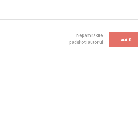
Nepamirškite
0
AČIŪ
padėkoti autoriui