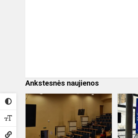
Ankstesnės naujienos
Studentas
vienai
dienai