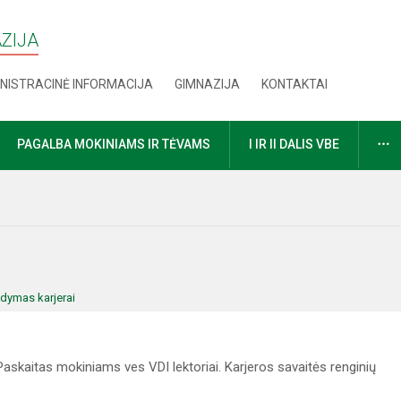
AZIJA
NISTRACINĖ INFORMACIJA
GIMNAZIJA
KONTAKTAI
D
PAGALBA MOKINIAMS IR TĖVAMS
I IR II DALIS VBE
dymas karjerai
askaitas mokiniams ves VDI lektoriai. Karjeros savaitės renginių