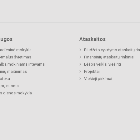
augos
Ataskaitos
adieninė mokykla
Biudžeto vykdymo ataskaitų rin
rmalus švietimas
Finansinių ataskaitų rinkiniai
lba mokiniams ir tėvams
Lėšos veiklai viešinti
nių maitinimas
Projektai
ioteka
Viešieji pirkimai
alpų nuoma
s dienos mokykla