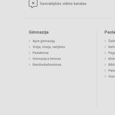
Savivaldybės vidinis kanalas
Gimnazija
Pasl
Apie gimnaziją
Šešt
Vizija, misija, vertybės
Nefo
Pasiekimai
Paga
Gimnazijos himnas
Moki
Bendradarbiavimas
Bibl
Pat
Viso