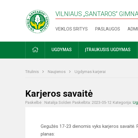
VILNIAUS „SANTAROS“ GIMN
VEIKLOS SRITYS
PASLAUGOS
ADMI
PRADŽIA
UGDYMAS
ĮTRAUKUSIS UGDYMAS
Titulinis
Naujienos
Ugdymas karjerai
Karjeros savaitė
Paskelbė : Natalija Solden
Paskelbta: 2023-05-12
Kategorija:
Ug
Gegužės 17-23 dienomis vyks karjeros savaitė. P
planas: