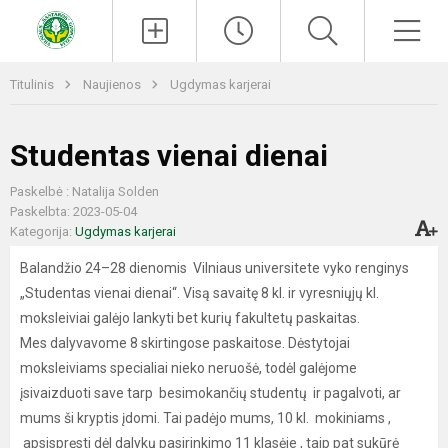
Paieška
Men
Titulinis
Naujienos
Ugdymas karjerai
Studentas vienai dienai
Paskelbė : Natalija Solden
Paskelbta: 2023-05-04
Kategorija:
Ugdymas karjerai
Balandžio 24–28 dienomis Vilniaus universitete vyko renginys
„Studentas vienai dienai“. Visą savaitę 8 kl. ir vyresniųjų kl.
moksleiviai galėjo lankyti bet kurių fakultetų paskaitas.
Mes dalyvavome 8 skirtingose paskaitose. Dėstytojai
moksleiviams specialiai nieko neruošė, todėl galėjome
įsivaizduoti save tarp besimokančių studentų ir pagalvoti, ar
mums ši kryptis įdomi. Tai padėjo mums, 10 kl. mokiniams ,
apsispręsti dėl dalykų pasirinkimo 11 klasėje , taip pat sukūrė