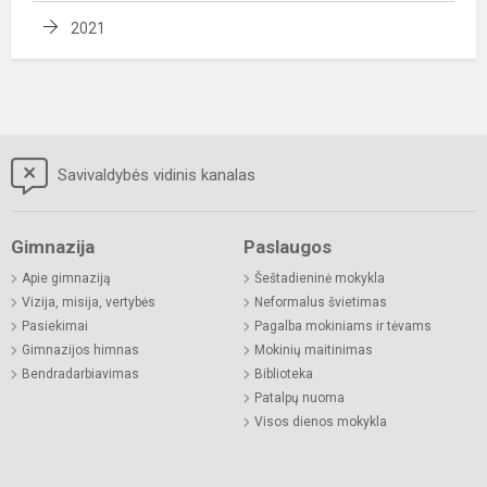
2021
Savivaldybės vidinis kanalas
Gimnazija
Paslaugos
Apie gimnaziją
Šeštadieninė mokykla
Vizija, misija, vertybės
Neformalus švietimas
Pasiekimai
Pagalba mokiniams ir tėvams
Gimnazijos himnas
Mokinių maitinimas
Bendradarbiavimas
Biblioteka
Patalpų nuoma
Visos dienos mokykla