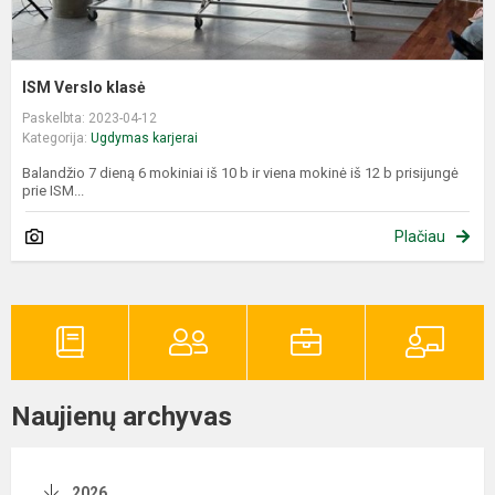
ISM Verslo klasė
Paskelbta: 2023-04-12
Kategorija:
Ugdymas karjerai
Balandžio 7 dieną 6 mokiniai iš 10 b ir viena mokinė iš 12 b prisijungė
prie ISM...
Plačiau
Naujienų archyvas
2026