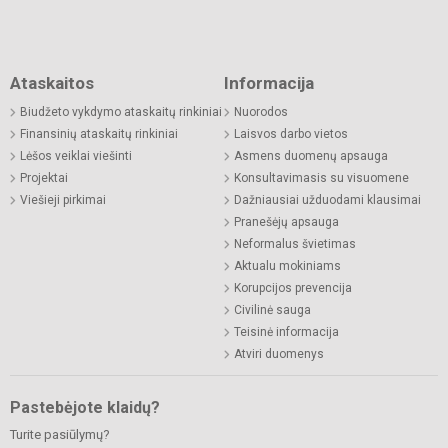
Ataskaitos
Informacija
Biudžeto vykdymo ataskaitų rinkiniai
Nuorodos
Finansinių ataskaitų rinkiniai
Laisvos darbo vietos
Lėšos veiklai viešinti
Asmens duomenų apsauga
Projektai
Konsultavimasis su visuomene
Viešieji pirkimai
Dažniausiai užduodami klausimai
Pranešėjų apsauga
Neformalus švietimas
Aktualu mokiniams
Korupcijos prevencija
Civilinė sauga
Teisinė informacija
Atviri duomenys
Pastebėjote klaidų?
Turite pasiūlymų?