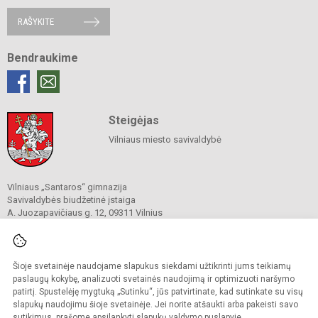
RAŠYKITE
Bendraukime
Steigėjas
Vilniaus miesto savivaldybė
Vilniaus „Santaros“ gimnazija
Savivaldybės biudžetinė įstaiga
A. Juozapavičiaus g. 12, 09311 Vilnius
Tel./ faks.
+37052727841
El. p.
rastine@santaros.vilnius.lm.lt
Duomenys kaupiami ir saugomi
Juridinių asmenų registre
Šioje svetainėje naudojame slapukus siekdami užtikrinti jums teikiamų
Įmonės kodas 304089960
paslaugų kokybę, analizuoti svetainės naudojimą ir optimizuoti naršymo
patirtį. Spustelėję mygtuką „Sutinku“, jūs patvirtinate, kad sutinkate su visų
slapukų naudojimu šioje svetainėje. Jei norite atšaukti arba pakeisti savo
sutikimus, prašome apsilankyti
slapukų valdymo puslapyje
.