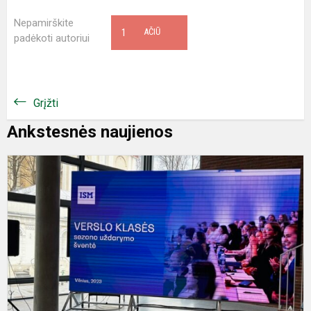
Nepamirškite
1
AČIŪ
padėkoti autoriui
Grįžti
Ankstesnės naujienos
I
V
k