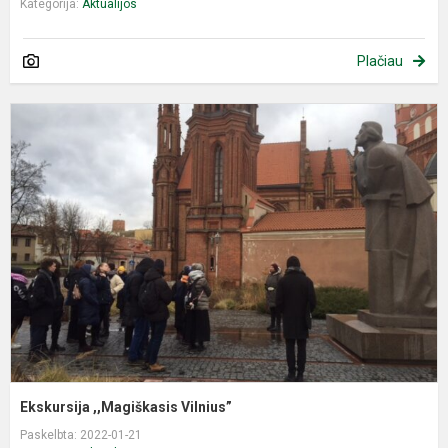
Kategorija:
Aktualijos
Plačiau
E
,
V
Ekskursija ,,Magiškasis Vilnius”
Paskelbta: 2022-01-21