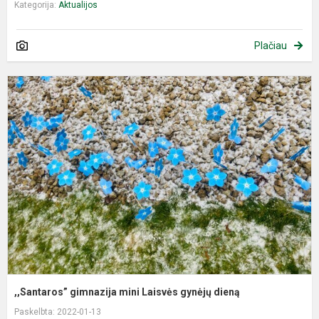
Kategorija:
Aktualijos
Plačiau
,
g
m
L
g
d
,,Santaros” gimnazija mini Laisvės gynėjų dieną
Paskelbta: 2022-01-13