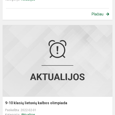
Plačiau
9
1
k
l
k
o
9-10 klasių lietuvių kalbos olimpiada
Paskelbta: 2022-02-01
Kategorija:
Aktualijos