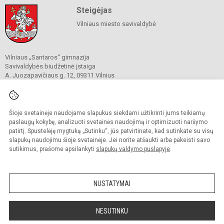
Steigėjas
Vilniaus miesto savivaldybė
Vilniaus „Santaros“ gimnazija
Savivaldybės biudžetinė įstaiga
A. Juozapavičiaus g. 12, 09311 Vilnius
Tel./ faks.
+37052727841
El. p.
rastine@santaros.vilnius.lm.lt
Duomenys kaupiami ir saugomi
Juridinių asmenų registre
Šioje svetainėje naudojame slapukus siekdami užtikrinti jums teikiamų
Įmonės kodas 304089960
paslaugų kokybę, analizuoti svetainės naudojimą ir optimizuoti naršymo
patirtį. Spustelėję mygtuką „Sutinku“, jūs patvirtinate, kad sutinkate su visų
slapukų naudojimu šioje svetainėje. Jei norite atšaukti arba pakeisti savo
sutikimus, prašome apsilankyti
slapukų valdymo puslapyje
.
© 2021. Vilniaus „Santaros“ gimnazija. Visos teisės saugomos.
Kopijuoti turinį be raštiško gimnazijos sutikimo griežtai draudžiama.
NUSTATYMAI
Prieinamumo paraiška
Slapukų politika
Sumanus būdas atnaujinti
NESUTINKU
mokyklos interneto
svetainę