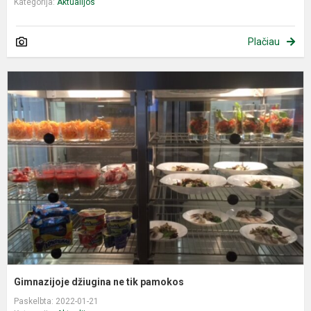
Kategorija:
Aktualijos
Plačiau
G
d
n
t
p
Gimnazijoje džiugina ne tik pamokos
Paskelbta: 2022-01-21