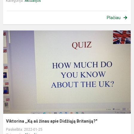
Kategorija:
Aktualijos
Plačiau
V
,
a
ž
a
D
B
Viktorina ,,Ką aš žinau apie Didžiąją Britaniją?"
Paskelbta: 2022-01-25