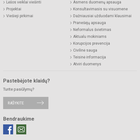
Lėšos veiklai viešinti
Asmens duomenų apsauga
Projektai
Konsultavimasis su visuomene
Viešieji pirkimai
Dažniausiai užduodami klausimai
Pranešėjų apsauga
Neformalus švietimas
Aktualu mokiniams
Korupcijos prevencija
Civilinė sauga
Teisinė informacija
Atviri duomenys
Pastebėjote klaidų?
Turite pasiūlymų?
RAŠYKITE
Bendraukime