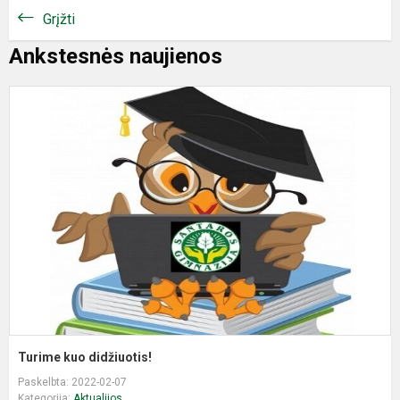
Grįžti
Ankstesnės naujienos
T
k
d
Turime kuo didžiuotis!
Paskelbta: 2022-02-07
Kategorija:
Aktualijos