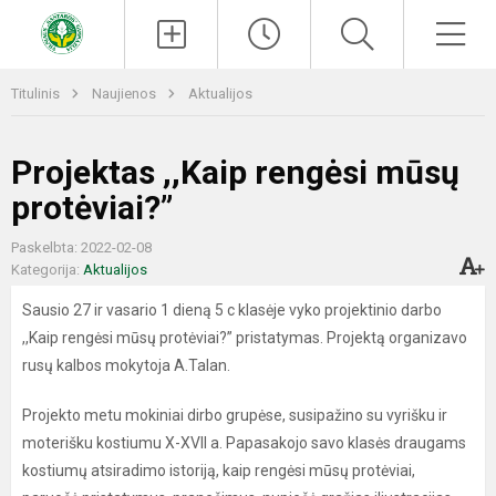
Paieška
Men
Titulinis
Naujienos
Aktualijos
Projektas ,,Kaip rengėsi mūsų
protėviai?”
Paskelbta: 2022-02-08
Kategorija:
Aktualijos
Sausio 27 ir vasario 1 dieną 5 c klasėje vyko projektinio darbo
,,Kaip rengėsi mūsų protėviai?” pristatymas. Projektą organizavo
rusų kalbos mokytoja A.Talan.
Projekto metu mokiniai dirbo grupėse, susipažino su vyrišku ir
moterišku kostiumu X-XVII a. Papasakojo savo klasės draugams
kostiumų atsiradimo istoriją, kaip rengėsi mūsų protėviai,