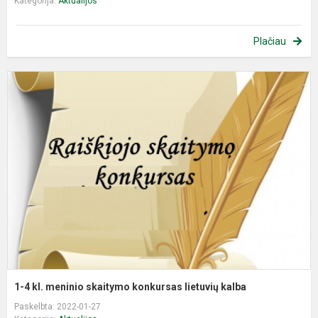
Kategorija:
Aktualijos
Plačiau
1
4
kl
m
s
k
l
k
1-4 kl. meninio skaitymo konkursas lietuvių kalba
Paskelbta: 2022-01-27