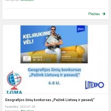
Plačiau
G
ž
k
„
L
ir
p
Geografijos žinių konkursas „Pažink Lietuvą ir pasaulį“
Paskelbta: 2022-01-28