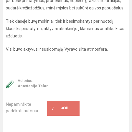
paruošė pristatymus, pranešimus, nupiešė gražias iliustracijas,
sudarė kryžiažodžius, minė mįsles bei sukūrė galvos papuošalus.
Tiek klasėje buvę mokiniai, tiek ir besimokantys per nuotolį
klausėsi pristatymų, aktyviai atsakinėjo į klausimus ar atliko kitas
užduotis.
Visi buvo aktyvūs ir susidomėję. Vyravo šilta atmosfera.
Autorius:
Anastasija Talan
Nepamirškite
7
AČIŪ
padėkoti autoriui