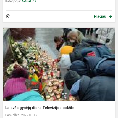
Kategorija:
Aktualijos
Plačiau
L
g
d
T
b
Laisvės gynėjų diena Televizijos bokšte
Paskelbta: 2022-01-17