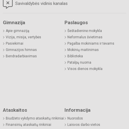
Savivaldybės vidinis kanalas
Gimnazija
Paslaugos
Apie gimnaziją
Šeštadieninė mokykla
Vizija, misija, vertybės
Neformalus švietimas
Pasiekimai
Pagalba mokiniams ir tėvams
Gimnazijos himnas
Mokinių maitinimas
Bendradarbiavimas
Biblioteka
Patalpų nuoma
Visos dienos mokykla
Ataskaitos
Informacija
Biudžeto vykdymo ataskaitų rinkiniai
Nuorodos
Finansinių ataskaitų rinkiniai
Laisvos darbo vietos