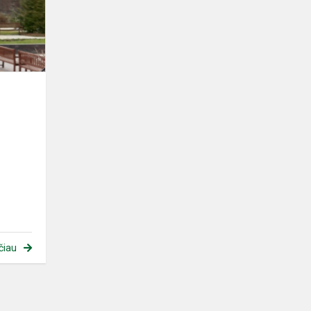
mozaika“
čiau