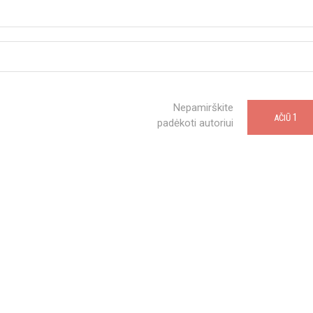
Nepamirškite
1
AČIŪ
padėkoti autoriui