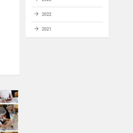
2022
2021
Netradicinės
pamokos
pirmokams