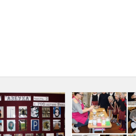
"Vilniaus
abėcėlė"