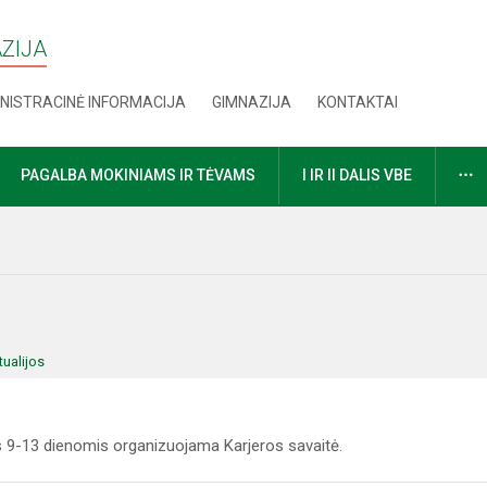
AZIJA
NISTRACINĖ INFORMACIJA
GIMNAZIJA
KONTAKTAI
D
PAGALBA MOKINIAMS IR TĖVAMS
I IR II DALIS VBE
tualijos
s 9-13 dienomis organizuojama Karjeros savaitė.