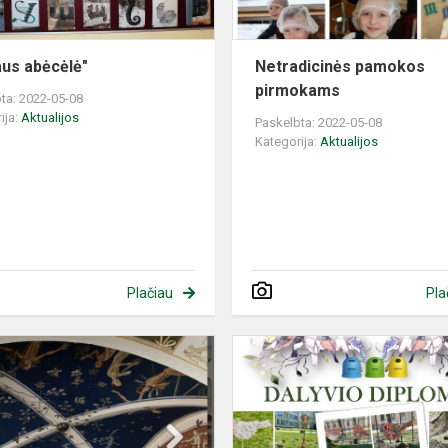
iaus abėcėlė"
Netradicinės pamokos
pirmokams
ta: 2022-05-08
ija:
Aktualijos
Paskelbta: 2022-05-08
Kategorija:
Aktualijos
Plačiau
Pla
Baigėsi
projektas
,,Vilniaus
mo
mozaika“