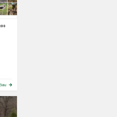
gos
čiau
Dalyvaujame
projekte
„Vilniaus