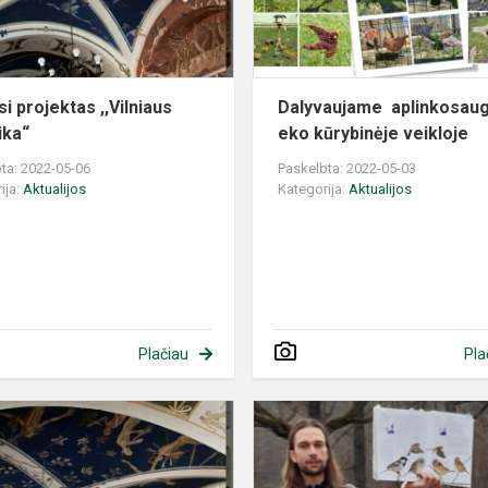
i projektas ,,Vilniaus
Dalyvaujame aplinkosau
ika“
eko kūrybinėje veikloje
ta: 2022-05-06
Paskelbta: 2022-05-03
ija:
Aktualijos
Kategorija:
Aktualijos
Plačiau
Pla
Dalyvaujame
projekte
,,Vilniaus