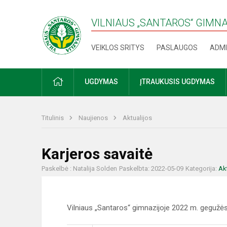
VILNIAUS „SANTAROS“ GIMN
VEIKLOS SRITYS
PASLAUGOS
ADMI
PRADŽIA
UGDYMAS
ĮTRAUKUSIS UGDYMAS
Titulinis
Naujienos
Aktualijos
Karjeros savaitė
Paskelbė : Natalija Solden
Paskelbta: 2022-05-09
Kategorija:
Ak
Vilniaus „Santaros“ gimnazijoje 2022 m. gegužė