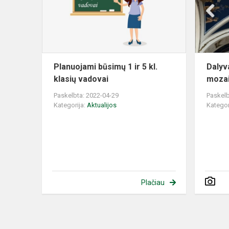
ir
5
kl.
klasių
vadovai
Planuojami būsimų 1 ir 5 kl.
Dalyv
klasių vadovai
mozai
Paskelbta: 2022-04-29
Paskelb
Kategorija:
Aktualijos
Kategor
Plačiau