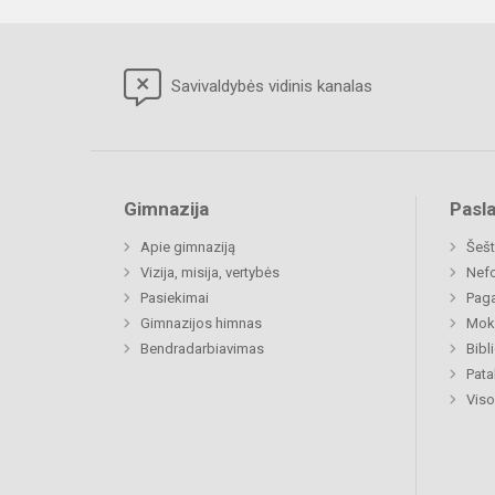
Savivaldybės vidinis kanalas
Gimnazija
Pasl
Apie gimnaziją
Šešt
Vizija, misija, vertybės
Nefo
Pasiekimai
Paga
Gimnazijos himnas
Moki
Bendradarbiavimas
Bibl
Pat
Viso