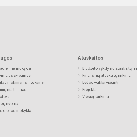
augos
Ataskaitos
adieninė mokykla
Biudžeto vykdymo ataskaitų rin
rmalus švietimas
Finansinių ataskaitų rinkiniai
lba mokiniams ir tėvams
Lėšos veiklai viešinti
nių maitinimas
Projektai
ioteka
Viešieji pirkimai
alpų nuoma
s dienos mokykla