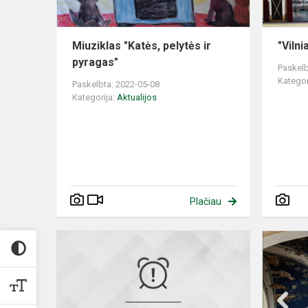
Miuziklas "Katės, pelytės ir
"Viln
pyragas"
Paskelb
Kategor
Paskelbta: 2022-05-08
Kategorija:
Aktualijos
Plačiau
Skelbiamas
mokinių
maitinimo
organizavi
konkursas