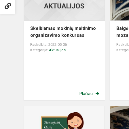
Skelbiamas mokinių maitinimo
Baigės
organizavimo konkursas
moza
Paskelbta: 2022-05-06
Paskelb
Kategorija:
Aktualijos
Kategor
Plačiau
Planuojami
būsimų
1