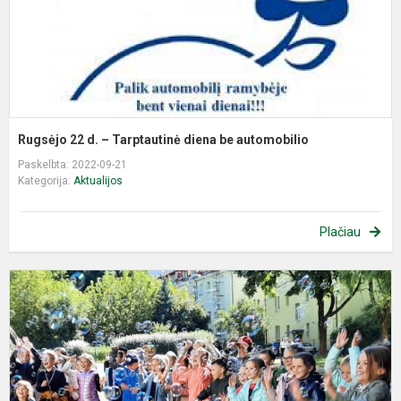
b
a
Rugsėjo 22 d. – Tarptautinė diena be automobilio
Paskelbta: 2022-09-21
Kategorija:
Aktualijos
Plačiau
K
L
p