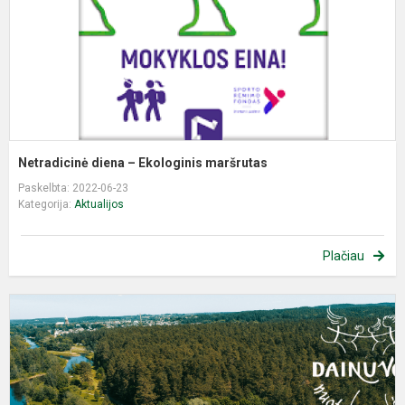
Netradicinė diena – Ekologinis maršrutas
Paskelbta: 2022-06-23
Kategorija:
Aktualijos
Plačiau
K
į
A