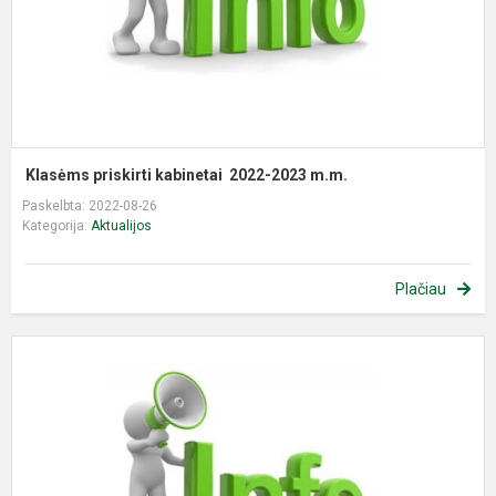
Klasėms priskirti kabinetai 2022-2023 m.m.
Paskelbta: 2022-08-26
Kategorija:
Aktualijos
Plačiau
I
d
s
p
m
2