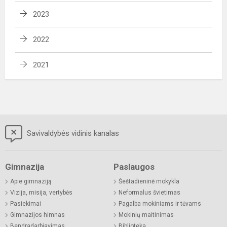
2023
2022
2021
Savivaldybės vidinis kanalas
Gimnazija
Paslaugos
Apie gimnaziją
Šeštadieninė mokykla
Vizija, misija, vertybės
Neformalus švietimas
Pasiekimai
Pagalba mokiniams ir tėvams
Gimnazijos himnas
Mokinių maitinimas
Bendradarbiavimas
Biblioteka