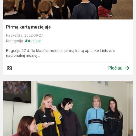
Pirmą kartą muziejuje
Paskelbta: 2022-09-27
Kategorija:
Aktualijos
Rugsėjo 27 d. 1a klasės mokiniai pirmą kartą aplankė Lietuvos
nacionalinį muziej...
Plačiau
P
k