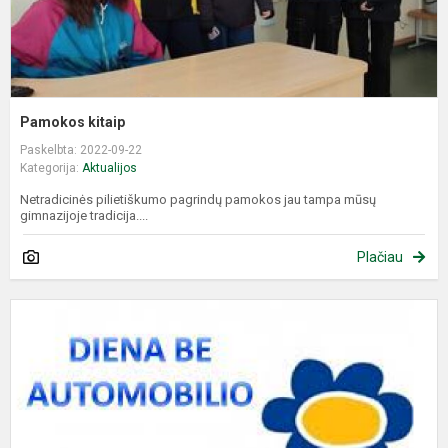
Pamokos kitaip
Paskelbta: 2022-09-22
Kategorija:
Aktualijos
Netradicinės pilietiškumo pagrindų pamokos jau tampa mūsų
gimnazijoje tradicija....
Plačiau
R
2
d
–
T
d