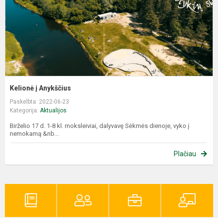
Kelionė į Anykščius
Paskelbta: 2022-06-23
Kategorija:
Aktualijos
Birželio 17 d. 1-8 kl. moksleiviai, dalyvavę Sėkmės dienoje, vyko į
nemokamą &nb...
Plačiau