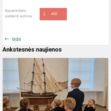
Nepamirškite
2
AČIŪ
padėkoti autoriui
Grįžti
Ankstesnės naujienos
P
k
m