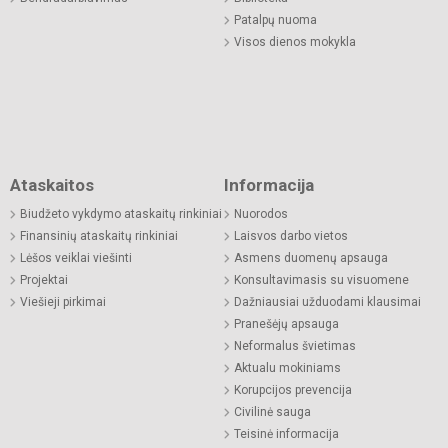
Patalpų nuoma
Visos dienos mokykla
Ataskaitos
Informacija
Biudžeto vykdymo ataskaitų rinkiniai
Nuorodos
Finansinių ataskaitų rinkiniai
Laisvos darbo vietos
Lėšos veiklai viešinti
Asmens duomenų apsauga
Projektai
Konsultavimasis su visuomene
Viešieji pirkimai
Dažniausiai užduodami klausimai
Pranešėjų apsauga
Neformalus švietimas
Aktualu mokiniams
Korupcijos prevencija
Civilinė sauga
Teisinė informacija