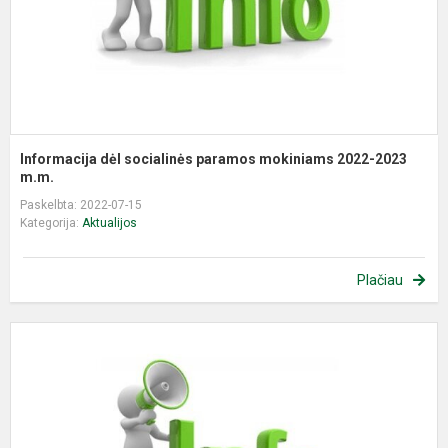
2
m
Informacija dėl socialinės paramos mokiniams 2022-2023
m.m.
Paskelbta: 2022-07-15
Kategorija:
Aktualijos
Plačiau
M
k
p
el
p