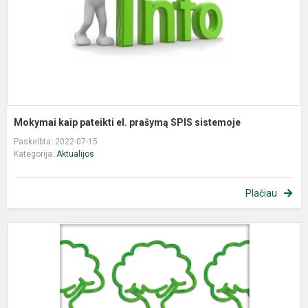
S
s
Mokymai kaip pateikti el. prašymą SPIS sistemoje
Paskelbta: 2022-07-15
Kategorija:
Aktualijos
Plačiau
N
d
–
E
m