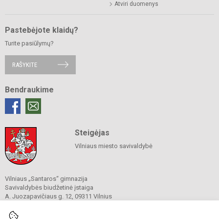
Atviri duomenys
Pastebėjote klaidų?
Turite pasiūlymų?
RAŠYKITE
Bendraukime
Steigėjas
Vilniaus miesto savivaldybė
Vilniaus „Santaros“ gimnazija
Savivaldybės biudžetinė įstaiga
A. Juozapavičiaus g. 12, 09311 Vilnius
Tel./ faks.
+37052727841
El. p.
rastine@santaros.vilnius.lm.lt