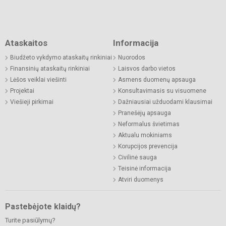
Ataskaitos
Informacija
Biudžeto vykdymo ataskaitų rinkiniai
Nuorodos
Finansinių ataskaitų rinkiniai
Laisvos darbo vietos
Lėšos veiklai viešinti
Asmens duomenų apsauga
Projektai
Konsultavimasis su visuomene
Viešieji pirkimai
Dažniausiai užduodami klausimai
Pranešėjų apsauga
Neformalus švietimas
Aktualu mokiniams
Korupcijos prevencija
Civilinė sauga
Teisinė informacija
Atviri duomenys
Pastebėjote klaidų?
Turite pasiūlymų?