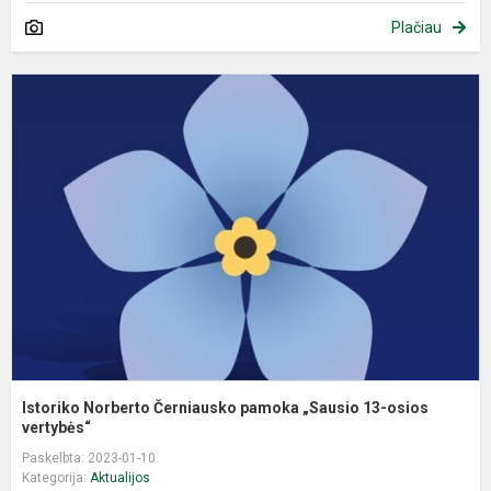
Plačiau
I
N
Č
p
„
1
o
v
Istoriko Norberto Černiausko pamoka „Sausio 13-osios
vertybės“
Paskelbta: 2023-01-10
Kategorija:
Aktualijos