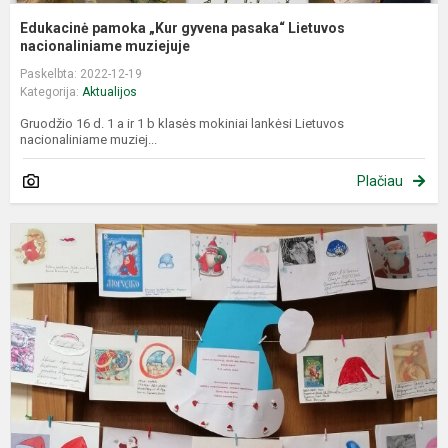
Edukacinė pamoka „Kur gyvena pasaka“ Lietuvos
nacionaliniame muziejuje
Paskelbta: 2022-12-19
Kategorija:
Aktualijos
Gruodžio 16 d. 1 a ir 1 b klasės mokiniai lankėsi Lietuvos
nacionaliniame muziej...
Plačiau
,
s
k