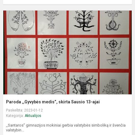
P
,
m
s
S
1
a
Paroda ,,Gyvybės medis”, skirta Sausio 13-ajai
Paskelbta: 2023-01-12
Kategorija:
Aktualijos
,,Santaros’’ gimnazijos mokiniai gerbia valstybės simboliką ir švenčia
valstybin...