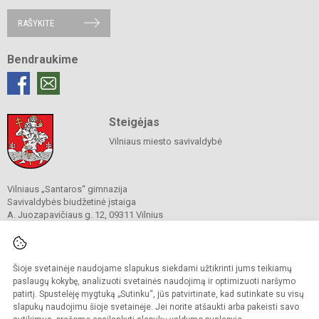
RAŠYKITE
Bendraukime
Steigėjas
Vilniaus miesto savivaldybė
Vilniaus „Santaros“ gimnazija
Savivaldybės biudžetinė įstaiga
A. Juozapavičiaus g. 12, 09311 Vilnius
Tel./ faks.
+37052727841
El. p.
rastine@santaros.vilnius.lm.lt
Duomenys kaupiami ir saugomi
Juridinių asmenų registre
Šioje svetainėje naudojame slapukus siekdami užtikrinti jums teikiamų
Įmonės kodas 304089960
paslaugų kokybę, analizuoti svetainės naudojimą ir optimizuoti naršymo
patirtį. Spustelėję mygtuką „Sutinku“, jūs patvirtinate, kad sutinkate su visų
slapukų naudojimu šioje svetainėje. Jei norite atšaukti arba pakeisti savo