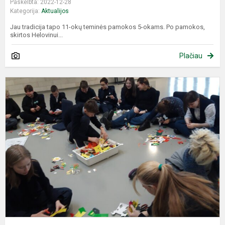
Paskelbta: 2022-12-28
Kategorija:
Aktualijos
Jau tradicija tapo 11-okų teminės pamokos 5-okams. Po pamokos,
skirtos Helovinui...
Plačiau
,
g
ir
N
d
g
(N