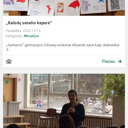
,,Kalėdų senelio kepurė"
Paskelbta: 2022-12-13
Kategorija:
Aktualijos
,,Santaros'' gimnazijos 5 klasių mokiniai išbandė save kaip dailininkai
il...
Plačiau
S
s
J
a
a