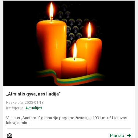
„
g
n
li
„Atmintis gyva, nes liudija“
Paskelbta: 2023-01-13
Kategorija:
Aktualijos
Vilniaus „Santaros“ gimnazija pagerbė žuvusiųjų 1991 m. už Lietuvos
laisvę atmin...
Plačiau