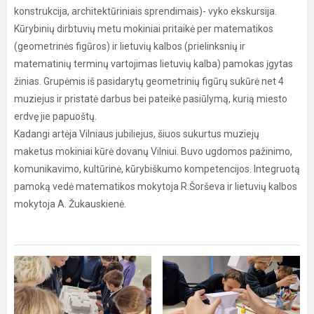
konstrukcija, architektūriniais sprendimais)- vyko ekskursija.
Kūrybinių dirbtuvių metu mokiniai pritaikė per matematikos
(geometrinės figūros) ir lietuvių kalbos (prielinksnių ir
matematinių terminų vartojimas lietuvių kalba) pamokas įgytas
žinias. Grupėmis iš pasidarytų geometrinių figūrų sukūrė net 4
muziejus ir pristatė darbus bei pateikė pasiūlymą, kurią miesto
erdvę jie papuoštų.
Kadangi artėja Vilniaus jubiliejus, šiuos sukurtus muziejų
maketus mokiniai kūrė dovanų Vilniui. Buvo ugdomos pažinimo,
komunikavimo, kultūrinė, kūrybiškumo kompetencijos. Integruotą
pamoką vedė matematikos mokytoja R.Šorševa ir lietuvių kalbos
mokytoja A. Žukauskienė.