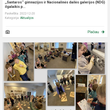
,,Santaros‘‘ gimnazijos ir Nacionalinės dailės galerijos (NDG)
ilgalaikis p...
Paskelbta: 2022-12-20
Kategorija:
Aktualijos
Plačiau
E
p
„
g
p
L
n