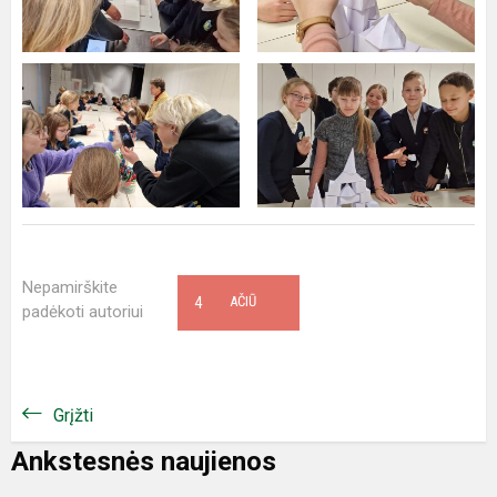
Nepamirškite
4
AČIŪ
padėkoti autoriui
Grįžti
Ankstesnės naujienos