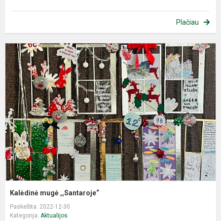
Plačiau
K
m
,
Kalėdinė mugė ,,Santaroje“
Paskelbta: 2022-12-30
Kategorija:
Aktualijos