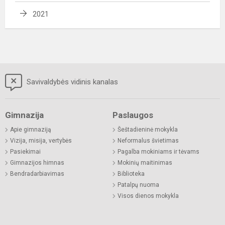
2021
Savivaldybės vidinis kanalas
Gimnazija
Paslaugos
Apie gimnaziją
Šeštadieninė mokykla
Vizija, misija, vertybės
Neformalus švietimas
Pasiekimai
Pagalba mokiniams ir tėvams
Gimnazijos himnas
Mokinių maitinimas
Bendradarbiavimas
Biblioteka
Patalpų nuoma
Visos dienos mokykla