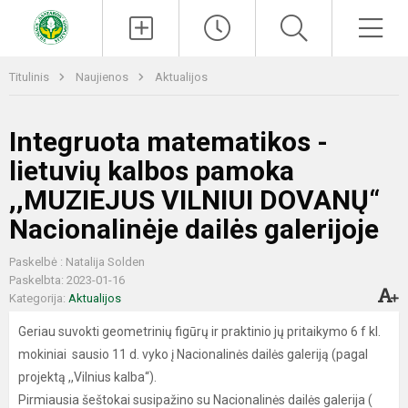
Paieška
Men
Titulinis
Naujienos
Aktualijos
Integruota matematikos -
lietuvių kalbos pamoka
,,MUZIEJUS VILNIUI DOVANŲ“
Nacionalinėje dailės galerijoje
Paskelbė : Natalija Solden
Paskelbta: 2023-01-16
Kategorija:
Aktualijos
Geriau suvokti geometrinių figūrų ir praktinio jų pritaikymo 6 f kl.
mokiniai sausio 11 d. vyko į Nacionalinės dailės galeriją (pagal
projektą ,,Vilnius kalba“).
Pirmiausia šeštokai susipažino su Nacionalinės dailės galerija (