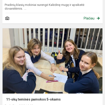
Pradinių klasių mokiniai surengė Kalėdinę mugę ir apsikeitė
dovanėlėmis. ...
Plačiau
1
o
t
p
5
o
11-okų teminės pamokos 5-okams