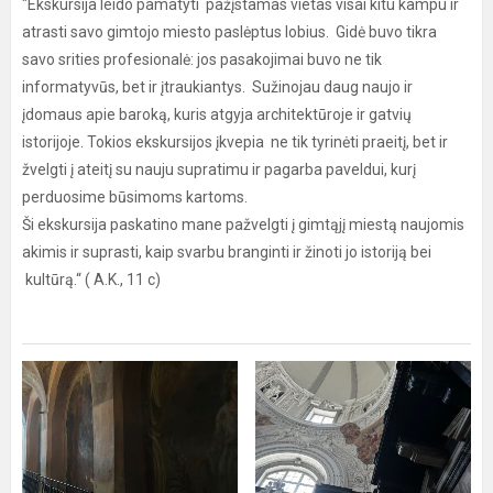
"Ekskursija leido pamatyti pažįstamas vietas visai kitu kampu ir
atrasti savo gimtojo miesto paslėptus lobius. Gidė buvo tikra
savo srities profesionalė: jos pasakojimai buvo ne tik
informatyvūs, bet ir įtraukiantys. Sužinojau daug naujo ir
įdomaus apie baroką, kuris atgyja architektūroje ir gatvių
istorijoje. Tokios ekskursijos įkvepia ne tik tyrinėti praeitį, bet ir
žvelgti į ateitį su nauju supratimu ir pagarba paveldui, kurį
perduosime būsimoms kartoms.
Ši ekskursija paskatino mane pažvelgti į gimtąjį miestą naujomis
akimis ir suprasti, kaip svarbu branginti ir žinoti jo istoriją bei
kultūrą.“ ( A.K., 11 c)