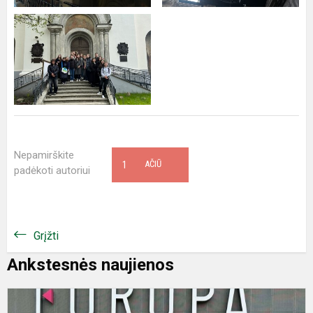
Nepamirškite
1
AČIŪ
padėkoti autoriui
Grįžti
Ankstesnės naujienos
E
d