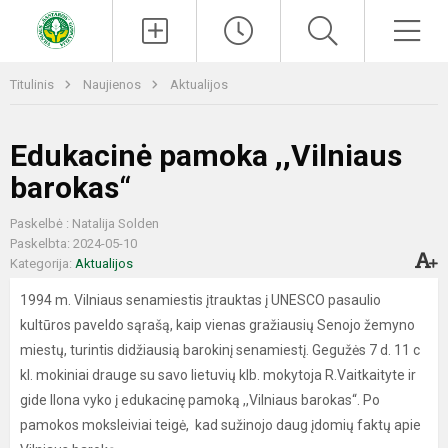
Paieška
Men
Titulinis
Naujienos
Aktualijos
Edukacinė pamoka ,,Vilniaus
barokas“
Paskelbė : Natalija Solden
Paskelbta: 2024-05-10
Kategorija:
Aktualijos
1994 m. Vilniaus senamiestis įtrauktas į UNESCO pasaulio
kultūros paveldo sąrašą, kaip vienas gražiausių Senojo žemyno
miestų, turintis didžiausią barokinį senamiestį. Gegužės 7 d. 11 c
kl. mokiniai drauge su savo lietuvių klb. mokytoja R.Vaitkaityte ir
gide Ilona vyko į edukacinę pamoką ,,Vilniaus barokas“. Po
pamokos moksleiviai teigė, kad sužinojo daug įdomių faktų apie