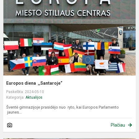
,
Europos diena ,,Santaroje“
Paskelbta: 2024-05-10
Kategorija:
Aktualijos
Šventė gimnazijoje prasidėjo nuo ryto, kai Europos Parlamento
jaunes...
Plačiau