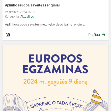
Aplinkosaugos savaitės renginiai
Paskelbta: 2024-05-03
Kategorija:
Aktualijos
Aplinkosaugos savaitės metu vyko daug įvairių renginių:
Plačiau
E
e