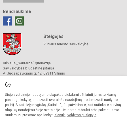
Bendraukime
Steigėjas
Vilniaus miesto savivaldybė
Vilniaus „Santaros“ gimnazija
Savivaldybės biudžetinė įstaiga
A. Juozapavičiaus g. 12, 09311 Vilnius
Tel./ faks.
+37052727841
El. p.
rastine@santaros.vilnius.lm.lt
Duomenys kaupiami ir saugomi
Juridinių asmenų registre
Šioje svetainėje naudojame slapukus siekdami užtikrinti jums teikiamų
Įmonės kodas 304089960
paslaugų kokybę, analizuoti svetainės naudojimą ir optimizuoti naršymo
patirtį. Spustelėję mygtuką „Sutinku“, jūs patvirtinate, kad sutinkate su visų
slapukų naudojimu šioje svetainėje. Jei norite atšaukti arba pakeisti savo
sutikimus, prašome apsilankyti
slapukų valdymo puslapyje
.
© 2021. Vilniaus „Santaros“ gimnazija. Visos teisės saugomos.