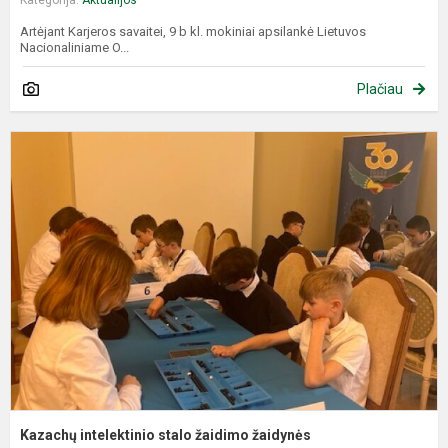
Kategorija:
Aktualijos
Artėjant Karjeros savaitei, 9 b kl. mokiniai apsilankė Lietuvos
Nacionaliniame O...
Plačiau
K
i
s
ž
ž
Kazachų intelektinio stalo žaidimo žaidynės