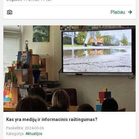
Plačiau
K
y
m
ir
i
r
Kas yra medijų ir informacinis raštingumas?
Paskelbta: 2024-05-06
Kategorija:
Aktualijos