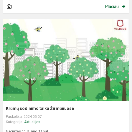
Plačiau
K
s
t
Ž
Krūmų sodinimo talka Žirmūnuose
Paskelbta: 2024-05-07
Kategorija:
Aktualijos
Gegužės 11 d. nuo 11 val.