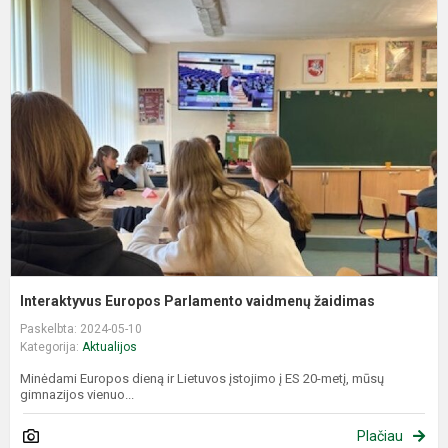
I
E
P
v
ž
Interaktyvus Europos Parlamento vaidmenų žaidimas
Paskelbta: 2024-05-10
Kategorija:
Aktualijos
Minėdami Europos dieną ir Lietuvos įstojimo į ES 20-metį, mūsų
gimnazijos vienuo...
Plačiau