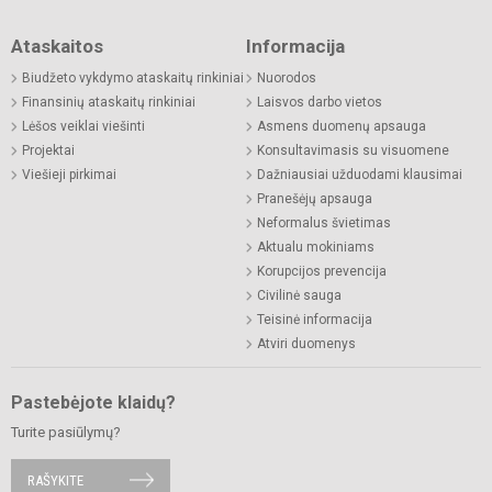
Ataskaitos
Informacija
Biudžeto vykdymo ataskaitų rinkiniai
Nuorodos
Finansinių ataskaitų rinkiniai
Laisvos darbo vietos
Lėšos veiklai viešinti
Asmens duomenų apsauga
Projektai
Konsultavimasis su visuomene
Viešieji pirkimai
Dažniausiai užduodami klausimai
Pranešėjų apsauga
Neformalus švietimas
Aktualu mokiniams
Korupcijos prevencija
Civilinė sauga
Teisinė informacija
Atviri duomenys
Pastebėjote klaidų?
Turite pasiūlymų?
RAŠYKITE