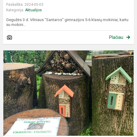
Paskelbta: 2024-05-03
Kategorija:
Aktualijos
Gegužės 3 d. Vilniaus "Santaros" gimnazijos 5-6 klasių mokiniai, kartu
su mokini...
Plačiau
A
s
r