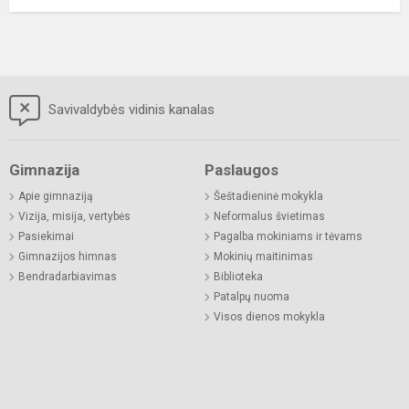
Savivaldybės vidinis kanalas
Gimnazija
Paslaugos
Apie gimnaziją
Šeštadieninė mokykla
Vizija, misija, vertybės
Neformalus švietimas
Pasiekimai
Pagalba mokiniams ir tėvams
Gimnazijos himnas
Mokinių maitinimas
Bendradarbiavimas
Biblioteka
Patalpų nuoma
Visos dienos mokykla