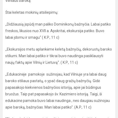
Vilniaus baroką.
Štai keletas mokinių atsiliepimų:
,,Didžiausią įspūdį man paliko Dominikonų bažnyčia. Labai patiko
freskos, likusios nuo XVII a. Apskritai, ekskursija patiko. Buvo
labai įdomu ir smagu“ ( K.P., 11 c)
,,Ekskursijos metu aplankėme keletą bažnyčių, dekoruotų baroko
stiliumi. Man labai patiko ir tikrai buvo naudinga pasiklausyti
naujų faktų apie Vilnių ir Lietuvą“. ( K.P., 11 c)
,,Edukacinėje pamokoje sužinojau, kad Vilniuje yra labai daug
baroko stiliaus pastatų, o ypač daug gražių bažnyčių. Gidė
papasakojo kiekvienos bažnyčios istoriją, apie jai būdingus
bruožus. Taip pat papasakojo šv. Kazimiero istoriją. Taigi, ši
edukacinė pamoka buvo labai naudinga , nes daugiau sužinojau
apie baroką, bažnyčias. Man labai patiko“. (A.P., 11 c)