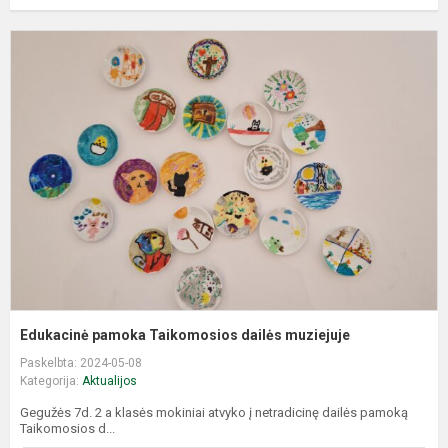
E
p
T
d
m
Edukacinė pamoka Taikomosios dailės muziejuje
Paskelbta: 2024-05-08
Kategorija:
Aktualijos
Gegužės 7d. 2 a klasės mokiniai atvyko į netradicinę dailės pamoką
Taikomosios d...