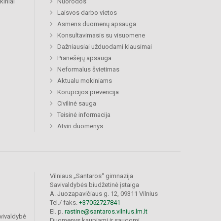
kiniai
Nuorodos
Laisvos darbo vietos
Asmens duomenų apsauga
Konsultavimasis su visuomene
Dažniausiai užduodami klausimai
Pranešėjų apsauga
Neformalus švietimas
Aktualu mokiniams
Korupcijos prevencija
Civilinė sauga
Teisinė informacija
Atviri duomenys
Vilniaus „Santaros“ gimnazija
Savivaldybės biudžetinė įstaiga
A. Juozapavičiaus g. 12, 09311 Vilnius
Tel./ faks.
+37052727841
El. p.
rastine@santaros.vilnius.lm.lt
vivaldybė
Duomenys kaupiami ir saugomi