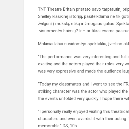
TNT Theatre Britain pristato savo tarptautinį prip
Shelley klasikinę istoriją, pasitelkdama ne tik got
žvilgsnį į mokslą, etiką ir žmogaus galias. Spektak
visuomenės baimių? Ir – ar tikrai esame pasiru
Mokiniai labai susidomėjo spektakliu, įvertino akt
’’The performance was very interesting and full 
exciting and the actors played their roles very 
was very expressive and made the audience laug
’’Today my classmates and I went to see the FR
striking character was the actor who played the pa
the events unfolded very quickly. I hope there wil
’’I personally really enjoyed visiting this theatr
characters and even overdid it with their actin
memorable.’’ DS, 10b