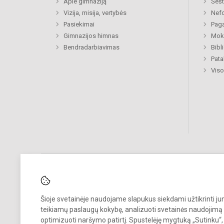
Apie gimnaziją
Šešt
Vizija, misija, vertybės
Nefo
Pasiekimai
Paga
Gimnazijos himnas
Moki
Bendradarbiavimas
Bibl
Pat
Viso
Pastebėjote klaidų?
Šioje svetainėje naudojame slapukus siekdami užtikrinti j
Bend
teikiamų paslaugų kokybę, analizuoti svetainės naudojimą 
Turite pasiūlymų?
optimizuoti naršymo patirtį. Spustelėję mygtuką „Sutinku“,