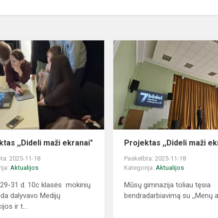
Projektas
,,Dideli
maži
ekranai"
ktas ,,Dideli maži ekranai"
Projektas ,,Dideli maži ek
ta: 2025-11-18
Paskelbta: 2025-11-18
ija:
Aktualijos
Kategorija:
Aktualijos
 29-31 d. 10c klasės mokinių
Mūsų gimnazija toliau tęsia
da dalyvavo Medijų
bendradarbiavimą su ,,Menų av
jos ir t...