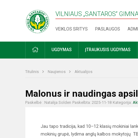
VILNIAUS „SANTAROS“ GIMN
VEIKLOS SRITYS
PASLAUGOS
ADMI
PRADŽIA
UGDYMAS
ĮTRAUKUSIS UGDYMAS
Titulinis
Naujienos
Aktualijos
Malonus ir naudingas apsi
Paskelbė : Natalija Solden
Paskelbta: 2025-11-18
Kategorija:
Ak
Jau tapo tradicija, kad 10–12 klasių mokiniai lan
mokinių grupė, lydima anglų kalbos mokytojų TB 