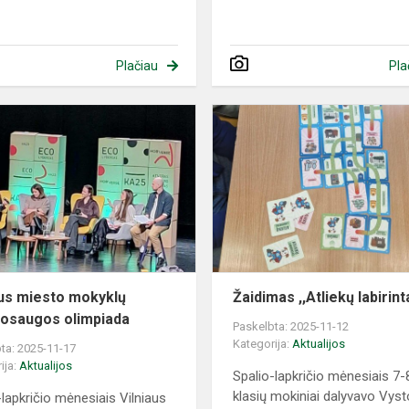
Plačiau
Pla
Vilniaus
miesto
mokyklų
aplinkosaugos
olimpiada
aus miesto mokyklų
Žaidimas ,,Atliekų labirint
kosaugos olimpiada
Paskelbta: 2025-11-12
Kategorija:
Aktualijos
ta: 2025-11-17
ija:
Aktualijos
Spalio-lapkričio mėnesiais 7-
klasių mokiniai dalyvavo Vys
-lapkričio mėnesiais Vilniaus