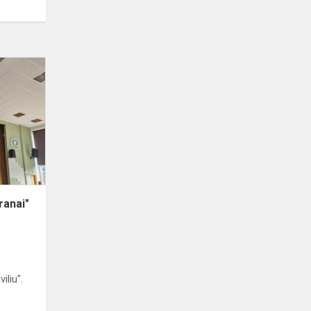
Projektas
,,Dideli
maži
ekranai"
ranai"
iliu".