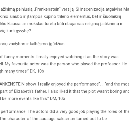
ažinimą pelniusią „Frankenstein“ versiją. Ši inscenizacija atgaivina M
ikinio siaubo ir įtampos kupino trilerio elementus, bet ir šiuolaikinį
lis klausia: ar mokslas turėtų būti ribojamas religinių įsitikinimų ir
ošę kurti gyvybę?
orių vaidybos ir kalbėjimo įgūdžius.
of funny moments. I really enjoyed watching it as the story was
well. My favourite actor was the person who played the professor. He
h many times.’’ DK, 10b
ANKENSTEIN show. I really enjoyed the performance’’…. ‘’and the mo
rt of Elizabeth's father. I also liked it that the plot wasn’t boring an
l be more events like this.’’ DM, 10b
ical performance. The actors did a very good job playing the roles of the
g. The character of the sausage salesman turned out to be