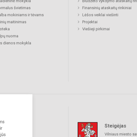
adieninė mokykla
Biudžeto vykdymo ataskaitų rin
rmalus švietimas
Finansinių ataskaitų rinkiniai
lba mokiniams ir tėvams
Lėšos veiklai viešinti
nių maitinimas
Projektai
ioteka
Viešieji pirkimai
alpų nuoma
s dienos mokykla
ums
Steigėjas
raukime
ir
Vilniaus miesto sa
 jūs