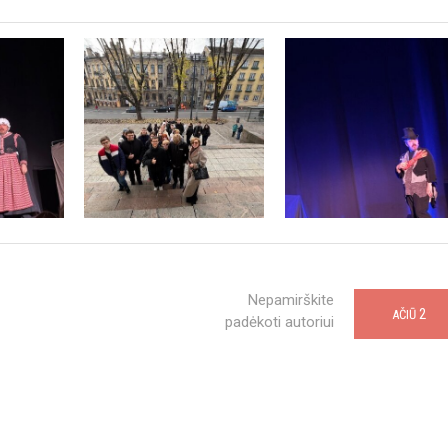
Nepamirškite
2
AČIŪ
padėkoti autoriui