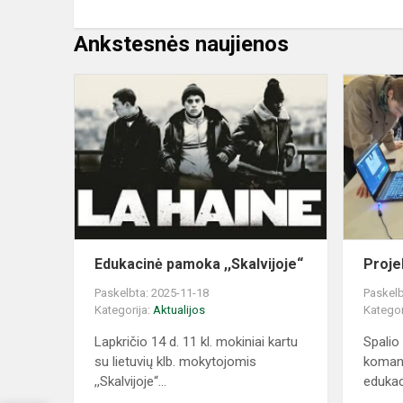
Ankstesnės naujienos
Edukacinė
pamoka
,,Skalvijoje“
Edukacinė pamoka ,,Skalvijoje“
Proje
Paskelbta: 2025-11-18
Paskelb
Kategorija:
Aktualijos
Kategor
Lapkričio 14 d. 11 kl. mokiniai kartu
Spalio
su lietuvių klb. mokytojomis
koman
,,Skalvijoje“...
edukaci