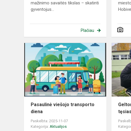
mažinimo savaitės tikslas – skatinti
miesto
gyventojus...
Hobiver
Plačiau
Pasaulinė
viešojo
transporto
diena
Pasaulinė viešojo transporto
Gelto
diena
tęsias
Paskelbta: 2025-11-07
Paskelb
Kategorija:
Aktualijos
Kategor