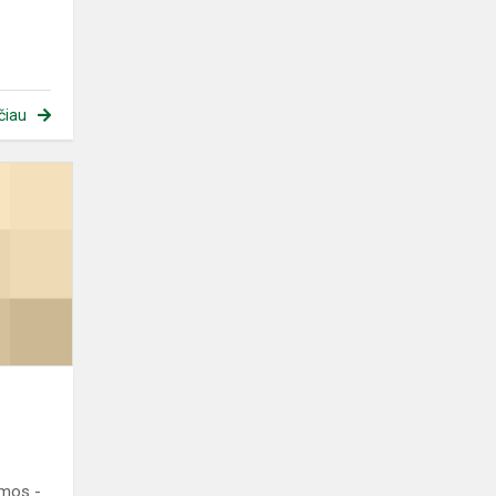
čiau
,,Vienos
gatvės
istorija’’
amos -