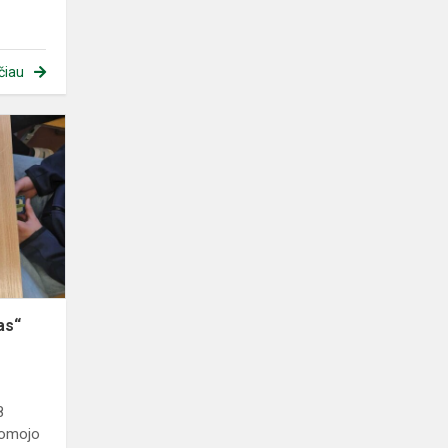
čiau
Žaidimas
,,Atliekų
labirintas“
as“
8
tomojo