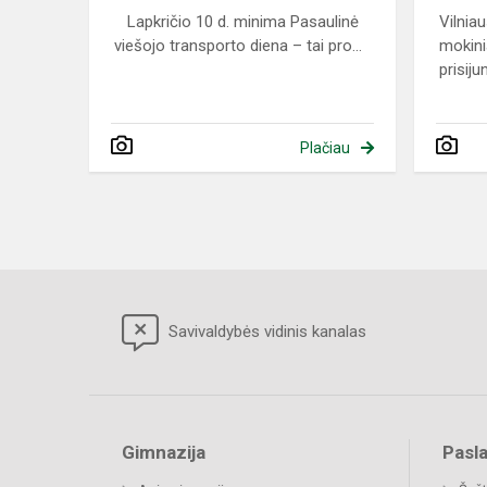
Lapkričio 10 d. minima Pasaulinė
Vilnia
viešojo transporto diena – tai pro...
mokini
prisijun
Plačiau
Savivaldybės vidinis kanalas
Gimnazija
Pasl