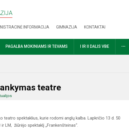
AZIJA
NISTRACINĖ INFORMACIJA
GIMNAZIJA
KONTAKTAI
D
PAGALBA MOKINIAMS IR TĖVAMS
I IR II DALIS VBE
lankymas teatre
tualijos
ko teatro spektaklius, kurie rodomi anglų kalba. Lapkričio 13 d. 50
ir LM, žiūrėjo spektaklį „Frankenšteinas“.