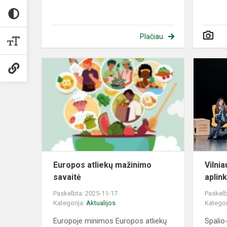
Plačiau
Europos
atliekų
mažinimo
savaitė
Europos atliekų mažinimo
Vilni
savaitė
aplin
Paskelbta: 2025-11-17
Paskelb
Kategorija:
Aktualijos
Kategor
Europoje minimos Europos atliekų
Spalio