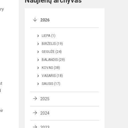
Naujienų archyvas
ary
2026
LIEPA (1)
BIRŽELIS (19)
GEGUŽĖ (24)
BALANDIS (29)
KOVAS (38)
VASARIS (18)
st
SAUSIS (17)
d
2025
ir
2024
2023