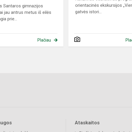
orientacinės ekskursijos „Vi
us Santaros gimnazijos
gatvės istori...
ai jau antrus metus iš eilės
gia prie...
Plačiau
Pla
augos
Ataskaitos