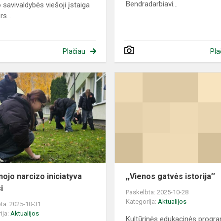
Bendradarbiavi...
 savivaldybės viešoji įstaiga
s...
Plačiau
Pla
Geltonojo
narcizo
iniciatyva
tęsiasi
nojo narcizo iniciatyva
,,Vienos gatvės istorija’’
i
Paskelbta: 2025-10-28
Kategorija:
Aktualijos
ta: 2025-10-31
ija:
Aktualijos
Kultūrinės edukacinės progr