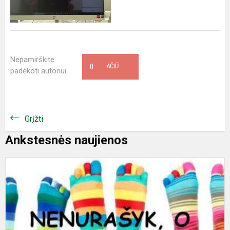
Nepamirškite
0
AČIŪ
padėkoti autoriui
Grįžti
Ankstesnės naujienos
D
s
ž
d