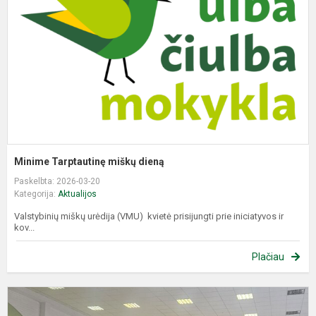
d
Minime Tarptautinę miškų dieną
Paskelbta: 2026-03-20
Kategorija:
Aktualijos
Valstybinių miškų urėdija (VMU) kvietė prisijungti prie iniciatyvos ir
kov...
Plačiau
P
a