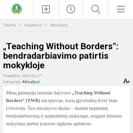
Paieška
Men
Titulinis
Naujienos
Aktualijos
„Teaching Without Borders“:
bendradarbiavimo patirtis
mokykloje
Paskelbta: 2026-03-27
Kategorija:
Aktualijos
Mūsų gimnazija neseniai dalyvavo
„Teaching Without
Borders“ (TWB)
iniciatyvoje, kurią įgyvendina Kent State
University. Šios iniciatyvos tikslas – skatinti tarptautinį
bendradarbiavimą ir tarpkultūrinį mokymąsi, rengiant būsimus
mokytojus darbui įvairiose ugdymo aplinkose.