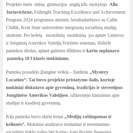
Projekto metu mūsų gimnazijos anglų klb. mokytoja
Alla
Juriavichene
,
Fulbright Teaching Excellence and Achievement
Program 2024 programos alumnė, bendradarbiavo su Callie
Chillik, Kent State universiteto integruotų socialinių studijų
studente. Per keletą nuotolinių susitikimų jos aptarė Lietuvos
ir Jungtinių Amerikos Valstijų švietimo sistemas, išsikėlė
pamokos tikslus, aptarė galimus iššūkius ir
kartu suplan
avo
pamoką 10
f
klasės mokiniams
.
Pamoka prasidėjo įžangine veikla – žaidimu
„Mystery
Location“
.
Tai buvo projekto pristatymo dalis, kurioje
mokiniai diskutavo apie gyvenimą, tradicijas ir stereotipus
Jungtinėse Amerikos Valstijose
, uždavinėjo klausimus apie
studijas ir kasdienį gyvenimą.
Kita pamoka buvo skirta temai
„Medijų raštingumas ir
kelionės“
.
Mokiniai analizavo remiamus ir neremiamus
socialinių tinklų įrašus bei lygino, kaip išorinis finansinis