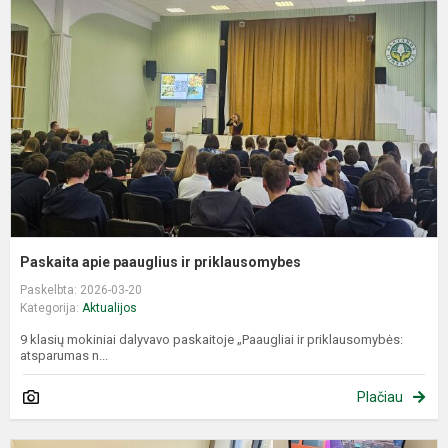
p
ir
p
Paskaita apie paauglius ir priklausomybes
Paskelbta: 2026-03-20
Kategorija:
Aktualijos
9 klasių mokiniai dalyvavo paskaitoje „Paaugliai ir priklausomybės:
atsparumas n...
Plačiau