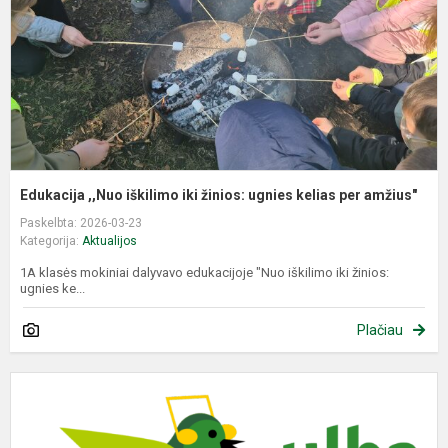
u
k
a
Edukacija ,,Nuo iškilimo iki žinios: ugnies kelias per amžius"
Paskelbta: 2026-03-23
Kategorija:
Aktualijos
1A klasės mokiniai dalyvavo edukacijoje "Nuo iškilimo iki žinios:
ugnies ke...
Plačiau
M
T
m