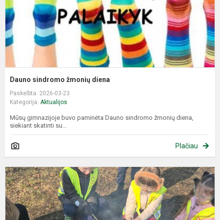
Dauno sindromo žmonių diena
Paskelbta: 2026-03-23
Kategorija:
Aktualijos
Mūsų gimnazijoje buvo paminėta Dauno sindromo žmonių diena,
siekiant skatinti su...
Plačiau
E
,
i
ik
ž