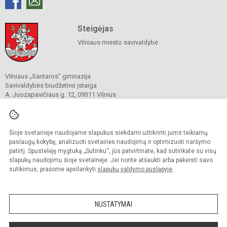
Steigėjas
Vilniaus miesto savivaldybė
Vilniaus „Santaros“ gimnazija
Savivaldybės biudžetinė įstaiga
A. Juozapavičiaus g. 12, 09311 Vilnius
Tel./ faks.
+37052727841
El. p.
rastine@santaros.vilnius.lm.lt
Duomenys kaupiami ir saugomi
Juridinių asmenų registre
Šioje svetainėje naudojame slapukus siekdami užtikrinti jums teikiamų
Įmonės kodas 304089960
paslaugų kokybę, analizuoti svetainės naudojimą ir optimizuoti naršymo
patirtį. Spustelėję mygtuką „Sutinku“, jūs patvirtinate, kad sutinkate su visų
slapukų naudojimu šioje svetainėje. Jei norite atšaukti arba pakeisti savo
sutikimus, prašome apsilankyti
slapukų valdymo puslapyje
.
© 2021. Vilniaus „Santaros“ gimnazija. Visos teisės saugomos.
Kopijuoti turinį be raštiško gimnazijos sutikimo griežtai draudžiama.
NUSTATYMAI
Prieinamumo paraiška
Slapukų politika
Sumanus būdas atnaujinti