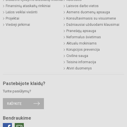
Finansinių ataskaitų rinkiniai
Laisvos darbo vietos
Lėšos veiklai viešinti
Asmens duomenų apsauga
Projektai
Konsultavimasis su visuomene
Viešieji pirkimai
Dažniausiai užduodami klausimai
Pranešėjų apsauga
Neformalus švietimas
Aktualu mokiniams
Korupcijos prevencija
Civilinė sauga
Teisinė informacija
Atviri duomenys
Pastebėjote klaidų?
Turite pasiūlymų?
RAŠYKITE
Bendraukime