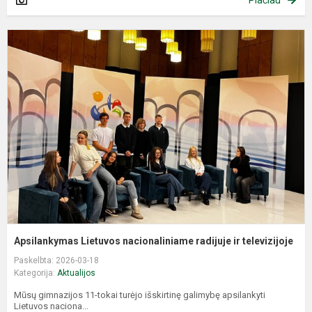
A
L
n
r
ir
t
Apsilankymas Lietuvos nacionaliniame radijuje ir televizijoje
Paskelbta: 2026-03-18
Kategorija:
Aktualijos
Mūsų gimnazijos 11-tokai turėjo išskirtinę galimybę apsilankyti
Lietuvos naciona...