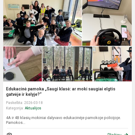
E
p
„
k
a
m
s
e
g
Edukacinė pamoka „Saugi klasė: ar moki saugiai elgtis
gatvėje ir kelyje?“
Paskelbta: 2026-03-18
Kategorija:
Aktualijos
4A ir 4B klasių mokiniai dalyvavo edukacinėje pamokoje policijoje.
Pamokos...
Plačiau