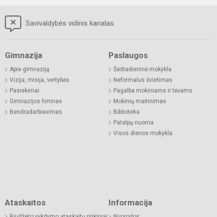
Savivaldybės vidinis kanalas
Gimnazija
Paslaugos
Apie gimnaziją
Šeštadieninė mokykla
Vizija, misija, vertybės
Neformalus švietimas
Pasiekimai
Pagalba mokiniams ir tėvams
Gimnazijos himnas
Mokinių maitinimas
Bendradarbiavimas
Biblioteka
Patalpų nuoma
Visos dienos mokykla
Ataskaitos
Informacija
Biudžeto vykdymo ataskaitų rinkiniai
Nuorodos