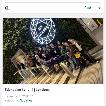
Plačiau
E
k
į
L
Edukacinė kelionė į Londoną
Paskelbta: 2026-03-16
Kategorija:
Aktualijos