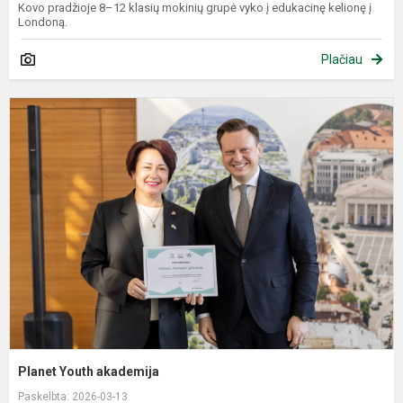
Kovo pradžioje 8–12 klasių mokinių grupė vyko į edukacinę kelionę į
Londoną.
Plačiau
P
Y
a
Planet Youth akademija
Paskelbta: 2026-03-13