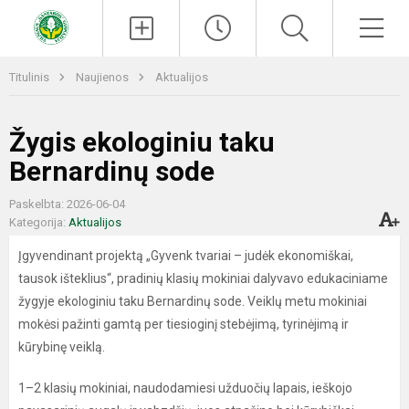
Paieška
Men
Titulinis
Naujienos
Aktualijos
Žygis ekologiniu taku
Bernardinų sode
Paskelbta: 2026-06-04
Kategorija:
Aktualijos
Įgyvendinant projektą „Gyvenk tvariai – judėk ekonomiškai,
tausok išteklius“, pradinių klasių mokiniai dalyvavo edukaciniame
žygyje ekologiniu taku Bernardinų sode. Veiklų metu mokiniai
mokėsi pažinti gamtą per tiesioginį stebėjimą, tyrinėjimą ir
kūrybinę veiklą.
1–2 klasių mokiniai, naudodamiesi užduočių lapais, ieškojo