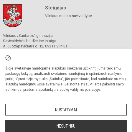
Steigėjas
Vilniaus miesto savivaldybė
Vilniaus „Santaros“ gimnazija
Savivaldybės biudžetinė įstaiga
A. Juozapavičiaus g. 12, 09311 Vilnius
Tel./ faks.
+37052727841
El. p.
rastine@santaros.vilnius.lm.lt
Duomenys kaupiami ir saugomi
Juridinių asmenų registre
Šioje svetainėje naudojame slapukus siekdami užtikrinti jums teikiamų
Įmonės kodas 304089960
paslaugų kokybę, analizuoti svetainės naudojimą ir optimizuoti naršymo
patirtį. Spustelėję mygtuką „Sutinku“, jūs patvirtinate, kad sutinkate su visų
slapukų naudojimu šioje svetainėje. Jei norite atšaukti arba pakeisti savo
sutikimus, prašome apsilankyti
slapukų valdymo puslapyje
.
© 2021. Vilniaus „Santaros“ gimnazija. Visos teisės saugomos.
Kopijuoti turinį be raštiško gimnazijos sutikimo griežtai draudžiama.
NUSTATYMAI
Prieinamumo paraiška
Slapukų politika
Sumanus būdas atnaujinti
NESUTINKU
mokyklos interneto
svetainę