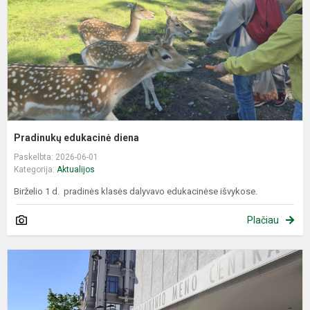
Pradinukų edukacinė diena
Paskelbta: 2026-06-01
Kategorija:
Aktualijos
Birželio 1 d. pradinės klasės dalyvavo edukacinėse išvykose.
Plačiau
E
d
,
k