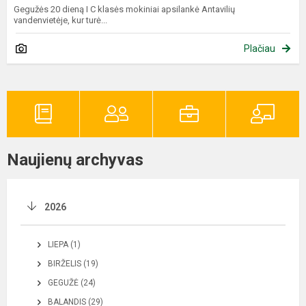
Gegužės 20 dieną I C klasės mokiniai apsilankė Antavilių
vandenvietėje, kur turė...
Plačiau
Naujienų archyvas
2026
LIEPA (1)
BIRŽELIS (19)
GEGUŽĖ (24)
BALANDIS (29)