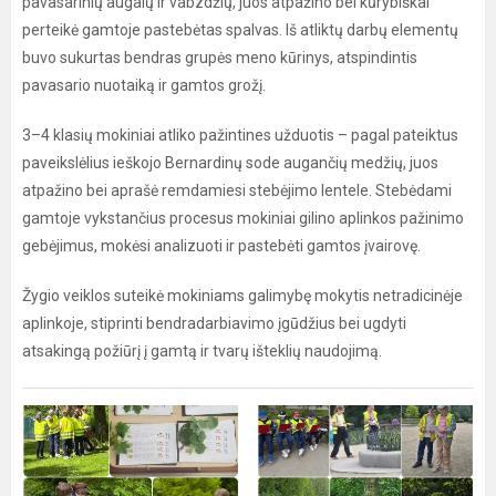
pavasarinių augalų ir vabzdžių, juos atpažino bei kūrybiškai
perteikė gamtoje pastebėtas spalvas. Iš atliktų darbų elementų
buvo sukurtas bendras grupės meno kūrinys, atspindintis
pavasario nuotaiką ir gamtos grožį.
3–4 klasių mokiniai atliko pažintines užduotis – pagal pateiktus
paveikslėlius ieškojo Bernardinų sode augančių medžių, juos
atpažino bei aprašė remdamiesi stebėjimo lentele. Stebėdami
gamtoje vykstančius procesus mokiniai gilino aplinkos pažinimo
gebėjimus, mokėsi analizuoti ir pastebėti gamtos įvairovę.
Žygio veiklos suteikė mokiniams galimybę mokytis netradicinėje
aplinkoje, stiprinti bendradarbiavimo įgūdžius bei ugdyti
atsakingą požiūrį į gamtą ir tvarų išteklių naudojimą.