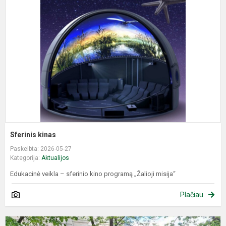
Sferinis kinas
Paskelbta: 2026-05-27
Kategorija:
Aktualijos
Edukacinė veikla – sferinio kino programą „Žalioji misija“
Plačiau
O