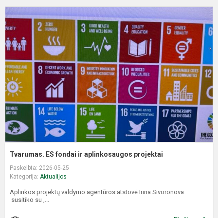
T
E
f
ir
a
p
Tvarumas. ES fondai ir aplinkosaugos projektai
Paskelbta: 2026-05-25
Kategorija:
Aktualijos
Aplinkos projektų valdymo agentūros atstovė Irina Sivoronova
susitiko su ,...