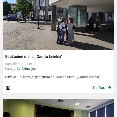
Edukacinė diena ,,Gamta kviečia“
Paskelbta: 2026-06-01
Kategorija:
Aktualijos
Birželio 1 d. buvo organizuota edukacinė diena ,,Gamta kviečia“.
Plačiau
P
s
š