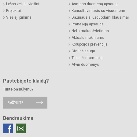
Lėšos veiklai viešinti
Asmens duomenų apsauga
Projektai
Konsultavimasis su visuomene
Viešieji pirkimai
Dažniausiai užduodami klausimai
Pranešėjų apsauga
Neformalus švietimas
Aktualu mokiniams
Korupcijos prevencija
Civilinė sauga
Teisinė informacija
Atviri duomenys
Pastebėjote klaidų?
Turite pasiūlymų?
RAŠYKITE
Bendraukime