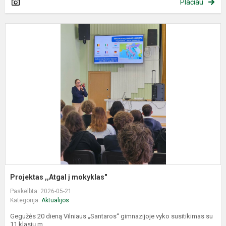
Plačiau
P
,
į
m
Projektas ,,Atgal į mokyklas"
Paskelbta: 2026-05-21
Kategorija:
Aktualijos
Gegužės 20 dieną Vilniaus „Santaros“ gimnazijoje vyko susitikimas su
11 klasių m...