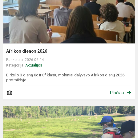
Afrikos dienos 2026
Paskelbta: 2026-06-04
Kategorija:
Aktualijos
Birželio 3 dieną 8c ir 8f klasių mokiniai dalyvavo Afrikos dienų 2026
protmūšyje...
Plačiau
P
e
d