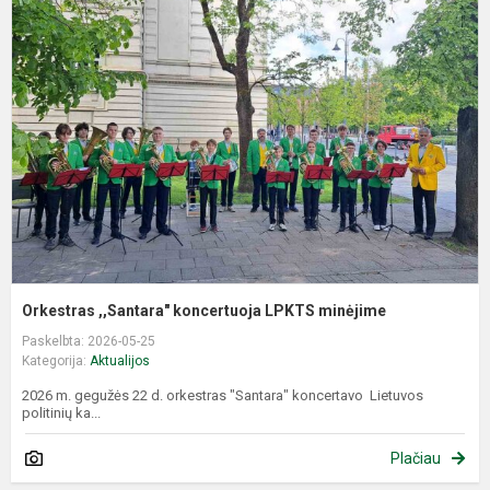
,
k
L
m
Orkestras ,,Santara" koncertuoja LPKTS minėjime
Paskelbta: 2026-05-25
Kategorija:
Aktualijos
2026 m. gegužės 22 d. orkestras "Santara" koncertavo Lietuvos
politinių ka...
Plačiau