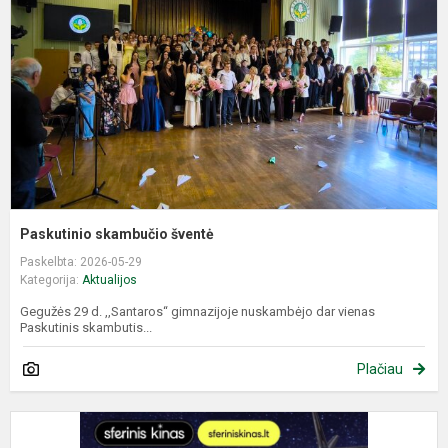
Paskutinio skambučio šventė
Paskelbta: 2026-05-29
Kategorija:
Aktualijos
Gegužės 29 d. ,,Santaros“ gimnazijoje nuskambėjo dar vienas
Paskutinis skambutis...
Plačiau
S
k