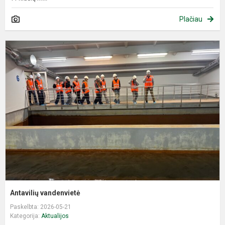
Plačiau
A
v
Antavilių vandenvietė
Paskelbta: 2026-05-21
Kategorija:
Aktualijos