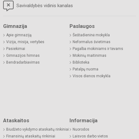
Savivaldybės vidinis kanalas
Gimnazija
Paslaugos
Apie gimnaziją
Šeštadieninė mokykla
Vizija, misija, vertybės
Neformalus švietimas
Pasiekimai
Pagalba mokiniams ir tėvams
Gimnazijos himnas
Mokinių maitinimas
Bendradarbiavimas
Biblioteka
Patalpų nuoma
Visos dienos mokykla
Ataskaitos
Informacija
Biudžeto vykdymo ataskaitų rinkiniai
Nuorodos
Finansinių ataskaitų rinkiniai
Laisvos darbo vietos