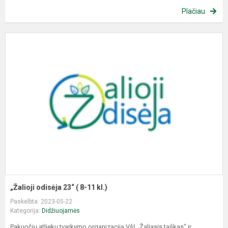
Plačiau
„
o
2
(
8
1
kl
„Žalioji odisėja 23“ ( 8-11 kl.)
Paskelbta: 2023-05-22
Kategorija:
Didžiuojamės
Pakuočių atliekų tvarkymo organizacija VšĮ „Žaliasis taškas“ ir