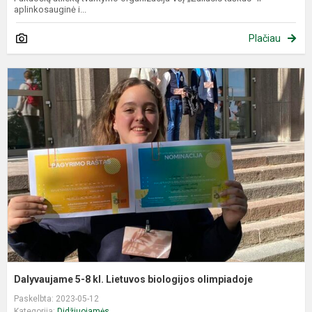
aplinkosauginė i...
Plačiau
D
5
8
kl
L
b
o
Dalyvaujame 5-8 kl. Lietuvos biologijos olimpiadoje
Paskelbta: 2023-05-12
Kategorija:
Didžiuojamės