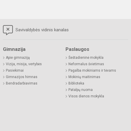
Savivaldybės vidinis kanalas
Gimnazija
Paslaugos
Apie gimnaziją
Šeštadieninė mokykla
Vizija, misija, vertybės
Neformalus švietimas
Pasiekimai
Pagalba mokiniams ir tėvams
Gimnazijos himnas
Mokinių maitinimas
Bendradarbiavimas
Biblioteka
Patalpų nuoma
Visos dienos mokykla