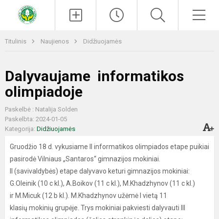
Paieška
Men
Titulinis
Naujienos
Didžiuojamės
Dalyvaujame informatikos
olimpiadoje
Paskelbė : Natalija Solden
Paskelbta: 2024-01-05
Kategorija:
Didžiuojamės
Gruodžio 18 d. vykusiame II informatikos olimpiados etape puikiai
pasirodė Vilniaus „Santaros“ gimnazijos mokiniai.
II (savivaldybės) etape dalyvavo keturi gimnazijos mokiniai:
G.Oleinik (10 c kl.), A.Boikov (11 c kl.), M.Khadzhynov (11 c kl.)
ir M.Micuk (12 b kl.). M.Khadzhynov užėmė I vietą 11
klasių mokinių grupėje. Trys mokiniai pakviesti dalyvauti III