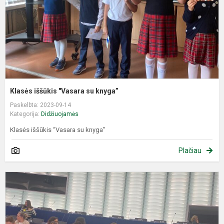
Klasės iššūkis "Vasara su knyga”
Paskelbta: 2023-09-14
Kategorija:
Didžiuojamės
Klasės iššūkis “Vasara su knyga”
Plačiau
#
r
E
b