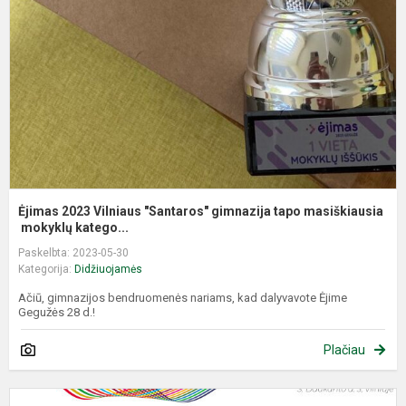
"
g
t
m
Ėjimas 2023 Vilniaus "Santaros" gimnazija tapo masiškiausia
mokyklų katego...
Paskelbta: 2023-05-30
Kategorija:
Didžiuojamės
Ačiū, gimnazijos bendruomenės nariams, kad dalyvavote Ėjime
Gegužės 28 d.!
Plačiau
"