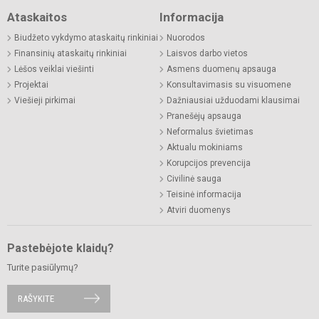
Ataskaitos
Informacija
Biudžeto vykdymo ataskaitų rinkiniai
Nuorodos
Finansinių ataskaitų rinkiniai
Laisvos darbo vietos
Lėšos veiklai viešinti
Asmens duomenų apsauga
Projektai
Konsultavimasis su visuomene
Viešieji pirkimai
Dažniausiai užduodami klausimai
Pranešėjų apsauga
Neformalus švietimas
Aktualu mokiniams
Korupcijos prevencija
Civilinė sauga
Teisinė informacija
Atviri duomenys
Pastebėjote klaidų?
Turite pasiūlymų?
RAŠYKITE