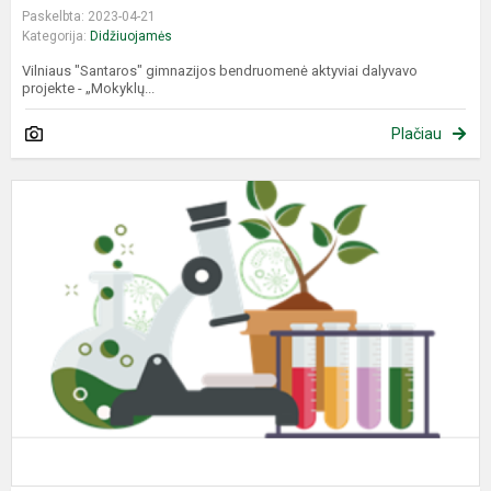
Paskelbta: 2023-04-21
Kategorija:
Didžiuojamės
Vilniaus "Santaros" gimnazijos bendruomenė aktyviai dalyvavo
projekte - „Mokyklų...
Plačiau
L
5
8
k
m
b
o