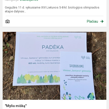
Gegužės 11 d. vykusiame XVI Lietuvos 5-8 kl. biologijos olimpiados
etape dalyvav...
Plačiau
"
m
"Myliu mišką"