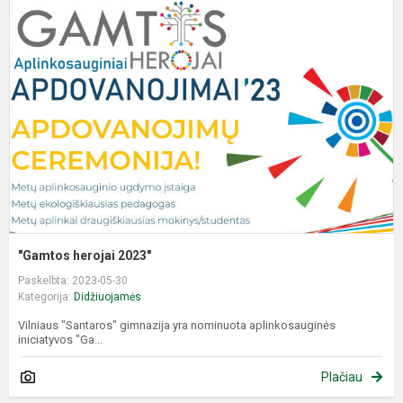
h
2
"Gamtos herojai 2023"
Paskelbta: 2023-05-30
Kategorija:
Didžiuojamės
Vilniaus "Santaros" gimnazija yra nominuota aplinkosauginės
iniciatyvos "Ga...
Plačiau