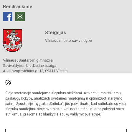
Bendraukime
Steigėjas
Vilniaus miesto savivaldybė
Vilniaus „Santaros“ gimnazija
Savivaldybės biudžetinė įstaiga
A. Juozapavičiaus g. 12, 09311 Vilnius
Tel./ faks.
+37052727841
El. p.
rastine@santaros.vilnius.lm.lt
Duomenys kaupiami ir saugomi
Juridinių asmenų registre
Šioje svetainėje naudojame slapukus siekdami užtikrinti jums teikiamų
Įmonės kodas 304089960
paslaugų kokybę, analizuoti svetainės naudojimą ir optimizuoti naršymo
patirtį. Spustelėję mygtuką „Sutinku“, jūs patvirtinate, kad sutinkate su visų
slapukų naudojimu šioje svetainėje. Jei norite atšaukti arba pakeisti savo
sutikimus, prašome apsilankyti
slapukų valdymo puslapyje
.
© 2021. Vilniaus „Santaros“ gimnazija. Visos teisės saugomos.
Kopijuoti turinį be raštiško gimnazijos sutikimo griežtai draudžiama.