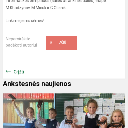
informatikos olimpiados (šalies atrankinės dalies) etape:
M.Khadzynov, M.Micuk ir G.Oleinik
Linkime jiems sėmės!.
Nepamirškite
5
AČIŪ
padėkoti autoriui
Grįžti
Ankstesnės naujienos
K
i
"
s
k