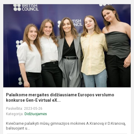
P
m
d
E
v
k
Palaikome mergaites didžiausiame Europos verslumo
konkurse Gen-E virtual eX...
Paskelbta: 2023-05-26
Kategorija:
Didžiuojamės
Kviečiame palaikyti mūsų gimnazijos mokines A.Kranovą ir D.Kranovą,
balsuojant u...