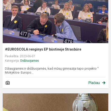
S
#EUROSCOLA renginys EP būstinėje Strasbūre
Paskelbta: 2023-06-07
Kategorija:
Didžiuojamės
Džiaugiamės ir didžiuojamės, kad mūsų gimnazija tapo projekto "
Mokyklos- Europo...
Plačiau
Ė
2
V